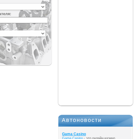
ателя:
:
Автоновости
Gama Casino
Gama Casino
- это онлайн-казино,