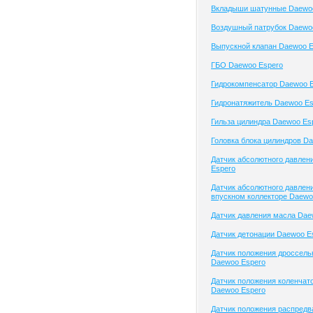
Вкладыши шатунные Daewo
Воздушный патрубок Daewo
Выпускной клапан Daewoo E
ГБО Daewoo Espero
Гидрокомпенсатор Daewoo 
Гидронатяжитель Daewoo Es
Гильза цилиндра Daewoo Es
Головка блока цилиндров D
Датчик абсолютного давлен
Espero
Датчик абсолютного давлени
впускном коллекторе Daewo
Датчик давления масла Dae
Датчик детонации Daewoo E
Датчик положения дроссель
Daewoo Espero
Датчик положения коленчато
Daewoo Espero
Датчик положения распред