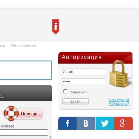
ель.
→
Маслоприемник
Авторизация
Запомнить
ру
Регистрация
Мой пароль?
 номер:
Твиты от @AutOriginalShop