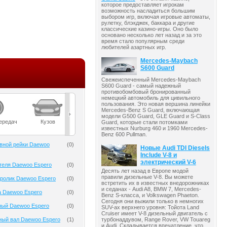
которое предоставляет игрокам
возможность насладиться большим
выбором игр, включая игровые автоматы,
рулетку, блэкджек, баккара и другие
классические казино-игры. Оно было
основано несколько лет назад и за это
время стало популярным среди
любителей азартных игр.
Mercedes-Maybach
S600 Guard
Свежеиспеченный Mercedes-Maybach
S600 Guard - самый надежный
противобомбовый бронированный
немецкий автомобиль для цивильного
пользования. Это новая вершина линейки
Mercedes-Benz S Guard, включающая
модели G500 Guard, GLE Guard и S-Class
ередач
Кузов
Масла
Мост
Подвеска
Guard, которые стали потомками
известных Nurburg 460 и 1960 Mercedes-
Benz 600 Pullman.
вной рейки Daewoo
(
0
)
Новые Audi TDI Diesels
Include V-8 и
электрический V-6
теля Daewoo Espero
(
0
)
Десять лет назад в Европе модой
правили дизельные V-8. Вы можете
ролик Daewoo Espero
(
0
)
встретить их в известных внедорожниках
и седанах - Audi A8, BMW 7, Mercedes-
а Daewoo Espero
(
0
)
Benz S-класса, и Volkswagen Phaeton.
Сегодня они выжили только в немногих
ный Daewoo Espero
(
0
)
SUV-ах верхнего уровня: Тойота Land
Cruiser имеет V-8 дизельный двигатель с
турбонаддувом, Range Rover, VW Touareg
ный вал Daewoo Espero
(
1
)
и Audi. Складывается впечатление, что