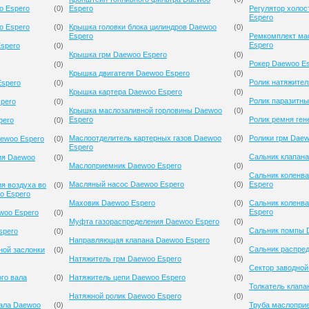
o Espero
(
0
)
Espero
Регулятор холос
Espero
o Espero
(
0
)
Крышка головки блока цилиндров Daewoo
(
0
)
Espero
Ремкомплект ма
Espero
spero
(
0
)
Крышка грм Daewoo Espero
(
0
)
Рокер Daewoo E
(
0
)
Крышка двигателя Daewoo Espero
(
0
)
Ролик натяжител
Espero
(
0
)
Крышка картера Daewoo Espero
(
0
)
Ролик паразитны
pero
(
0
)
Крышка маслозаливной горловины Daewoo
(
0
)
Espero
Ролик ремня ген
pero
(
0
)
Маслоотделитель картерных газов Daewoo
(
0
)
Ролики грм Daew
aewoo Espero
(
0
)
Espero
Сальник клапана
ия Daewoo
(
0
)
Маслоприемник Daewoo Espero
(
0
)
Сальник коленв
Масляный насос Daewoo Espero
(
0
)
Espero
я воздуха во
(
0
)
o Espero
Маховик Daewoo Espero
(
0
)
Сальник коленв
Espero
woo Espero
(
0
)
Муфта газораспределения Daewoo Espero
(
0
)
Сальник помпы 
spero
(
0
)
Направляющая клапана Daewoo Espero
(
0
)
Сальник распре
ной заслонки
(
0
)
Натяжитель грм Daewoo Espero
(
0
)
Сектор заводной
го вала
(
0
)
Натяжитель цепи Daewoo Espero
(
0
)
Толкатель клапа
Натяжной ролик Daewoo Espero
(
0
)
вала Daewoo
(
0
)
Труба маслопри