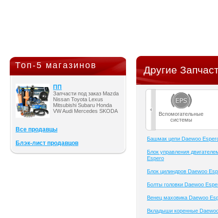
Топ-5 магазинов
Другие Запчаст
ПП
Запчасти под заказ Mazda
Nissan Toyota Lexus
Mitsubishi Subaru Honda
VW Audi Mercedes SKODA
Вспомогательные
системы
Все продавцы
Башмак цепи Daewoo Esper
Блэк-лист продавцов
Блок управления двигателе
Espero
Блок цилиндров Daewoo Esp
Болты головки Daewoo Espe
Венец маховика Daewoo Es
Вкладыши коренные Daewoo