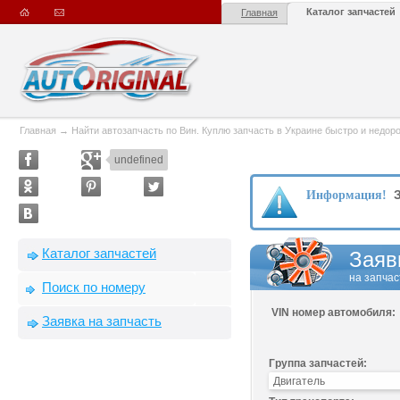
Каталог запчастей
Главная
Главная
→
Найти автозапчасть по Вин. Куплю запчасть в Украине быстро и недорого
undefined
З
Информация!
Каталог запчастей
Заяв
на запчас
Поиск по номеру
VIN номер автомобиля:
Заявка на запчасть
Группа запчастей: