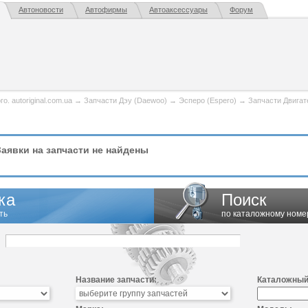
Автоновости
Автофирмы
Автоаксессуары
Форум
. autoriginal.com.ua
→
Запчасти Дэу (Daewoo)
→
Эсперо (Espero)
→
Запчасти Двигат
аявки на запчасти не найдены
ка
Поиск
ть
по каталожному номе
Название запчасти:
Каталожный