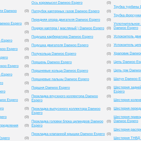
Ось коромысел Daewoo Espero
(
0
)
Трубка турбины 
сти Daewoo
(
0
)
Патрубок картерных газов Daewoo Espero
(
0
)
Трубка форсунк
Передняя опора двигателя Daewoo Espero
(
0
)
aewoo Espero
(
0
)
Уплотнительное 
Daewoo Espero
Поддон картера ( масляный ) Daewoo Espero
(
0
)
(
0
)
Успокоитель дви
Подушка карбюратора Daewoo Espero
(
0
)
 Espero
(
0
)
Успокоитель цеп
Подушка двигателя Daewoo Espero
(
1
)
woo Espero
(
0
)
Храповик Daewo
Полукольца Daewoo Espero
(
0
)
spero
(
0
)
Цепь Daewoo Es
Поршень Daewoo Espero
(
0
)
ewoo Espero
(
0
)
Цепь грм Daewo
Поршневые кольца Daewoo Espero
(
0
)
 Espero
(
0
)
Шатун Daewoo E
Поршневые пальцы Daewoo Espero
(
0
)
ro
(
0
)
Шестерня задне
Поршня Daewoo Espero
(
0
)
ero
(
0
)
Espero
Прокладка впускного коллектора Daewoo
(
0
)
woo Espero
(
0
)
Шестерня колен
Espero
ero
(
0
)
Шестерня перед
Прокладка выпускного коллектора Daewoo
(
0
)
Espero
pero
(
0
)
Шестерня приво
Daewoo Espero
Прокладка головки блока цилиндров Daewoo
(
0
)
спределения
(
0
)
Espero
Шестерня распр
Прокладка клапанной крышки Daewoo Espero
(
0
)
Espero
(
0
)
Шестерня ТНВД 