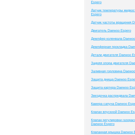
Espero
Датчик температуры жидко
Espero
Датчик частоты вращения D
Двигатель Daewoo Espero
Демпфер коленвала Daewoo
Демпферная прокладка Dae
Детали двигателя Daewoo E
Задняя опора двигателя Da
Заливная горловина Daewoo
Защита днища Daewoo Espe
Защита картера Daewoo Esp
Звездочка распредвала Dae
Камера сапуна Daewoo Esp
Клапан впускной Daewoo Es
Клапан регулировки газора
Daewoo Espero
Клапанная крышка Daewoo 