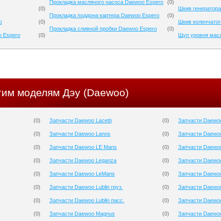
Прокладка масляного насоса Daewoo Espero
(
0
)
(
0
)
Шкив генератора
Прокладка поддона картера Daewoo Espero
(
0
)
o
(
0
)
Шкив коленчатог
Прокладка сливной пробки Daewoo Espero
(
0
)
o Espero
(
0
)
Щуп уровня мас
гим моделям Дэу (Daewoo)
(
0
)
Запчасти Daewoo Lacetti
(
0
)
Запчасти Daewo
(
0
)
Запчасти Daewoo Lanos
(
0
)
Запчасти Daewoo
(
0
)
Запчасти Daewoo LE Mans
(
0
)
Запчасти Daewoo
(
0
)
Запчасти Daewoo Leganza
(
0
)
Запчасти Daewo
(
0
)
Запчасти Daewoo LeMans
(
0
)
Запчасти Daewo
(
0
)
Запчасти Daewoo Lublin груз.
(
0
)
Запчасти Daewo
(
0
)
Запчасти Daewoo Lublin пасс.
(
0
)
Запчасти Daewoo
(
0
)
Запчасти Daewoo Magnus
(
0
)
Запчасти Daewoo