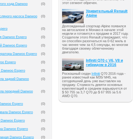
этот сегмент обречен.
того хода Daewoo
(
0
)
Удивительный Renault
Alpine
сляного насоса Daewoo
(
0
)
Долгожданный спорткар Alpine появился
spero
(
0
)
на автосалоне в Монако в начале этой
недели и готовится к продаже в 2017 году.
я Daewoo Espero
(
0
)
Создатели этого Renault утверждают, что
он способен разогнаться на 0-62 миль в
час менее чем за 4,5 секунды, во многом
й Daewoo Espero
(
0
)
благодаря своему облегченному
двигателю.
ератора Daewoo Espero
(
0
)
Infiniti Q70 с V6, V8 и
oo Espero
(
0
)
гибридом в 2016
 Daewoo Espero
(
0
)
Роскошный седан
Infiniti
Q70 2016 года -
ранее известный как M35/ M45, на
ала задний Daewoo
(
0
)
сегодняшний день уже выставлен на
продажу. Стоимость девяти основных
комплектаций в среднем варьируется от
ала передний Daewoo
(
0
)
$ 50 755 за 3,7 Q70 до $ 67 955 за 5.6
AWD Q70.
Daewoo Espero
(
0
)
двала Daewoo Espero
(
0
)
 Daewoo Espero
(
0
)
на Daewoo Espero
(
0
)
емная Daewoo Espero
(
0
)