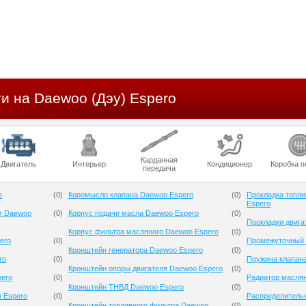
и на Daewoo (Дэу) Espero
Карданная
Двигатель
Интерьер
Кондиционер
Коробка п
передача
o
(
0
)
Коромысло клапана Daewoo Espero
(
0
)
Прокладка топли
Espero
м Daewoo
(
0
)
Корпус подачи масла Daewoo Espero
(
0
)
Прокладки двига
Корпус фильтра масляного Daewoo Espero
(
0
)
ero
(
0
)
Промежуточный 
Кронштейн генератора Daewoo Espero
(
0
)
ro
(
0
)
Пружина клапан
Кронштейн опоры двигателя Daewoo Espero
(
0
)
pero
(
0
)
Радиатор масля
Кронштейн ТНВД Daewoo Espero
(
0
)
 Espero
(
0
)
Распределитель
Кронштейн топливного фильтра Daewoo
(
0
)