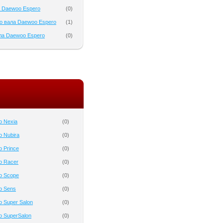
 Daewoo Espero
(
0
)
о вала Daewoo Espero
(
1
)
ла Daewoo Espero
(
0
)
o Nexia
(
0
)
 Nubira
(
0
)
 Prince
(
0
)
o Racer
(
0
)
o Scope
(
0
)
o Sens
(
0
)
 Super Salon
(
0
)
 SuperSalon
(
0
)