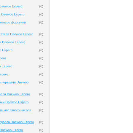
Daewoo Espero
(
0
)
и Daewoo Espero
(
0
)
кольцо форсунки
(
0
)
гателя Daewoo Espero
(
0
)
и Daewoo Espero
(
0
)
o Espero
(
0
)
pero
(
0
)
o Espero
(
0
)
spero
(
0
)
й передачи Daewoo
(
0
)
вала Daewoo Espero
(
0
)
ачи Daewoo Espero
(
0
)
да масляного насоса
(
0
)
едвала Daewoo Espero
(
0
)
Daewoo Espero
(
0
)