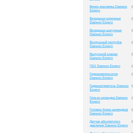
Венец маховика Daewoo
(
Espero
Вкладыши коренные
(
Daewoo Espero
Вкладыши шатунные
(
Daewoo Espero
Воздушный патрубок
(
Daewoo Espero
Выпускной клапан
(
Daewoo Espero
ГБО Daewoo Espero
(
Гидрокомпенсатор
(
Daewoo Espero
Гидронатяжитель Daewoo
(
Espero
Гильза цилиндра Daewoo
(
Espero
Головка блока цилиндров
(
Daewoo Espero
Датчик абсолютного
(
давления Daewoo Espero