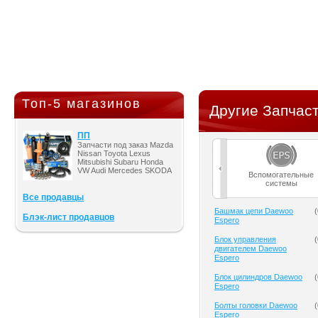
Топ-5 магазинов
Другие Запчаст
ПП
Запчасти под заказ Mazda
Nissan Toyota Lexus
Mitsubishi Subaru Honda
VW Audi Mercedes SKODA
Вспомогательные
системы
Все продавцы
Башмак цепи Daewoo
(
Блэк-лист продавцов
Espero
Блок управления
(
двигателем Daewoo
Espero
Блок цилиндров Daewoo
(
Espero
Болты головки Daewoo
(
Espero