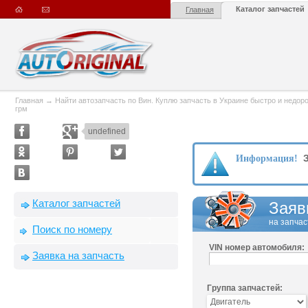
Каталог запчастей
Главная
Главная
→
Найти автозапчасть по Вин. Куплю запчасть в Украине быстро и недорого
грм
undefined
З
Информация!
Каталог запчастей
Заяв
на запчас
Поиск по номеру
VIN номер автомобиля:
Заявка на запчасть
Группа запчастей: