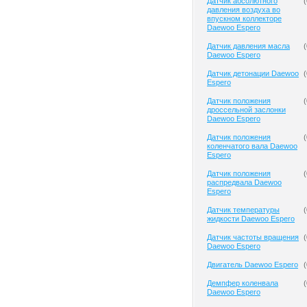
Датчик абсолютного
(
давления воздуха во
впускном коллекторе
Daewoo Espero
Датчик давления масла
(
Daewoo Espero
Датчик детонации Daewoo
(
Espero
Датчик положения
(
дроссельной заслонки
Daewoo Espero
Датчик положения
(
коленчатого вала Daewoo
Espero
Датчик положения
(
распредвала Daewoo
Espero
Датчик температуры
(
жидкости Daewoo Espero
Датчик частоты вращения
(
Daewoo Espero
Двигатель Daewoo Espero
(
Демпфер коленвала
(
Daewoo Espero