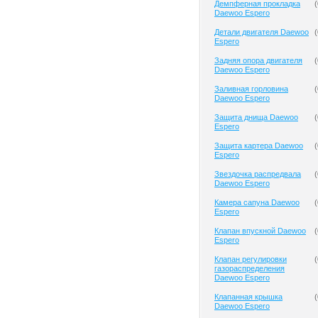
Демпферная прокладка
(
Daewoo Espero
Детали двигателя Daewoo
(
Espero
Задняя опора двигателя
(
Daewoo Espero
Заливная горловина
(
Daewoo Espero
Защита днища Daewoo
(
Espero
Защита картера Daewoo
(
Espero
Звездочка распредвала
(
Daewoo Espero
Камера сапуна Daewoo
(
Espero
Клапан впускной Daewoo
(
Espero
Клапан регулировки
(
газораспределения
Daewoo Espero
Клапанная крышка
(
Daewoo Espero