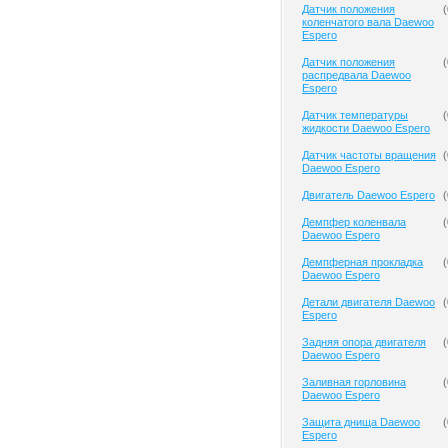
Датчик положения
(
коленчатого вала Daewoo
Espero
Датчик положения
(
распредвала Daewoo
Espero
Датчик температуры
(
жидкости Daewoo Espero
Датчик частоты вращения
(
Daewoo Espero
Двигатель Daewoo Espero
(
Демпфер коленвала
(
Daewoo Espero
Демпферная прокладка
(
Daewoo Espero
Детали двигателя Daewoo
(
Espero
Задняя опора двигателя
(
Daewoo Espero
Заливная горловина
(
Daewoo Espero
Защита днища Daewoo
(
Espero