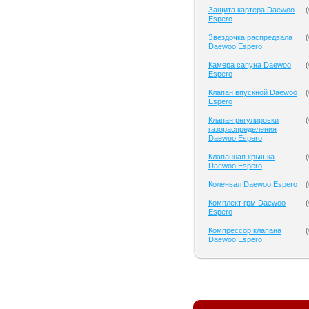
Защита картера Daewoo
(
Espero
Звездочка распредвала
(
Daewoo Espero
Камера сапуна Daewoo
(
Espero
Клапан впускной Daewoo
(
Espero
Клапан регулировки
(
газораспределения
Daewoo Espero
Клапанная крышка
(
Daewoo Espero
Коленвал Daewoo Espero
(
Комплект грм Daewoo
(
Espero
Компрессор клапана
(
Daewoo Espero