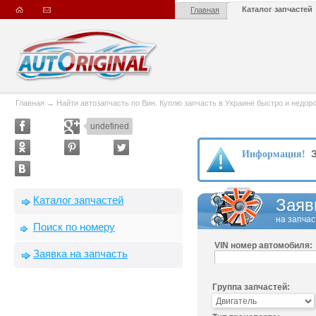
Каталог запчастей
Главная
Главная
→
Найти автозапчасть по Вин. Куплю запчасть в Украине быстро и недорого
undefined
З
Информация!
Каталог запчастей
Заяв
на запчас
Поиск по номеру
VIN номер автомобиля:
Заявка на запчасть
Группа запчастей: