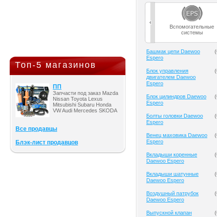
Вспомогательные
системы
Башмак цепи Daewoo
(
Espero
Топ-5 магазинов
Блок управления
(
двигателем Daewoo
Espero
ПП
Запчасти под заказ Mazda
Блок цилиндров Daewoo
(
Nissan Toyota Lexus
Espero
Mitsubishi Subaru Honda
VW Audi Mercedes SKODA
Болты головки Daewoo
(
Espero
Все продавцы
Венец маховика Daewoo
(
Espero
Блэк-лист продавцов
Вкладыши коренные
(
Daewoo Espero
Вкладыши шатунные
(
Daewoo Espero
Воздушный патрубок
(
Daewoo Espero
Выпускной клапан
(