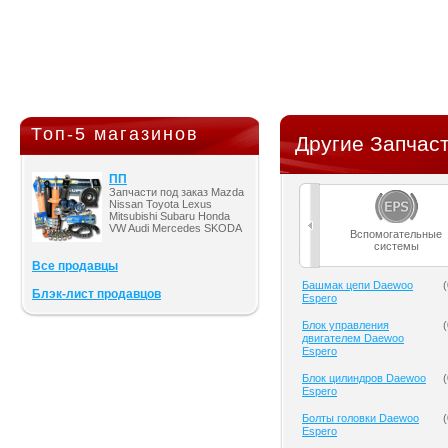
Топ-5 магазинов
Другие Запчаст
ПП
Запчасти под заказ Mazda
Nissan Toyota Lexus
Mitsubishi Subaru Honda
VW Audi Mercedes SKODA
Вспомогательные
системы
Все продавцы
Башмак цепи Daewoo
(
Блэк-лист продавцов
Espero
Блок управления
(
двигателем Daewoo
Espero
Блок цилиндров Daewoo
(
Espero
Болты головки Daewoo
(
Espero