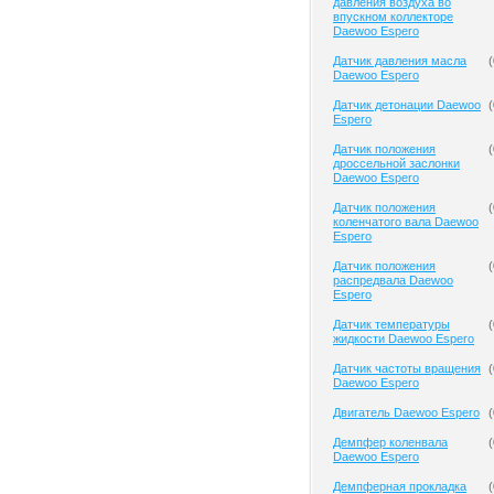
давления воздуха во
впускном коллекторе
Daewoo Espero
Датчик давления масла
(
Daewoo Espero
Датчик детонации Daewoo
(
Espero
Датчик положения
(
дроссельной заслонки
Daewoo Espero
Датчик положения
(
коленчатого вала Daewoo
Espero
Датчик положения
(
распредвала Daewoo
Espero
Датчик температуры
(
жидкости Daewoo Espero
Датчик частоты вращения
(
Daewoo Espero
Двигатель Daewoo Espero
(
Демпфер коленвала
(
Daewoo Espero
Демпферная прокладка
(