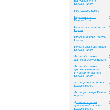
Выпускной клапан
(
Daewoo Espero
ГБО Daewoo Espero
(
Гидрокомпенсатор
(
Daewoo Espero
Гидронатяжитель Daewoo
(
Espero
Гильза цилиндра Daewoo
(
Espero
Головка блока цилиндров
(
Daewoo Espero
Датчик абсолютного
(
давления Daewoo Espero
Датчик абсолютного
(
давления воздуха во
впускном коллекторе
Daewoo Espero
Датчик давления масла
(
Daewoo Espero
Датчик детонации Daewoo
(
Espero
Датчик положения
(
дроссельной заслонки
Daewoo Espero