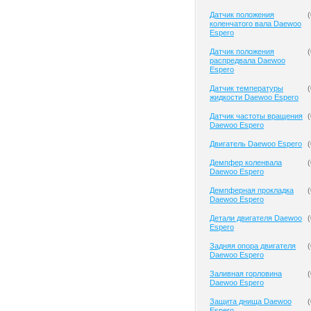
Датчик положения
(
коленчатого вала Daewoo
Espero
Датчик положения
(
распредвала Daewoo
Espero
Датчик температуры
(
жидкости Daewoo Espero
Датчик частоты вращения
(
Daewoo Espero
Двигатель Daewoo Espero
(
Демпфер коленвала
(
Daewoo Espero
Демпферная прокладка
(
Daewoo Espero
Детали двигателя Daewoo
(
Espero
Задняя опора двигателя
(
Daewoo Espero
Заливная горловина
(
Daewoo Espero
Защита днища Daewoo
(
Espero