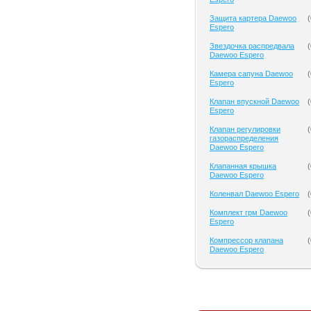
Защита картера Daewoo
(
Espero
Звездочка распредвала
(
Daewoo Espero
Камера сапуна Daewoo
(
Espero
Клапан впускной Daewoo
(
Espero
Клапан регулировки
(
газораспределения
Daewoo Espero
Клапанная крышка
(
Daewoo Espero
Коленвал Daewoo Espero
(
Комплект грм Daewoo
(
Espero
Компрессор клапана
(
Daewoo Espero