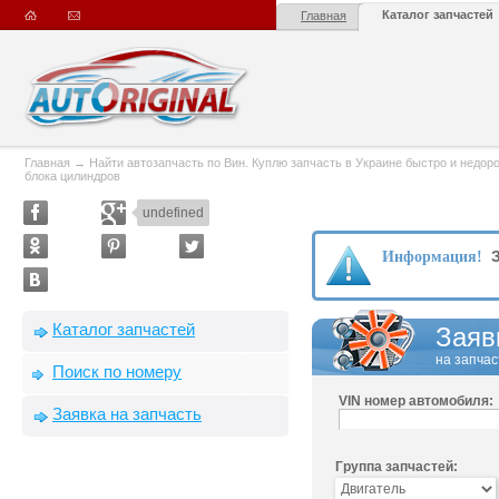
Каталог запчастей
Главная
Главная
→
Найти автозапчасть по Вин. Куплю запчасть в Украине быстро и недорого
блока цилиндров
undefined
З
Информация!
Каталог запчастей
Заяв
на запчас
Поиск по номеру
VIN номер автомобиля:
Заявка на запчасть
Группа запчастей: