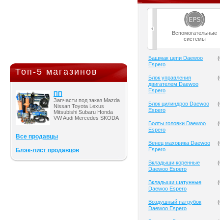
Вспомогательные
системы
Башмак цепи Daewoo
(
Espero
Топ-5 магазинов
Блок управления
(
двигателем Daewoo
Espero
ПП
Запчасти под заказ Mazda
Блок цилиндров Daewoo
(
Nissan Toyota Lexus
Espero
Mitsubishi Subaru Honda
VW Audi Mercedes SKODA
Болты головки Daewoo
(
Espero
Все продавцы
Венец маховика Daewoo
(
Espero
Блэк-лист продавцов
Вкладыши коренные
(
Daewoo Espero
Вкладыши шатунные
(
Daewoo Espero
Воздушный патрубок
(
Daewoo Espero