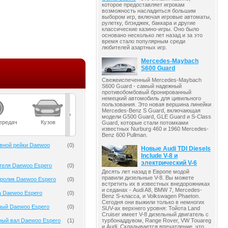
которое предоставляет игрокам
возможность насладиться большим
выбором игр, включая игровые автоматы,
рулетку, блэкджек, баккара и другие
классические казино-игры. Оно было
основано несколько лет назад и за это
время стало популярным среди
любителей азартных игр.
Mercedes-Maybach
S600 Guard
Свежеиспеченный Mercedes-Maybach
S600 Guard - самый надежный
противобомбовый бронированный
немецкий автомобиль для цивильного
пользования. Это новая вершина линейки
Mercedes-Benz S Guard, включающая
модели G500 Guard, GLE Guard и S-Class
ередач
Кузов
Масла
Мост
Подвеска
Guard, которые стали потомками
известных Nurburg 460 и 1960 Mercedes-
Benz 600 Pullman.
вной рейки Daewoo
(
0
)
Новые Audi TDI Diesels
Include V-8 и
электрический V-6
теля Daewoo Espero
(
0
)
Десять лет назад в Европе модой
правили дизельные V-8. Вы можете
ролик Daewoo Espero
(
0
)
встретить их в известных внедорожниках
и седанах - Audi A8, BMW 7, Mercedes-
а Daewoo Espero
(
0
)
Benz S-класса, и Volkswagen Phaeton.
Сегодня они выжили только в немногих
ный Daewoo Espero
(
0
)
SUV-ах верхнего уровня: Тойота Land
Cruiser имеет V-8 дизельный двигатель с
турбонаддувом, Range Rover, VW Touareg
ный вал Daewoo Espero
(
1
)
и Audi. Складывается впечатление, что