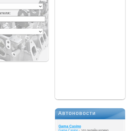
ателя:
:
Автоновости
Gama Casino
Gama Casino
- это онлайн-казино,