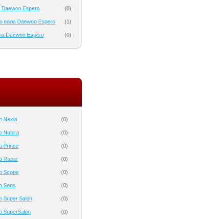
 Daewoo Espero
(
0
)
о вала Daewoo Espero
(
1
)
ла Daewoo Espero
(
0
)
o Nexia
(
0
)
 Nubira
(
0
)
 Prince
(
0
)
o Racer
(
0
)
o Scope
(
0
)
o Sens
(
0
)
 Super Salon
(
0
)
 SuperSalon
(
0
)