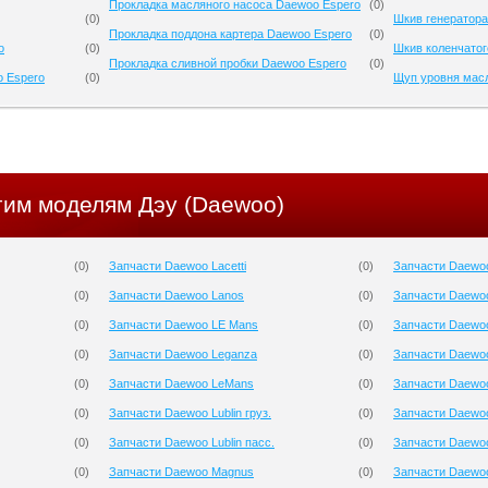
Прокладка масляного насоса Daewoo Espero
(
0
)
(
0
)
Шкив генератора
Прокладка поддона картера Daewoo Espero
(
0
)
o
(
0
)
Шкив коленчатог
Прокладка сливной пробки Daewoo Espero
(
0
)
o Espero
(
0
)
Щуп уровня мас
гим моделям Дэу (Daewoo)
(
0
)
Запчасти Daewoo Lacetti
(
0
)
Запчасти Daewo
(
0
)
Запчасти Daewoo Lanos
(
0
)
Запчасти Daewoo
(
0
)
Запчасти Daewoo LE Mans
(
0
)
Запчасти Daewoo
(
0
)
Запчасти Daewoo Leganza
(
0
)
Запчасти Daewo
(
0
)
Запчасти Daewoo LeMans
(
0
)
Запчасти Daewo
(
0
)
Запчасти Daewoo Lublin груз.
(
0
)
Запчасти Daewo
(
0
)
Запчасти Daewoo Lublin пасс.
(
0
)
Запчасти Daewoo
(
0
)
Запчасти Daewoo Magnus
(
0
)
Запчасти Daewoo