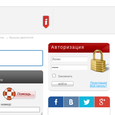
ель.
→
Крышка двигателя
Авторизация
Запомнить
ру
Регистрация
Мой пароль?
 номер:
Твиты от @AutOriginalShop