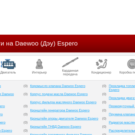
и на Daewoo (Дэу) Espero
Карданная
Двигатель
Интерьер
Кондиционер
Коробка п
передача
o
(
0
)
Коромысло клапана Daewoo Espero
(
0
)
Прокладка топли
Espero
м Daewoo
(
0
)
Корпус подачи масла Daewoo Espero
(
0
)
Прокладки двига
Корпус фильтра масляного Daewoo Espero
(
0
)
ero
(
0
)
Промежуточный 
Кронштейн генератора Daewoo Espero
(
0
)
ro
(
0
)
Пружина клапан
Кронштейн опоры двигателя Daewoo Espero
(
0
)
pero
(
0
)
Радиатор масля
Кронштейн ТНВД Daewoo Espero
(
0
)
 Espero
(
0
)
Распределитель
Кронштейн топливного фильтра Daewoo
(
0
)