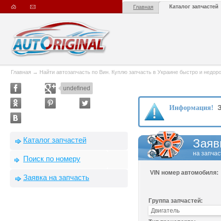
Каталог запчастей
Главная
Главная
→
Найти автозапчасть по Вин. Куплю запчасть в Украине быстро и недорого
undefined
З
Информация!
Каталог запчастей
Заяв
на запчас
Поиск по номеру
VIN номер автомобиля:
Заявка на запчасть
Группа запчастей: