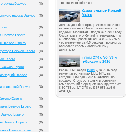
этот сегмент обречен.
того хода Daewoo
(
0
)
Удивительный Renault
Alpine
сляного насоса Daewoo
(
0
)
Долгожданный спорткар Alpine появился
spero
(
0
)
на автосалоне в Монако в начале этой
недели и готовится к продаже в 2017 году.
я Daewoo Espero
(
0
)
Создатели этого Renault утверждают, что
он способен разогнаться на 0-62 миль в
час менее чем за 4,5 секунды, во многом
й Daewoo Espero
(
0
)
благодаря своему облегченному
двигателю.
ератора Daewoo Espero
(
0
)
Infiniti Q70 с V6, V8 и
oo Espero
(
0
)
гибридом в 2016
 Daewoo Espero
(
0
)
Роскошный седан
Infiniti
Q70 2016 года -
ранее известный как M35/ M45, на
ала задний Daewoo
(
0
)
сегодняшний день уже выставлен на
продажу. Стоимость девяти основных
комплектаций в среднем варьируется от
ала передний Daewoo
(
0
)
$ 50 755 за 3,7 Q70 до $ 67 955 за 5.6
AWD Q70.
Daewoo Espero
(
0
)
двала Daewoo Espero
(
0
)
 Daewoo Espero
(
0
)
на Daewoo Espero
(
0
)
емная Daewoo Espero
(
0
)