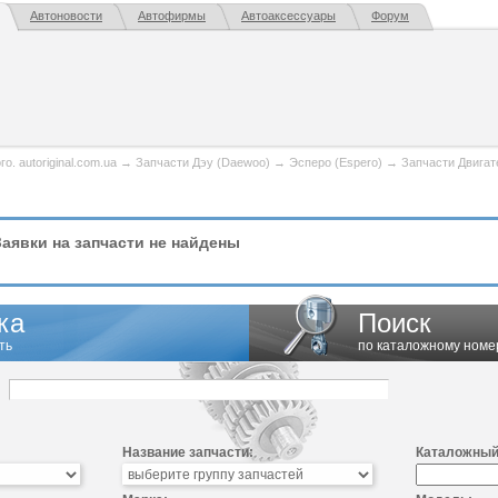
Автоновости
Автофирмы
Автоаксессуары
Форум
. autoriginal.com.ua
→
Запчасти Дэу (Daewoo)
→
Эсперо (Espero)
→
Запчасти Двигат
аявки на запчасти не найдены
ка
Поиск
ть
по каталожному номе
Название запчасти:
Каталожный