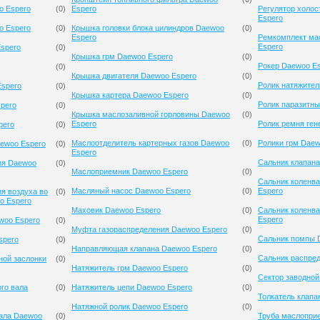
o Espero
(
0
)
Espero
Регулятор холос
Espero
o Espero
(
0
)
Крышка головки блока цилиндров Daewoo
(
0
)
Espero
Ремкомплект ма
Espero
spero
(
0
)
Крышка грм Daewoo Espero
(
0
)
Рокер Daewoo E
(
0
)
Крышка двигателя Daewoo Espero
(
0
)
Ролик натяжител
Espero
(
0
)
Крышка картера Daewoo Espero
(
0
)
Ролик паразитны
pero
(
0
)
Крышка маслозаливной горловины Daewoo
(
0
)
Espero
Ролик ремня ген
pero
(
0
)
Маслоотделитель картерных газов Daewoo
(
0
)
Ролики грм Daew
aewoo Espero
(
0
)
Espero
Сальник клапана
ия Daewoo
(
0
)
Маслоприемник Daewoo Espero
(
0
)
Сальник коленв
Масляный насос Daewoo Espero
(
0
)
Espero
я воздуха во
(
0
)
o Espero
Маховик Daewoo Espero
(
0
)
Сальник коленв
Espero
woo Espero
(
0
)
Муфта газораспределения Daewoo Espero
(
0
)
Сальник помпы 
spero
(
0
)
Направляющая клапана Daewoo Espero
(
0
)
Сальник распре
ной заслонки
(
0
)
Натяжитель грм Daewoo Espero
(
0
)
Сектор заводной
го вала
(
0
)
Натяжитель цепи Daewoo Espero
(
0
)
Толкатель клапа
Натяжной ролик Daewoo Espero
(
0
)
вала Daewoo
(
0
)
Труба маслопри