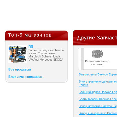
Топ-5 магазинов
Другие Запчаст
ПП
Запчасти под заказ Mazda
Nissan Toyota Lexus
Mitsubishi Subaru Honda
VW Audi Mercedes SKODA
Вспомогательные
системы
Все продавцы
Башмак цепи Daewoo Esper
Блэк-лист продавцов
Блок управления двигателе
Espero
Блок цилиндров Daewoo Esp
Болты головки Daewoo Espe
Венец маховика Daewoo Es
Вкладыши коренные Daewoo