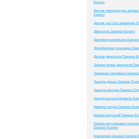
Espero
Датчик температуры жидко
Espero
Датчик частоты вращения D
Двигатель Daewoo Espero
Демпфер коленвала Daewoo
Демпферная прокладка Dae
Детали двигателя Daewoo E
Задняя опора двигателя Da
Заливная горловина Daewoo
Защита днища Daewoo Espe
Защита картера Daewoo Esp
Звездочка распредвала Dae
Камера сапуна Daewoo Esp
Клапан впускной Daewoo Es
Клапан регулировки газора
Daewoo Espero
Клапанная крышка Daewoo 