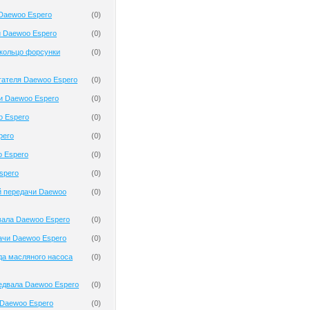
Daewoo Espero
(
0
)
и Daewoo Espero
(
0
)
кольцо форсунки
(
0
)
гателя Daewoo Espero
(
0
)
и Daewoo Espero
(
0
)
o Espero
(
0
)
pero
(
0
)
o Espero
(
0
)
spero
(
0
)
й передачи Daewoo
(
0
)
вала Daewoo Espero
(
0
)
ачи Daewoo Espero
(
0
)
да масляного насоса
(
0
)
едвала Daewoo Espero
(
0
)
Daewoo Espero
(
0
)