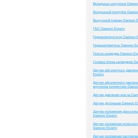
Вкладыши шатунные Daewo
Воздушный патрубок Daewo
Выпускной клапан Daewoo E
ГБО Daewoo Espero
Гидрокомпенсатор Daewoo 
Гидронатяжитель Daewoo Es
Гильза цилиндра Daewoo Es
Головка блока цилиндров D
Датчик абсолютного давлен
Espero
Датчик абсолютного давлени
впускном коллекторе Daewo
Датчик давления масла Dae
Датчик детонации Daewoo E
Датчик положения дроссель
Daewoo Espero
Датчик положения коленчато
Daewoo Espero
Датчик положения распред