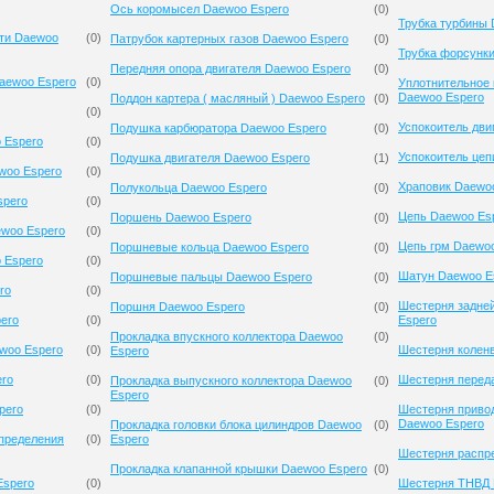
Ось коромысел Daewoo Espero
(
0
)
Трубка турбины 
сти Daewoo
(
0
)
Патрубок картерных газов Daewoo Espero
(
0
)
Трубка форсунк
Передняя опора двигателя Daewoo Espero
(
0
)
aewoo Espero
(
0
)
Уплотнительное 
Daewoo Espero
Поддон картера ( масляный ) Daewoo Espero
(
0
)
(
0
)
Успокоитель дви
Подушка карбюратора Daewoo Espero
(
0
)
 Espero
(
0
)
Успокоитель цеп
Подушка двигателя Daewoo Espero
(
1
)
woo Espero
(
0
)
Храповик Daewo
Полукольца Daewoo Espero
(
0
)
spero
(
0
)
Цепь Daewoo Es
Поршень Daewoo Espero
(
0
)
ewoo Espero
(
0
)
Цепь грм Daewo
Поршневые кольца Daewoo Espero
(
0
)
 Espero
(
0
)
Шатун Daewoo E
Поршневые пальцы Daewoo Espero
(
0
)
ro
(
0
)
Шестерня задне
Поршня Daewoo Espero
(
0
)
ero
(
0
)
Espero
Прокладка впускного коллектора Daewoo
(
0
)
woo Espero
(
0
)
Шестерня колен
Espero
ero
(
0
)
Шестерня перед
Прокладка выпускного коллектора Daewoo
(
0
)
Espero
pero
(
0
)
Шестерня приво
Daewoo Espero
Прокладка головки блока цилиндров Daewoo
(
0
)
спределения
(
0
)
Espero
Шестерня распр
Прокладка клапанной крышки Daewoo Espero
(
0
)
Espero
(
0
)
Шестерня ТНВД 