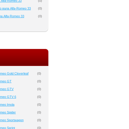
 Alfa-Romeo 33
(
0
)
о вала Alfa-Romeo 33
(
0
)
а Alfa-Romeo 33
(
0
)
meo Gold Cloverleaf
(
0
)
omeo GT
(
0
)
Romeo GTV
(
0
)
omeo GTV 6
(
0
)
omeo Imola
(
0
)
omeo Spider
(
0
)
omeo Sportwagon
(
0
)
meo Sprint
(
0
)