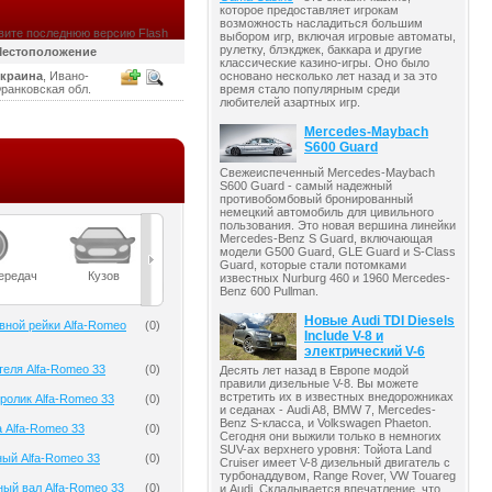
которое предоставляет игрокам
возможность насладиться большим
вите последнюю версию Flash
выбором игр, включая игровые автоматы,
рулетку, блэкджек, баккара и другие
естоположение
классические казино-игры. Оно было
краина
, Ивано-
основано несколько лет назад и за это
ранковская обл.
время стало популярным среди
любителей азартных игр.
Mercedes-Maybach
S600 Guard
Свежеиспеченный Mercedes-Maybach
S600 Guard - самый надежный
противобомбовый бронированный
немецкий автомобиль для цивильного
пользования. Это новая вершина линейки
Mercedes-Benz S Guard, включающая
модели G500 Guard, GLE Guard и S-Class
Guard, которые стали потомками
ередач
Кузов
Масла
Мост
Подвеска
известных Nurburg 460 и 1960 Mercedes-
Benz 600 Pullman.
Новые Audi TDI Diesels
вной рейки Alfa-Romeo
(
0
)
Include V-8 и
электрический V-6
теля Alfa-Romeo 33
(
0
)
Десять лет назад в Европе модой
правили дизельные V-8. Вы можете
встретить их в известных внедорожниках
олик Alfa-Romeo 33
(
0
)
и седанах - Audi A8, BMW 7, Mercedes-
Benz S-класса, и Volkswagen Phaeton.
 Alfa-Romeo 33
(
0
)
Сегодня они выжили только в немногих
SUV-ах верхнего уровня: Тойота Land
ый Alfa-Romeo 33
(
0
)
Cruiser имеет V-8 дизельный двигатель с
турбонаддувом, Range Rover, VW Touareg
ый вал Alfa-Romeo 33
(
0
)
и Audi. Складывается впечатление, что