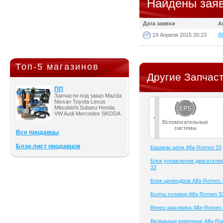
Найдены заяв
Дата заявки
А
Al
19 Апреля 2015 20:23
Топ-5 магазинов
Другие Запчаст
ПП
Запчасти под заказ Mazda
Nissan Toyota Lexus
Mitsubishi Subaru Honda
VW Audi Mercedes SKODA
Вспомогательные
системы
Все продавцы
Блэк-лист продавцов
Башмак цепи Alfa-Romeo 33
Блок управления двигателе
33
Блок цилиндров Alfa-Romeo 
Болты головки Alfa-Romeo 3
Венец маховика Alfa-Romeo
Вкладыши коренные Alfa-Ro