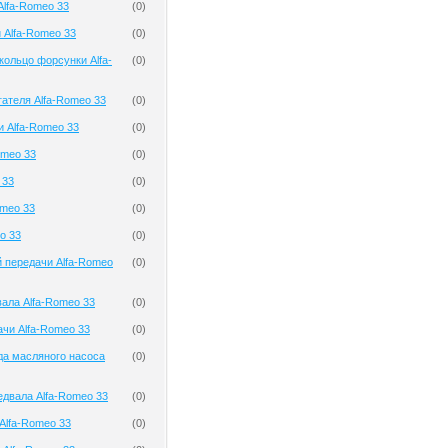
Alfa-Romeo 33
(
0
)
 Alfa-Romeo 33
(
0
)
кольцо форсунки Alfa-
(
0
)
гателя Alfa-Romeo 33
(
0
)
и Alfa-Romeo 33
(
0
)
omeo 33
(
0
)
 33
(
0
)
omeo 33
(
0
)
o 33
(
0
)
 передачи Alfa-Romeo
(
0
)
ала Alfa-Romeo 33
(
0
)
чи Alfa-Romeo 33
(
0
)
да масляного насоса
(
0
)
двала Alfa-Romeo 33
(
0
)
Alfa-Romeo 33
(
0
)