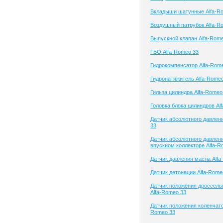
Вкладыши шатунные Alfa-R
Воздушный патрубок Alfa-R
Выпускной клапан Alfa-Rom
ГБО Alfa-Romeo 33
Гидрокомпенсатор Alfa-Rom
Гидронатяжитель Alfa-Rome
Гильза цилиндра Alfa-Romeo
Головка блока цилиндров Al
Датчик абсолютного давлен
33
Датчик абсолютного давлени
впускном коллекторе Alfa-R
Датчик давления масла Alfa
Датчик детонации Alfa-Rome
Датчик положения дроссель
Alfa-Romeo 33
Датчик положения коленчатог
Romeo 33