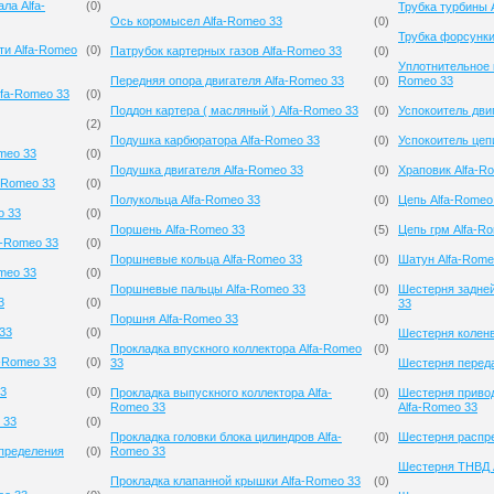
ла Alfa-
(
0
)
Трубка турбины 
Ось коромысел Alfa-Romeo 33
(
0
)
Трубка форсунки
ти Alfa-Romeo
(
0
)
Патрубок картерных газов Alfa-Romeo 33
(
0
)
Уплотнительное 
Передняя опора двигателя Alfa-Romeo 33
(
0
)
Romeo 33
lfa-Romeo 33
(
0
)
Поддон картера ( масляный ) Alfa-Romeo 33
(
0
)
Успокоитель дви
(
2
)
Подушка карбюратора Alfa-Romeo 33
(
0
)
Успокоитель цеп
meo 33
(
0
)
Подушка двигателя Alfa-Romeo 33
(
0
)
Храповик Alfa-R
-Romeo 33
(
0
)
Полукольца Alfa-Romeo 33
(
0
)
Цепь Alfa-Romeo
o 33
(
0
)
Поршень Alfa-Romeo 33
(
5
)
Цепь грм Alfa-R
a-Romeo 33
(
0
)
Поршневые кольца Alfa-Romeo 33
(
0
)
Шатун Alfa-Rome
meo 33
(
0
)
Поршневые пальцы Alfa-Romeo 33
(
0
)
Шестерня задней
3
(
0
)
33
Поршня Alfa-Romeo 33
(
0
)
33
(
0
)
Шестерня коленв
Прокладка впускного коллектора Alfa-Romeo
(
0
)
a-Romeo 33
(
0
)
33
Шестерня переда
33
(
0
)
Прокладка выпускного коллектора Alfa-
(
0
)
Шестерня приво
Romeo 33
Alfa-Romeo 33
 33
(
0
)
Прокладка головки блока цилиндров Alfa-
(
0
)
Шестерня распре
спределения
(
0
)
Romeo 33
Шестерня ТНВД 
Прокладка клапанной крышки Alfa-Romeo 33
(
0
)