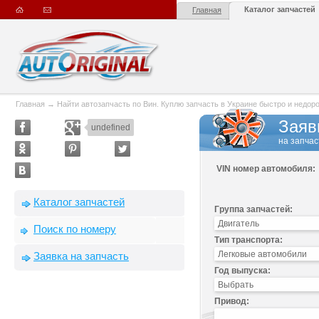
Каталог запчастей
Главная
Главная
→
Найти автозапчасть по Вин. Куплю запчасть в Украине быстро и недорого
Заяв
undefined
на запчас
VIN номер автомобиля:
Каталог запчастей
Группа запчастей:
Поиск по номеру
Тип транспорта:
Заявка на запчасть
Год выпуска:
Привод: