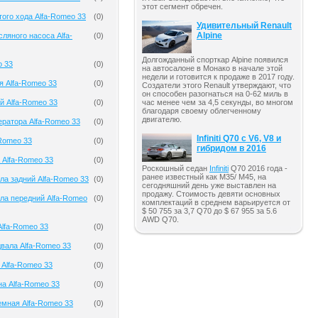
этот сегмент обречен.
того хода Alfa-Romeo 33
(
0
)
Удивительный Renault
Alpine
ляного насоса Alfa-
(
0
)
Долгожданный спорткар Alpine появился
o 33
(
0
)
на автосалоне в Монако в начале этой
недели и готовится к продаже в 2017 году.
я Alfa-Romeo 33
(
0
)
Создатели этого Renault утверждают, что
он способен разогнаться на 0-62 миль в
й Alfa-Romeo 33
(
0
)
час менее чем за 4,5 секунды, во многом
благодаря своему облегченному
двигателю.
ератора Alfa-Romeo 33
(
0
)
Infiniti Q70 с V6, V8 и
-Romeo 33
(
0
)
гибридом в 2016
 Alfa-Romeo 33
(
0
)
Роскошный седан
Infiniti
Q70 2016 года -
ранее известный как M35/ M45, на
ла задний Alfa-Romeo 33
(
0
)
сегодняшний день уже выставлен на
продажу. Стоимость девяти основных
ла передний Alfa-Romeo
(
0
)
комплектаций в среднем варьируется от
$ 50 755 за 3,7 Q70 до $ 67 955 за 5.6
AWD Q70.
lfa-Romeo 33
(
0
)
вала Alfa-Romeo 33
(
0
)
 Alfa-Romeo 33
(
0
)
на Alfa-Romeo 33
(
0
)
мная Alfa-Romeo 33
(
0
)