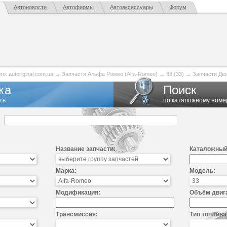
Автоновости
Автофирмы
Автоаксессуары
Форум
. autoriginal.com.ua
→
Запчасти Альфа Ромео (Alfa-Romeo)
→
33 (33)
→
Запчасти Дв
ка
Поиск
ть
по каталожному номе
Название запчасти:
Каталожный
Марка:
Модель:
Модификация:
Объём двиг
Трансмиссия:
Тип топлива