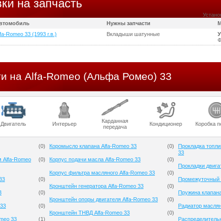
ки на запчасть
Устано
втомобиль
Нужны запчасти
М
fa-Romeo 33 (1993 г.в.)
Вкладыши шатунные
У
Ф
и на Alfa-Romeo (Альфа Ромео) 33
Карданная
Двигатель
Интерьер
Кондиционер
Коробка п
передача
(
0
)
Коромысло клапана Alfa-Romeo 33
(
0
)
Прокладка топли
33
м Alfa-Romeo
(
0
)
Корпус подачи масла Alfa-Romeo 33
(
0
)
Прокладки двига
Корпус фильтра масляного Alfa-Romeo 33
(
0
)
33
(
0
)
Промежуточный р
Кронштейн генератора Alfa-Romeo 33
(
0
)
3
(
0
)
Пружина клапана
Кронштейн опоры двигателя Alfa-Romeo 33
(
0
)
 33
(
0
)
Радиатор маслян
Кронштейн ТНВД Alfa-Romeo 33
(
0
)
meo 33
(
1
)
Распределительн