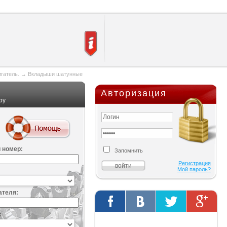
игатель.
→
Вкладыши шатунные
Авторизация
ру
 номер:
Запомнить
Регистрация
Мой пароль?
ателя:
:
Твиты от @AutOriginalShop