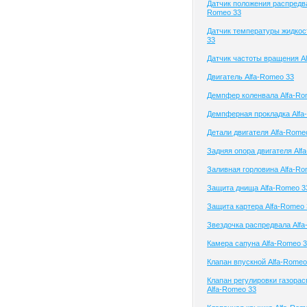
Датчик положения распредва
Romeo 33
Датчик температуры жидкос
33
Датчик частоты вращения A
Двигатель Alfa-Romeo 33
Демпфер коленвала Alfa-Ro
Демпферная прокладка Alfa
Детали двигателя Alfa-Rome
Задняя опора двигателя Alf
Заливная горловина Alfa-Ro
Защита днища Alfa-Romeo 3
Защита картера Alfa-Romeo 
Звездочка распредвала Alf
Камера сапуна Alfa-Romeo 
Клапан впускной Alfa-Romeo
Клапан регулировки газора
Alfa-Romeo 33