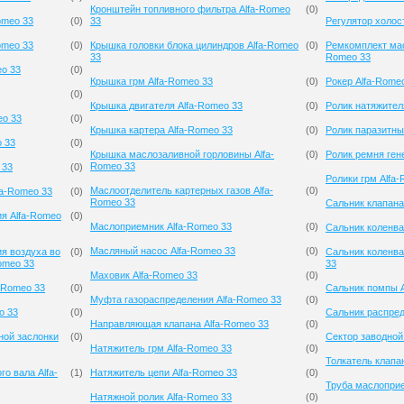
Кронштейн топливного фильтра Alfa-Romeo
(
0
)
omeo 33
(
0
)
33
Регулятор холос
omeo 33
(
0
)
Крышка головки блока цилиндров Alfa-Romeo
(
0
)
Ремкомплект мас
33
Romeo 33
eo 33
(
0
)
Крышка грм Alfa-Romeo 33
(
0
)
Рокер Alfa-Rome
(
0
)
Крышка двигателя Alfa-Romeo 33
(
0
)
Ролик натяжител
eo 33
(
0
)
Крышка картера Alfa-Romeo 33
(
0
)
Ролик паразитны
o 33
(
0
)
Крышка маслозаливной горловины Alfa-
(
0
)
Ролик ремня ген
Romeo 33
 33
(
0
)
Ролики грм Alfa
Маслоотделитель картерных газов Alfa-
(
0
)
fa-Romeo 33
(
0
)
Romeo 33
Сальник клапана
ия Alfa-Romeo
(
0
)
Маслоприемник Alfa-Romeo 33
(
0
)
Сальник коленва
Масляный насос Alfa-Romeo 33
(
0
)
я воздуха во
(
0
)
Сальник коленва
omeo 33
33
Маховик Alfa-Romeo 33
(
0
)
-Romeo 33
(
0
)
Сальник помпы A
Муфта газораспределения Alfa-Romeo 33
(
0
)
o 33
(
0
)
Сальник распред
Направляющая клапана Alfa-Romeo 33
(
0
)
ной заслонки
(
0
)
Сектор заводной
Натяжитель грм Alfa-Romeo 33
(
0
)
Толкатель клапа
о вала Alfa-
(
1
)
Натяжитель цепи Alfa-Romeo 33
(
0
)
Труба маслоприе
Натяжной ролик Alfa-Romeo 33
(
0
)