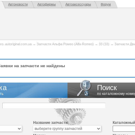
Автоновости
Автофирмы
Автоаксессуары
Форум
. autoriginal.com.ua
→
Запчасти Альфа Ромео (Alfa-Romeo)
→
33 (33)
→
Запчасти Дв
аявки на запчасти не найдены
ка
Поиск
ть
по каталожному номе
Название запчасти:
Каталожный