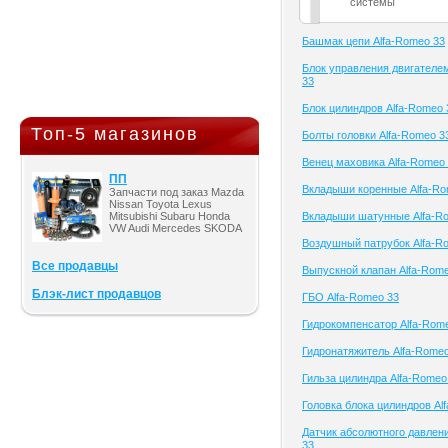
системы
Башмак цепи Alfa-Romeo 33
Блок управления двигателе
33
Блок цилиндров Alfa-Romeo 
Топ-5 магазинов
Болты головки Alfa-Romeo 3
Венец маховика Alfa-Romeo
ПП
Вкладыши коренные Alfa-Ro
Запчасти под заказ Mazda
Nissan Toyota Lexus
Mitsubishi Subaru Honda
Вкладыши шатунные Alfa-R
VW Audi Mercedes SKODA
Воздушный патрубок Alfa-R
Все продавцы
Выпускной клапан Alfa-Rom
Блэк-лист продавцов
ГБО Alfa-Romeo 33
Гидрокомпенсатор Alfa-Rom
Гидронатяжитель Alfa-Rome
Гильза цилиндра Alfa-Romeo
Головка блока цилиндров Al
Датчик абсолютного давлен
33