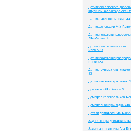
Датчик абсолютного давлени
впускном коллекторе Alfa-R
Датчик давления масла Alfa
Датчик детонации Alfa-Rome
Датчик положения дроссель
Alfa-Romeo 33
Датчик положения коленчатог
Romeo 33
Датчик положения распредва
Romeo 33
Датчик температуры жидкос
33
Датчик частоты вращения A
Двигатель Alfa-Romeo 33
Демпфер коленвала Alfa-Ro
Демпферная прокладка Alfa
Детали двигателя Alfa-Rome
Задняя опора двигателя Alf
Заливная горловина Alfa-Ro