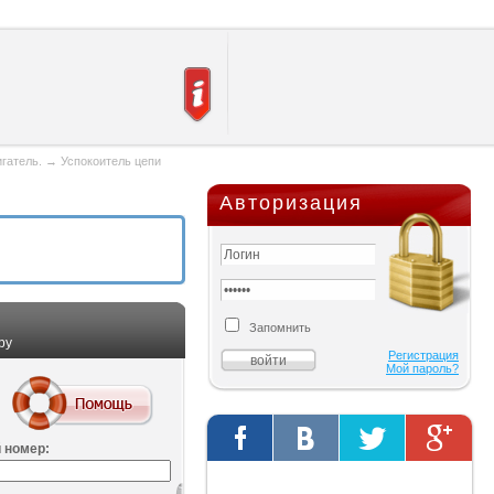
игатель.
→
Успокоитель цепи
Авторизация
Запомнить
ру
Регистрация
Мой пароль?
 номер:
Твиты от @AutOriginalShop