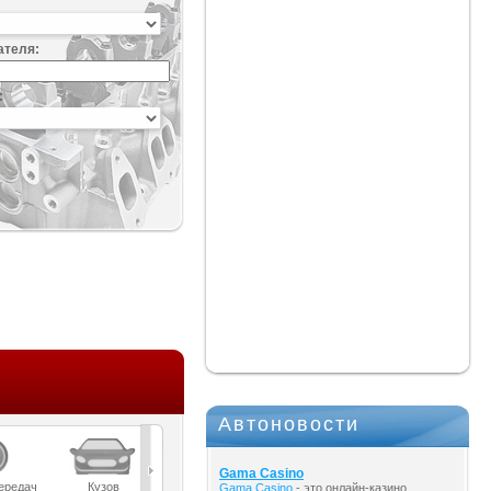
ателя:
:
Автоновости
Gama Casino
ередач
Кузов
Масла
Мост
Подвеска
Gama Casino
- это онлайн-казино,