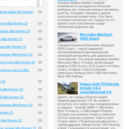
которое предоставляет игрокам
возможность насладиться большим
выбором игр, включая игровые автоматы,
вной рейки Alfa-Romeo
(
0
)
рулетку, блэкджек, баккара и другие
классические казино-игры. Оно было
основано несколько лет назад и за это
теля Alfa-Romeo 33
(
0
)
время стало популярным среди
любителей азартных игр.
олик Alfa-Romeo 33
(
0
)
Mercedes-Maybach
S600 Guard
 Alfa-Romeo 33
(
0
)
Свежеиспеченный Mercedes-Maybach
ый Alfa-Romeo 33
(
0
)
S600 Guard - самый надежный
противобомбовый бронированный
ый вал Alfa-Romeo 33
(
0
)
немецкий автомобиль для цивильного
пользования. Это новая вершина линейки
того хода Alfa-Romeo 33
(
0
)
Mercedes-Benz S Guard, включающая
модели G500 Guard, GLE Guard и S-Class
Guard, которые стали потомками
ляного насоса Alfa-
(
0
)
известных Nurburg 460 и 1960 Mercedes-
Benz 600 Pullman.
o 33
(
0
)
Новые Audi TDI Diesels
Include V-8 и
я Alfa-Romeo 33
(
0
)
электрический V-6
Десять лет назад в Европе модой
й Alfa-Romeo 33
(
0
)
правили дизельные V-8. Вы можете
встретить их в известных внедорожниках
ератора Alfa-Romeo 33
(
0
)
и седанах - Audi A8, BMW 7, Mercedes-
Benz S-класса, и Volkswagen Phaeton.
-Romeo 33
(
0
)
Сегодня они выжили только в немногих
SUV-ах верхнего уровня: Тойота Land
 Alfa-Romeo 33
(
0
)
Cruiser имеет V-8 дизельный двигатель с
турбонаддувом, Range Rover, VW Touareg
и Audi. Складывается впечатление, что
ла задний Alfa-Romeo 33
(
0
)