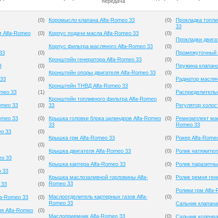
передача
(
0
)
Коромысло клапана Alfa-Romeo 33
(
0
)
Прокладка топли
33
м Alfa-Romeo
(
0
)
Корпус подачи масла Alfa-Romeo 33
(
0
)
Прокладки двига
Корпус фильтра масляного Alfa-Romeo 33
(
0
)
33
(
0
)
Промежуточный р
Кронштейн генератора Alfa-Romeo 33
(
0
)
3
(
0
)
Пружина клапана
Кронштейн опоры двигателя Alfa-Romeo 33
(
0
)
 33
(
0
)
Радиатор маслян
Кронштейн ТНВД Alfa-Romeo 33
(
0
)
meo 33
(
1
)
Распределительн
Кронштейн топливного фильтра Alfa-Romeo
(
0
)
omeo 33
(
0
)
33
Регулятор холос
omeo 33
(
0
)
Крышка головки блока цилиндров Alfa-Romeo
(
0
)
Ремкомплект мас
33
Romeo 33
eo 33
(
0
)
Крышка грм Alfa-Romeo 33
(
0
)
Рокер Alfa-Rome
(
0
)
Крышка двигателя Alfa-Romeo 33
(
0
)
Ролик натяжител
eo 33
(
0
)
Крышка картера Alfa-Romeo 33
(
0
)
Ролик паразитны
o 33
(
0
)
Крышка маслозаливной горловины Alfa-
(
0
)
Ролик ремня ген
Romeo 33
 33
(
0
)
Ролики грм Alfa
Маслоотделитель картерных газов Alfa-
(
0
)
fa-Romeo 33
(
0
)
Romeo 33
Сальник клапана
ия Alfa-Romeo
(
0
)
Маслоприемник Alfa-Romeo 33
(
0
)
Сальник коленва