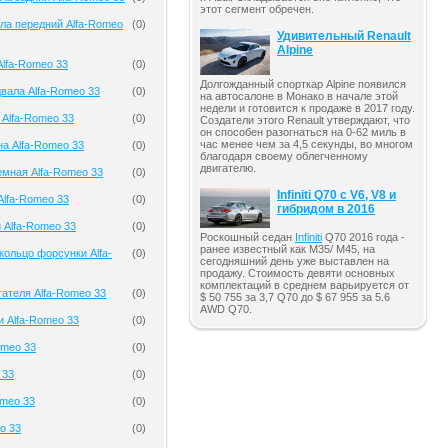
этот сегмент обречен.
ла передний Alfa-Romeo
(
0
)
Удивительный Renault
Alpine
lfa-Romeo 33
(
0
)
Долгожданный спорткар Alpine появился
вала Alfa-Romeo 33
(
0
)
на автосалоне в Монако в начале этой
недели и готовится к продаже в 2017 году.
 Alfa-Romeo 33
(
0
)
Создатели этого Renault утверждают, что
он способен разогнаться на 0-62 миль в
час менее чем за 4,5 секунды, во многом
на Alfa-Romeo 33
(
0
)
благодаря своему облегченному
двигателю.
мная Alfa-Romeo 33
(
0
)
Infiniti Q70 с V6, V8 и
Alfa-Romeo 33
(
0
)
гибридом в 2016
 Alfa-Romeo 33
(
0
)
Роскошный седан
Infiniti
Q70 2016 года -
ранее известный как M35/ M45, на
кольцо форсунки Alfa-
(
0
)
сегодняшний день уже выставлен на
продажу. Стоимость девяти основных
комплектаций в среднем варьируется от
гателя Alfa-Romeo 33
(
0
)
$ 50 755 за 3,7 Q70 до $ 67 955 за 5.6
AWD Q70.
и Alfa-Romeo 33
(
0
)
omeo 33
(
0
)
 33
(
0
)
omeo 33
(
0
)
o 33
(
0
)