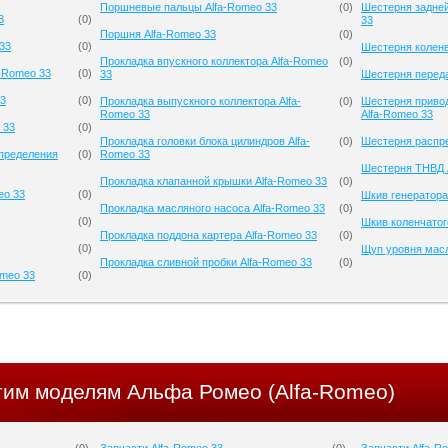
Поршневые пальцы Alfa-Romeo 33
(
0
)
Шестерня задней
3
(
0
)
33
Поршня Alfa-Romeo 33
(
0
)
33
(
0
)
Шестерня коленв
Прокладка впускного коллектора Alfa-Romeo
(
0
)
a-Romeo 33
(
0
)
33
Шестерня переда
33
(
0
)
Прокладка выпускного коллектора Alfa-
(
0
)
Шестерня приво
Romeo 33
Alfa-Romeo 33
 33
(
0
)
Прокладка головки блока цилиндров Alfa-
(
0
)
Шестерня распре
спределения
(
0
)
Romeo 33
Шестерня ТНВД 
Прокладка клапанной крышки Alfa-Romeo 33
(
0
)
eo 33
(
0
)
Шкив генератора
Прокладка масляного насоса Alfa-Romeo 33
(
0
)
(
0
)
Шкив коленчатог
Прокладка поддона картера Alfa-Romeo 33
(
0
)
(
0
)
Щуп уровня масл
Прокладка сливной пробки Alfa-Romeo 33
(
0
)
omeo 33
(
0
)
угим моделям Альфа Ромео (Alfa-Romeo)