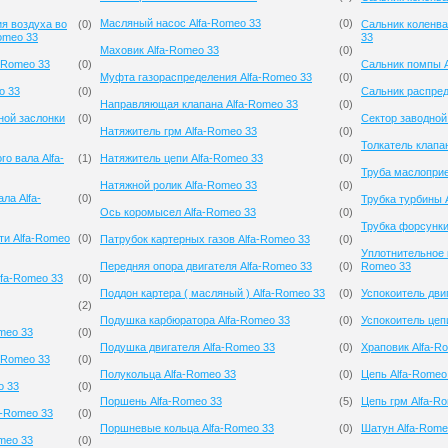
Масляный насос Alfa-Romeo 33
(
0
)
я воздуха во
(
0
)
Сальник коленва
omeo 33
33
Маховик Alfa-Romeo 33
(
0
)
-Romeo 33
(
0
)
Сальник помпы A
Муфта газораспределения Alfa-Romeo 33
(
0
)
o 33
(
0
)
Сальник распред
Направляющая клапана Alfa-Romeo 33
(
0
)
ной заслонки
(
0
)
Сектор заводной
Натяжитель грм Alfa-Romeo 33
(
0
)
Толкатель клапа
о вала Alfa-
(
1
)
Натяжитель цепи Alfa-Romeo 33
(
0
)
Труба маслоприе
Натяжной ролик Alfa-Romeo 33
(
0
)
ла Alfa-
(
0
)
Трубка турбины 
Ось коромысел Alfa-Romeo 33
(
0
)
Трубка форсунки
ти Alfa-Romeo
(
0
)
Патрубок картерных газов Alfa-Romeo 33
(
0
)
Уплотнительное 
Передняя опора двигателя Alfa-Romeo 33
(
0
)
Romeo 33
lfa-Romeo 33
(
0
)
Поддон картера ( масляный ) Alfa-Romeo 33
(
0
)
Успокоитель дви
(
2
)
Подушка карбюратора Alfa-Romeo 33
(
0
)
Успокоитель цеп
meo 33
(
0
)
Подушка двигателя Alfa-Romeo 33
(
0
)
Храповик Alfa-R
-Romeo 33
(
0
)
Полукольца Alfa-Romeo 33
(
0
)
Цепь Alfa-Romeo
o 33
(
0
)
Поршень Alfa-Romeo 33
(
5
)
Цепь грм Alfa-R
a-Romeo 33
(
0
)
Поршневые кольца Alfa-Romeo 33
(
0
)
Шатун Alfa-Rome
meo 33
(
0
)