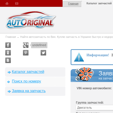
Каталог запчастей
Главная
Главная
→
Найти автозапчасть по Вин. Куплю запчасть в Украине быстро и недорого
undefined
З
Информация!
Каталог запчастей
Заяв
на запчас
Поиск по номеру
VIN номер автомобиля:
Заявка на запчасть
Группа запчастей: