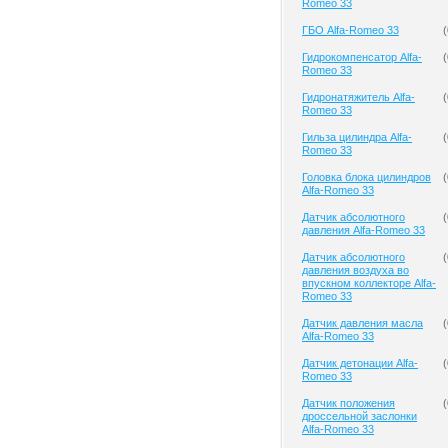
Romeo 33
ГБО Alfa-Romeo 33
(
Гидрокомпенсатор Alfa-
(
Romeo 33
Гидронатяжитель Alfa-
(
Romeo 33
Гильза цилиндра Alfa-
(
Romeo 33
Головка блока цилиндров
(
Alfa-Romeo 33
Датчик абсолютного
(
давления Alfa-Romeo 33
Датчик абсолютного
(
давления воздуха во
впускном коллекторе Alfa-
Romeo 33
Датчик давления масла
(
Alfa-Romeo 33
Датчик детонации Alfa-
(
Romeo 33
Датчик положения
(
дроссельной заслонки
Alfa-Romeo 33