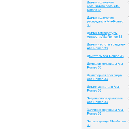
Датчик положения
(
коленчатого вала Alfa-
Romeo 33
Датчик положения
(
распредвала Alfa-Romeo
33
Датчик температуры
(
жидкости Alfa-Romeo 33
Датчик частоты вращения
(
Alfa-Romeo 33
Двигатель Alfa-Romeo 33
(
Демпфер коленвала Alfa-
(
Romeo 33
Демпферная прокладка
(
Alfa-Romeo 33
Детали двигателя Alfa-
(
Romeo 33
Задняя опора двигателя
(
Alfa-Romeo 33
Заливная горловина Alfa-
(
Romeo 33
Защита днища Alfa-Romeo
(
33