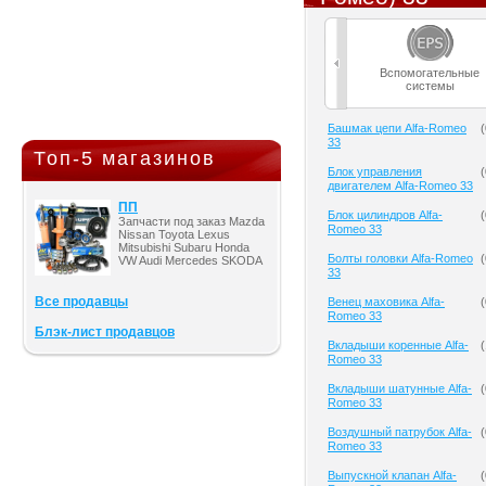
Вспомогательные
системы
Башмак цепи Alfa-Romeo
(
33
Топ-5 магазинов
Блок управления
(
двигателем Alfa-Romeo 33
ПП
Блок цилиндров Alfa-
(
Запчасти под заказ Mazda
Romeo 33
Nissan Toyota Lexus
Mitsubishi Subaru Honda
Болты головки Alfa-Romeo
(
VW Audi Mercedes SKODA
33
Все продавцы
Венец маховика Alfa-
(
Romeo 33
Блэк-лист продавцов
Вкладыши коренные Alfa-
(
Romeo 33
Вкладыши шатунные Alfa-
(
Romeo 33
Воздушный патрубок Alfa-
(
Romeo 33
Выпускной клапан Alfa-
(