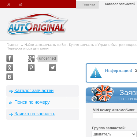
Каталог запчастей
Главная
Главная
→
Найти автозапчасть по Вин. Куплю запчасть в Украине быстро и недорого
Передняя опора двигателя
undefined
З
Информация!
Каталог запчастей
Заяв
на запчас
Поиск по номеру
VIN номер автомобиля:
Заявка на запчасть
Группа запчастей: