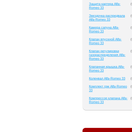
Защита картера Alfa-
(
Romeo 33
Звездочка распредвала
(
Alfa-Romeo 33
Камера сапуна Alfa-
(
Romeo 33
Клапан впускной Alfa-
(
Romeo 33
Клапан регулировки
(
газораспределения Alfa-
Romeo 33
Клапанная крышка Alfa-
(
Romeo 33
Коленвал Alfa-Romeo 33
(
Комплект грм Alfa-Romeo
(
33
Компрессор клапана Alfa-
(
Romeo 33