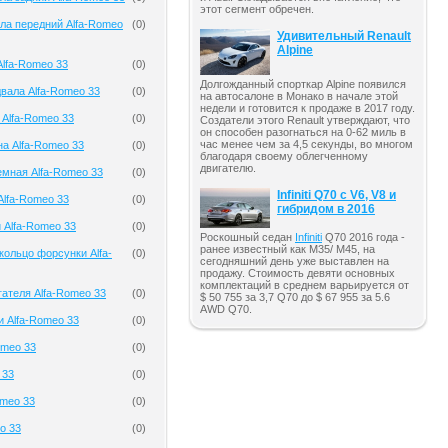
этот сегмент обречен.
ла передний Alfa-Romeo
(
0
)
Удивительный Renault
Alpine
lfa-Romeo 33
(
0
)
Долгожданный спорткар Alpine появился
вала Alfa-Romeo 33
(
0
)
на автосалоне в Монако в начале этой
недели и готовится к продаже в 2017 году.
 Alfa-Romeo 33
(
0
)
Создатели этого Renault утверждают, что
он способен разогнаться на 0-62 миль в
час менее чем за 4,5 секунды, во многом
на Alfa-Romeo 33
(
0
)
благодаря своему облегченному
двигателю.
мная Alfa-Romeo 33
(
0
)
Infiniti Q70 с V6, V8 и
Alfa-Romeo 33
(
0
)
гибридом в 2016
 Alfa-Romeo 33
(
0
)
Роскошный седан
Infiniti
Q70 2016 года -
ранее известный как M35/ M45, на
кольцо форсунки Alfa-
(
0
)
сегодняшний день уже выставлен на
продажу. Стоимость девяти основных
комплектаций в среднем варьируется от
гателя Alfa-Romeo 33
(
0
)
$ 50 755 за 3,7 Q70 до $ 67 955 за 5.6
AWD Q70.
и Alfa-Romeo 33
(
0
)
omeo 33
(
0
)
 33
(
0
)
omeo 33
(
0
)
o 33
(
0
)