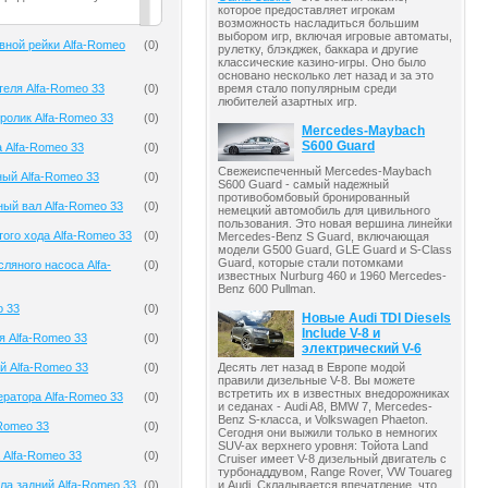
которое предоставляет игрокам
возможность насладиться большим
выбором игр, включая игровые автоматы,
вной рейки Alfa-Romeo
(
0
)
рулетку, блэкджек, баккара и другие
классические казино-игры. Оно было
основано несколько лет назад и за это
теля Alfa-Romeo 33
(
0
)
время стало популярным среди
любителей азартных игр.
олик Alfa-Romeo 33
(
0
)
Mercedes-Maybach
S600 Guard
 Alfa-Romeo 33
(
0
)
Свежеиспеченный Mercedes-Maybach
ый Alfa-Romeo 33
(
0
)
S600 Guard - самый надежный
противобомбовый бронированный
ый вал Alfa-Romeo 33
(
0
)
немецкий автомобиль для цивильного
пользования. Это новая вершина линейки
того хода Alfa-Romeo 33
(
0
)
Mercedes-Benz S Guard, включающая
модели G500 Guard, GLE Guard и S-Class
Guard, которые стали потомками
ляного насоса Alfa-
(
0
)
известных Nurburg 460 и 1960 Mercedes-
Benz 600 Pullman.
o 33
(
0
)
Новые Audi TDI Diesels
Include V-8 и
я Alfa-Romeo 33
(
0
)
электрический V-6
Десять лет назад в Европе модой
й Alfa-Romeo 33
(
0
)
правили дизельные V-8. Вы можете
встретить их в известных внедорожниках
ератора Alfa-Romeo 33
(
0
)
и седанах - Audi A8, BMW 7, Mercedes-
Benz S-класса, и Volkswagen Phaeton.
-Romeo 33
(
0
)
Сегодня они выжили только в немногих
SUV-ах верхнего уровня: Тойота Land
 Alfa-Romeo 33
(
0
)
Cruiser имеет V-8 дизельный двигатель с
турбонаддувом, Range Rover, VW Touareg
и Audi. Складывается впечатление, что
ла задний Alfa-Romeo 33
(
0
)