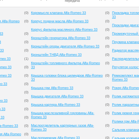
передача
(
0
)
Коромысло клапана Alfa-Romeo 33
(
0
)
Прокладка топли
33
м Alfa-Romeo
(
0
)
Корпус подачи масла Alfa-Romeo 33
(
0
)
Прокладки двига
Корпус фильтра масляного Alfa-Romeo 33
(
0
)
33
(
0
)
Промежуточный р
Кронштейн генератора Alfa-Romeo 33
(
0
)
3
(
0
)
Пружина клапана
Кронштейн опоры двигателя Alfa-Romeo 33
(
0
)
 33
(
0
)
Радиатор маслян
Кронштейн ТНВД Alfa-Romeo 33
(
0
)
meo 33
(
1
)
Распределительн
Кронштейн топливного фильтра Alfa-Romeo
(
0
)
omeo 33
(
0
)
33
Регулятор холос
omeo 33
(
0
)
Крышка головки блока цилиндров Alfa-Romeo
(
0
)
Ремкомплект мас
33
Romeo 33
eo 33
(
0
)
Крышка грм Alfa-Romeo 33
(
0
)
Рокер Alfa-Rome
(
0
)
Крышка двигателя Alfa-Romeo 33
(
0
)
Ролик натяжител
eo 33
(
0
)
Крышка картера Alfa-Romeo 33
(
0
)
Ролик паразитны
o 33
(
0
)
Крышка маслозаливной горловины Alfa-
(
0
)
Ролик ремня ген
Romeo 33
 33
(
0
)
Ролики грм Alfa
Маслоотделитель картерных газов Alfa-
(
0
)
fa-Romeo 33
(
0
)
Romeo 33
Сальник клапана
ия Alfa-Romeo
(
0
)
Маслоприемник Alfa-Romeo 33
(
0
)
Сальник коленва