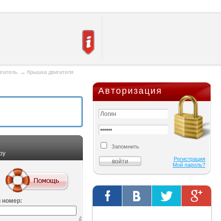
игатель.
→
Крышка двигателя
Авторизация
Запомнить
ру
Регистрация
Мой пароль?
 номер:
Твиты от @AutOriginalShop