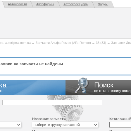
Автоновости
Автофирмы
Автоаксессуары
Форум
. autoriginal.com.ua
→
Запчасти Альфа Ромео (Alfa-Romeo)
→
33 (33)
→
Запчасти Дв
аявки на запчасти не найдены
ка
Поиск
ть
по каталожному номе
Название запчасти:
Каталожный