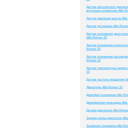
Датчик абсолютного давлени
впускном коллекторе Alfa-R
Датчик давления масла Alfa
Датчик детонации Alfa-Rome
Датчик положения дроссель
Alfa-Romeo 33
Датчик положения коленчатог
Romeo 33
Датчик положения распредва
Romeo 33
Датчик температуры жидкос
33
Датчик частоты вращения A
Двигатель Alfa-Romeo 33
Демпфер коленвала Alfa-Ro
Демпферная прокладка Alfa
Детали двигателя Alfa-Rome
Задняя опора двигателя Alf
Заливная горловина Alfa-Ro