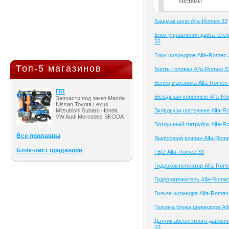
системы
Башмак цепи Alfa-Romeo 33
Блок управления двигателе
33
Блок цилиндров Alfa-Romeo 
Топ-5 магазинов
Болты головки Alfa-Romeo 3
Венец маховика Alfa-Romeo
ПП
Вкладыши коренные Alfa-Ro
Запчасти под заказ Mazda
Nissan Toyota Lexus
Mitsubishi Subaru Honda
Вкладыши шатунные Alfa-R
VW Audi Mercedes SKODA
Воздушный патрубок Alfa-R
Все продавцы
Выпускной клапан Alfa-Rom
Блэк-лист продавцов
ГБО Alfa-Romeo 33
Гидрокомпенсатор Alfa-Rom
Гидронатяжитель Alfa-Rome
Гильза цилиндра Alfa-Romeo
Головка блока цилиндров Al
Датчик абсолютного давлен
33