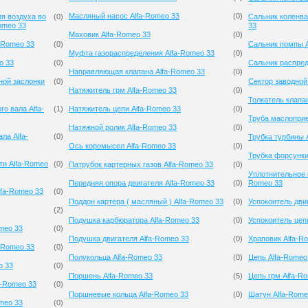
Масляный насос Alfa-Romeo 33
(
0
)
я воздуха во
(
0
)
Сальник коленва
omeo 33
33
Маховик Alfa-Romeo 33
(
0
)
-Romeo 33
(
0
)
Сальник помпы A
Муфта газораспределения Alfa-Romeo 33
(
0
)
o 33
(
0
)
Сальник распред
Направляющая клапана Alfa-Romeo 33
(
0
)
ной заслонки
(
0
)
Сектор заводной
Натяжитель грм Alfa-Romeo 33
(
0
)
Толкатель клапа
о вала Alfa-
(
1
)
Натяжитель цепи Alfa-Romeo 33
(
0
)
Труба маслоприе
Натяжной ролик Alfa-Romeo 33
(
0
)
ла Alfa-
(
0
)
Трубка турбины 
Ось коромысел Alfa-Romeo 33
(
0
)
Трубка форсунки
ти Alfa-Romeo
(
0
)
Патрубок картерных газов Alfa-Romeo 33
(
0
)
Уплотнительное 
Передняя опора двигателя Alfa-Romeo 33
(
0
)
Romeo 33
lfa-Romeo 33
(
0
)
Поддон картера ( масляный ) Alfa-Romeo 33
(
0
)
Успокоитель дви
(
2
)
Подушка карбюратора Alfa-Romeo 33
(
0
)
Успокоитель цеп
meo 33
(
0
)
Подушка двигателя Alfa-Romeo 33
(
0
)
Храповик Alfa-R
-Romeo 33
(
0
)
Полукольца Alfa-Romeo 33
(
0
)
Цепь Alfa-Romeo
o 33
(
0
)
Поршень Alfa-Romeo 33
(
5
)
Цепь грм Alfa-R
a-Romeo 33
(
0
)
Поршневые кольца Alfa-Romeo 33
(
0
)
Шатун Alfa-Rome
meo 33
(
0
)