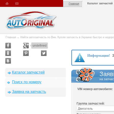
Каталог запчастей
Главная
Главная
→
Найти автозапчасть по Вин. Куплю запчасть в Украине быстро и недорого
undefined
З
Информация!
Каталог запчастей
Заяв
на запчас
Поиск по номеру
VIN номер автомобиля:
Заявка на запчасть
Группа запчастей: