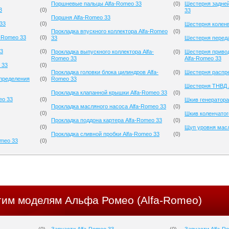
Поршневые пальцы Alfa-Romeo 33
(
0
)
Шестерня задней
3
(
0
)
33
Поршня Alfa-Romeo 33
(
0
)
33
(
0
)
Шестерня коленв
Прокладка впускного коллектора Alfa-Romeo
(
0
)
a-Romeo 33
(
0
)
33
Шестерня переда
33
(
0
)
Прокладка выпускного коллектора Alfa-
(
0
)
Шестерня приво
Romeo 33
Alfa-Romeo 33
 33
(
0
)
Прокладка головки блока цилиндров Alfa-
(
0
)
Шестерня распре
спределения
(
0
)
Romeo 33
Шестерня ТНВД 
Прокладка клапанной крышки Alfa-Romeo 33
(
0
)
eo 33
(
0
)
Шкив генератора
Прокладка масляного насоса Alfa-Romeo 33
(
0
)
(
0
)
Шкив коленчатог
Прокладка поддона картера Alfa-Romeo 33
(
0
)
(
0
)
Щуп уровня масл
Прокладка сливной пробки Alfa-Romeo 33
(
0
)
omeo 33
(
0
)
угим моделям Альфа Ромео (Alfa-Romeo)