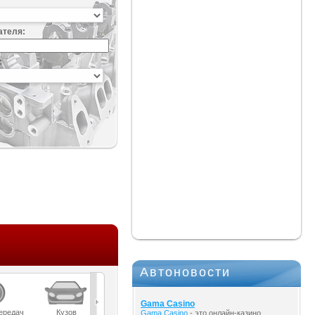
ателя:
:
Автоновости
Gama Casino
ередач
Кузов
Масла
Мост
Подвеска
Gama Casino
- это онлайн-казино,