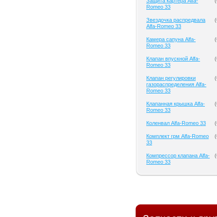
Защита картера Alfa-
(
Romeo 33
Звездочка распредвала
(
Alfa-Romeo 33
Камера сапуна Alfa-
(
Romeo 33
Клапан впускной Alfa-
(
Romeo 33
Клапан регулировки
(
газораспределения Alfa-
Romeo 33
Клапанная крышка Alfa-
(
Romeo 33
Коленвал Alfa-Romeo 33
(
Комплект грм Alfa-Romeo
(
33
Компрессор клапана Alfa-
(
Romeo 33