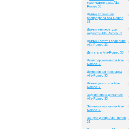
коленчатого вала Alfa-
Romeo 33
Датчик положения
(
распредвала Alfa-Romeo
33
Датчик температуры
(
жидкости Alfa-Romeo 33
Датчик частоты вращения
(
Alfa-Romeo 33
Двигатель Alfa-Romeo 33
(
Демпфер коленвала Alfa-
(
Romeo 33
Демпферная прокладка
(
Alfa-Romeo 33
Детали двигателя Alfa-
(
Romeo 33
Задняя опора двигателя
(
Alfa-Romeo 33
Заливная горловина Alfa-
(
Romeo 33
Защита днища Alfa-Romeo
(
33