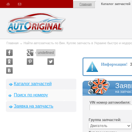
Каталог запчастей
Главная
Главная
→
Найти автозапчасть по Вин. Куплю запчасть в Украине быстро и недорого
undefined
З
Информация!
Каталог запчастей
Заяв
на запчас
Поиск по номеру
VIN номер автомобиля:
Заявка на запчасть
Группа запчастей: