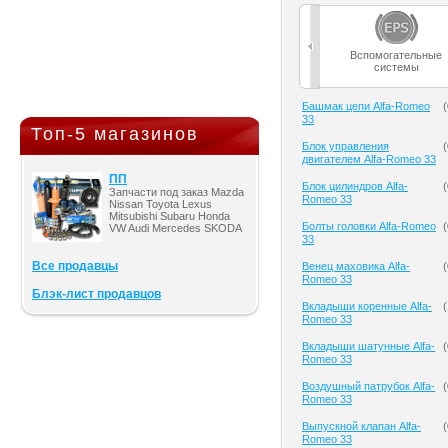
Вспомогательные
системы
Башмак цепи Alfa-Romeo
(
33
Топ-5 магазинов
Блок управления
(
двигателем Alfa-Romeo 33
ПП
Блок цилиндров Alfa-
(
Запчасти под заказ Mazda
Romeo 33
Nissan Toyota Lexus
Mitsubishi Subaru Honda
Болты головки Alfa-Romeo
(
VW Audi Mercedes SKODA
33
Все продавцы
Венец маховика Alfa-
(
Romeo 33
Блэк-лист продавцов
Вкладыши коренные Alfa-
(
Romeo 33
Вкладыши шатунные Alfa-
(
Romeo 33
Воздушный патрубок Alfa-
(
Romeo 33
Выпускной клапан Alfa-
(
Romeo 33