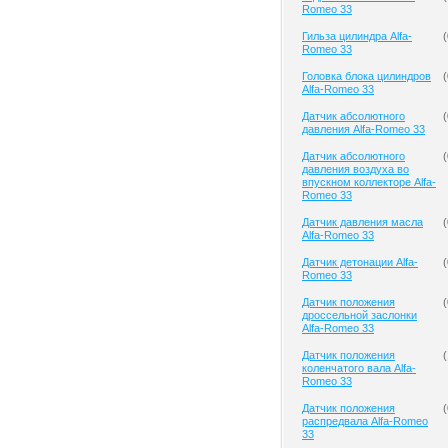
Romeo 33
Гильза цилиндра Alfa-
(
Romeo 33
Головка блока цилиндров
(
Alfa-Romeo 33
Датчик абсолютного
(
давления Alfa-Romeo 33
Датчик абсолютного
(
давления воздуха во
впускном коллекторе Alfa-
Romeo 33
Датчик давления масла
(
Alfa-Romeo 33
Датчик детонации Alfa-
(
Romeo 33
Датчик положения
(
дроссельной заслонки
Alfa-Romeo 33
Датчик положения
(
коленчатого вала Alfa-
Romeo 33
Датчик положения
(
распредвала Alfa-Romeo
33