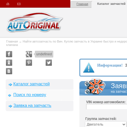
Каталог запчастей
Главная
Главная
→
Найти автозапчасть по Вин. Куплю запчасть в Украине быстро и недорого
клапана
undefined
З
Информация!
Каталог запчастей
Заяв
на запчас
Поиск по номеру
VIN номер автомобиля:
Заявка на запчасть
Группа запчастей: