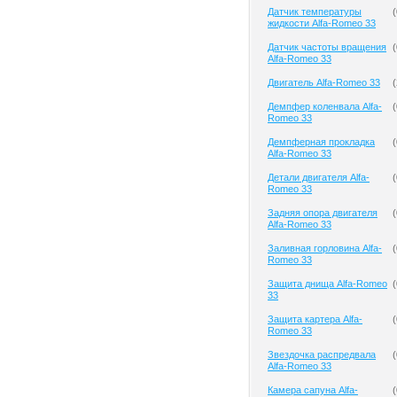
Датчик температуры
(
жидкости Alfa-Romeo 33
Датчик частоты вращения
(
Alfa-Romeo 33
Двигатель Alfa-Romeo 33
(
Демпфер коленвала Alfa-
(
Romeo 33
Демпферная прокладка
(
Alfa-Romeo 33
Детали двигателя Alfa-
(
Romeo 33
Задняя опора двигателя
(
Alfa-Romeo 33
Заливная горловина Alfa-
(
Romeo 33
Защита днища Alfa-Romeo
(
33
Защита картера Alfa-
(
Romeo 33
Звездочка распредвала
(
Alfa-Romeo 33
Камера сапуна Alfa-
(