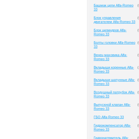
Башмак цепи Alfa-Romeo
(
33
Блок управления
(
двигателем Alfa-Romeo 33
Блок цилиндров Alfa-
(
Romeo 33
Болты головки Alfa-Romeo
(
33
Венец маховика Alfa-
(
Romeo 33
Вкладыши коренные Alfa-
(
Romeo 33
Вкладыши шатунные Alfa-
(
Romeo 33
Воздушный патрубок Alfa-
(
Romeo 33
Выпускной клапан Alfa-
(
Romeo 33
ГБО Alfa-Romeo 33
(
Гидрокомпенсатор Alfa-
(
Romeo 33
Гидронатяжитель Alfa-
(