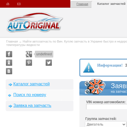
Каталог запчастей
Главная
Главная
→
Найти автозапчасть по Вин. Куплю запчасть в Украине быстро и недорого
температуры жидкости
undefined
З
Информация!
Каталог запчастей
Заяв
на запчас
Поиск по номеру
VIN номер автомобиля:
Заявка на запчасть
Группа запчастей: