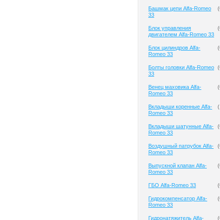
Башмак цепи Alfa-Romeo
(
33
Блок управления
(
двигателем Alfa-Romeo 33
Блок цилиндров Alfa-
(
Romeo 33
Болты головки Alfa-Romeo
(
33
Венец маховика Alfa-
(
Romeo 33
Вкладыши коренные Alfa-
(
Romeo 33
Вкладыши шатунные Alfa-
(
Romeo 33
Воздушный патрубок Alfa-
(
Romeo 33
Выпускной клапан Alfa-
(
Romeo 33
ГБО Alfa-Romeo 33
(
Гидрокомпенсатор Alfa-
(
Romeo 33
Гидронатяжитель Alfa-
(