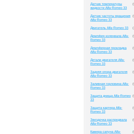
Датчик температуры
(
жидкости Alfa-Romeo 33
Датчик частоты вращения
(
Alfa-Romeo 33
Двигатель Alfa-Romeo 33
(
Демпфер коленвала Alfa-
(
Romeo 33
Демпферная прокладка
(
Alfa-Romeo 33
Детали двигателя Alfa-
(
Romeo 33
Задняя опора двигателя
(
Alfa-Romeo 33
Заливная горловина Alfa-
(
Romeo 33
Защита днища Alfa-Romeo
(
33
Защита картера Alfa-
(
Romeo 33
Звездочка распредвала
(
Alfa-Romeo 33
Камера сапуна Alfa-
(