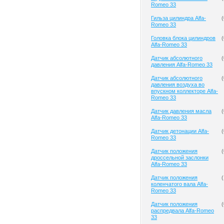
Romeo 33
Гильза цилиндра Alfa-
(
Romeo 33
Головка блока цилиндров
(
Alfa-Romeo 33
Датчик абсолютного
(
давления Alfa-Romeo 33
Датчик абсолютного
(
давления воздуха во
впускном коллекторе Alfa-
Romeo 33
Датчик давления масла
(
Alfa-Romeo 33
Датчик детонации Alfa-
(
Romeo 33
Датчик положения
(
дроссельной заслонки
Alfa-Romeo 33
Датчик положения
(
коленчатого вала Alfa-
Romeo 33
Датчик положения
(
распредвала Alfa-Romeo
33