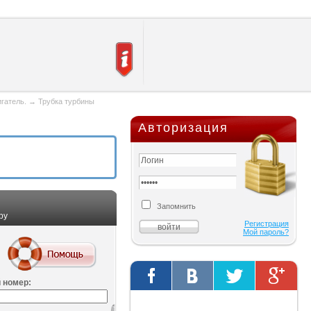
игатель.
→
Трубка турбины
Авторизация
Запомнить
ру
Регистрация
Мой пароль?
 номер:
Твиты от @AutOriginalShop