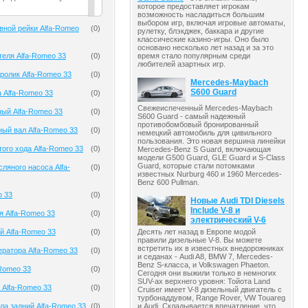
которое предоставляет игрокам
возможность насладиться большим
выбором игр, включая игровые автоматы,
вной рейки Alfa-Romeo
(
0
)
рулетку, блэкджек, баккара и другие
классические казино-игры. Оно было
основано несколько лет назад и за это
теля Alfa-Romeo 33
(
0
)
время стало популярным среди
любителей азартных игр.
олик Alfa-Romeo 33
(
0
)
Mercedes-Maybach
S600 Guard
 Alfa-Romeo 33
(
0
)
Свежеиспеченный Mercedes-Maybach
ый Alfa-Romeo 33
(
0
)
S600 Guard - самый надежный
противобомбовый бронированный
ый вал Alfa-Romeo 33
(
0
)
немецкий автомобиль для цивильного
пользования. Это новая вершина линейки
того хода Alfa-Romeo 33
(
0
)
Mercedes-Benz S Guard, включающая
модели G500 Guard, GLE Guard и S-Class
Guard, которые стали потомками
ляного насоса Alfa-
(
0
)
известных Nurburg 460 и 1960 Mercedes-
Benz 600 Pullman.
o 33
(
0
)
Новые Audi TDI Diesels
Include V-8 и
я Alfa-Romeo 33
(
0
)
электрический V-6
Десять лет назад в Европе модой
й Alfa-Romeo 33
(
0
)
правили дизельные V-8. Вы можете
встретить их в известных внедорожниках
ератора Alfa-Romeo 33
(
0
)
и седанах - Audi A8, BMW 7, Mercedes-
Benz S-класса, и Volkswagen Phaeton.
-Romeo 33
(
0
)
Сегодня они выжили только в немногих
SUV-ах верхнего уровня: Тойота Land
 Alfa-Romeo 33
(
0
)
Cruiser имеет V-8 дизельный двигатель с
турбонаддувом, Range Rover, VW Touareg
и Audi. Складывается впечатление, что
ла задний Alfa-Romeo 33
(
0
)