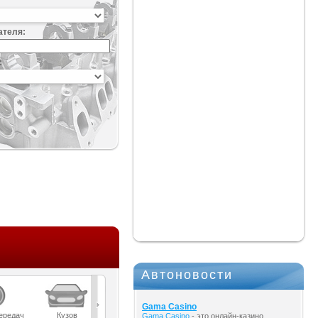
ателя:
:
Автоновости
Gama Casino
ередач
Кузов
Масла
Мост
Подвеска
Gama Casino
- это онлайн-казино,