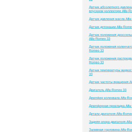
Датчик абсолютного давлени
впускном коллекторе Alfa-R
Датчик давления масла Alfa
Датчик детонации Alfa-Rome
Датчик положения дроссель
Alfa-Romeo 33
Датчик положения коленчатог
Romeo 33
Датчик положения распредва
Romeo 33
Датчик температуры жидкос
33
Датчик частоты вращения A
Двигатель Alfa-Romeo 33
Демпфер коленвала Alfa-Ro
Демпферная прокладка Alfa
Детали двигателя Alfa-Rome
Задняя опора двигателя Alf
Заливная горловина Alfa-Ro