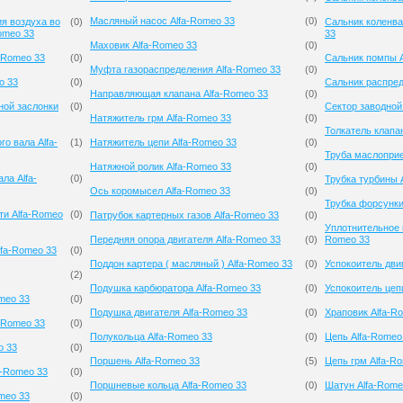
Масляный насос Alfa-Romeo 33
(
0
)
я воздуха во
(
0
)
Сальник коленва
omeo 33
33
Маховик Alfa-Romeo 33
(
0
)
-Romeo 33
(
0
)
Сальник помпы A
Муфта газораспределения Alfa-Romeo 33
(
0
)
o 33
(
0
)
Сальник распред
Направляющая клапана Alfa-Romeo 33
(
0
)
ной заслонки
(
0
)
Сектор заводной
Натяжитель грм Alfa-Romeo 33
(
0
)
Толкатель клапа
о вала Alfa-
(
1
)
Натяжитель цепи Alfa-Romeo 33
(
0
)
Труба маслоприе
Натяжной ролик Alfa-Romeo 33
(
0
)
ла Alfa-
(
0
)
Трубка турбины 
Ось коромысел Alfa-Romeo 33
(
0
)
Трубка форсунки
ти Alfa-Romeo
(
0
)
Патрубок картерных газов Alfa-Romeo 33
(
0
)
Уплотнительное 
Передняя опора двигателя Alfa-Romeo 33
(
0
)
Romeo 33
lfa-Romeo 33
(
0
)
Поддон картера ( масляный ) Alfa-Romeo 33
(
0
)
Успокоитель дви
(
2
)
Подушка карбюратора Alfa-Romeo 33
(
0
)
Успокоитель цеп
meo 33
(
0
)
Подушка двигателя Alfa-Romeo 33
(
0
)
Храповик Alfa-R
-Romeo 33
(
0
)
Полукольца Alfa-Romeo 33
(
0
)
Цепь Alfa-Romeo
o 33
(
0
)
Поршень Alfa-Romeo 33
(
5
)
Цепь грм Alfa-R
a-Romeo 33
(
0
)
Поршневые кольца Alfa-Romeo 33
(
0
)
Шатун Alfa-Rome
meo 33
(
0
)