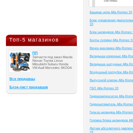
системы
Башмак цепи Alfa-Romeo 33
Блок управления двигателе
33
Блок цилиндров Alfa-Romeo 
Топ-5 магазинов
Болты головки Alfa-Romeo 3
Венец маховика Alfa-Romeo
ПП
Вкладыши коренные Alfa-Ro
Запчасти под заказ Mazda
Nissan Toyota Lexus
Mitsubishi Subaru Honda
Вкладыши шатунные Alfa-R
VW Audi Mercedes SKODA
Воздушный патрубок Alfa-R
Все продавцы
Выпускной клапан Alfa-Rom
Блэк-лист продавцов
ГБО Alfa-Romeo 33
Гидрокомпенсатор Alfa-Rom
Гидронатяжитель Alfa-Rome
Гильза цилиндра Alfa-Romeo
Головка блока цилиндров Al
Датчик абсолютного давлен
33