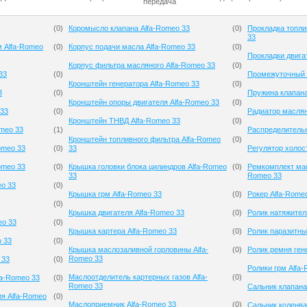
передача
(
0
)
Коромысло клапана Alfa-Romeo 33
(
0
)
Прокладка топли
33
м Alfa-Romeo
(
0
)
Корпус подачи масла Alfa-Romeo 33
(
0
)
Прокладки двига
Корпус фильтра масляного Alfa-Romeo 33
(
0
)
33
(
0
)
Промежуточный р
Кронштейн генератора Alfa-Romeo 33
(
0
)
3
(
0
)
Пружина клапана
Кронштейн опоры двигателя Alfa-Romeo 33
(
0
)
 33
(
0
)
Радиатор маслян
Кронштейн ТНВД Alfa-Romeo 33
(
0
)
meo 33
(
1
)
Распределительн
Кронштейн топливного фильтра Alfa-Romeo
(
0
)
omeo 33
(
0
)
33
Регулятор холос
omeo 33
(
0
)
Крышка головки блока цилиндров Alfa-Romeo
(
0
)
Ремкомплект мас
33
Romeo 33
eo 33
(
0
)
Крышка грм Alfa-Romeo 33
(
0
)
Рокер Alfa-Rome
(
0
)
Крышка двигателя Alfa-Romeo 33
(
0
)
Ролик натяжител
eo 33
(
0
)
Крышка картера Alfa-Romeo 33
(
0
)
Ролик паразитны
o 33
(
0
)
Крышка маслозаливной горловины Alfa-
(
0
)
Ролик ремня ген
Romeo 33
 33
(
0
)
Ролики грм Alfa
Маслоотделитель картерных газов Alfa-
(
0
)
fa-Romeo 33
(
0
)
Romeo 33
Сальник клапана
ия Alfa-Romeo
(
0
)
Маслоприемник Alfa-Romeo 33
(
0
)
Сальник коленва