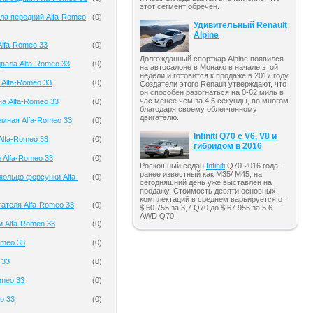
этот сегмент обречен.
ла передний Alfa-Romeo
(
0
)
Удивительный Renault
Alpine
lfa-Romeo 33
(
0
)
Долгожданный спорткар Alpine появился
вала Alfa-Romeo 33
(
0
)
на автосалоне в Монако в начале этой
недели и готовится к продаже в 2017 году.
 Alfa-Romeo 33
(
0
)
Создатели этого Renault утверждают, что
он способен разогнаться на 0-62 миль в
час менее чем за 4,5 секунды, во многом
на Alfa-Romeo 33
(
0
)
благодаря своему облегченному
двигателю.
мная Alfa-Romeo 33
(
0
)
Infiniti Q70 с V6, V8 и
Alfa-Romeo 33
(
0
)
гибридом в 2016
 Alfa-Romeo 33
(
0
)
Роскошный седан
Infiniti
Q70 2016 года -
ранее известный как M35/ M45, на
кольцо форсунки Alfa-
(
0
)
сегодняшний день уже выставлен на
продажу. Стоимость девяти основных
комплектаций в среднем варьируется от
гателя Alfa-Romeo 33
(
0
)
$ 50 755 за 3,7 Q70 до $ 67 955 за 5.6
AWD Q70.
и Alfa-Romeo 33
(
0
)
omeo 33
(
0
)
 33
(
0
)
omeo 33
(
0
)
o 33
(
0
)