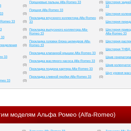
Поршневые пальцы Alfa-Romeo 33
(
0
)
Шестерня задней
3
(
0
)
33
Поршня Alfa-Romeo 33
(
0
)
33
(
0
)
Шестерня коленв
Прокладка впускного коллектора Alfa-Romeo
(
0
)
a-Romeo 33
(
0
)
33
Шестерня переда
33
(
0
)
Прокладка выпускного коллектора Alfa-
(
0
)
Шестерня приво
Romeo 33
Alfa-Romeo 33
 33
(
0
)
Прокладка головки блока цилиндров Alfa-
(
0
)
Шестерня распре
спределения
(
0
)
Romeo 33
Шестерня ТНВД 
Прокладка клапанной крышки Alfa-Romeo 33
(
0
)
eo 33
(
0
)
Шкив генератора
Прокладка масляного насоса Alfa-Romeo 33
(
0
)
(
0
)
Шкив коленчатог
Прокладка поддона картера Alfa-Romeo 33
(
0
)
(
0
)
Щуп уровня масл
Прокладка сливной пробки Alfa-Romeo 33
(
0
)
omeo 33
(
0
)
угим моделям Альфа Ромео (Alfa-Romeo)