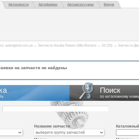
Автоновости
Автофирмы
Автоаксессуары
Форум
. autoriginal.com.ua
→
Запчасти Альфа Ромео (Alfa-Romeo)
→
33 (33)
→
Запчасти Дв
аявки на запчасти не найдены
ка
Поиск
ть
по каталожному номе
Название запчасти:
Каталожный