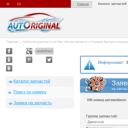
Каталог запчастей
Главная
Главная
→
Найти автозапчасть по Вин. Куплю запчасть в Украине быстро и недорого
undefined
З
Информация!
Каталог запчастей
Заяв
на запчас
Поиск по номеру
VIN номер автомобиля:
Заявка на запчасть
Группа запчастей: