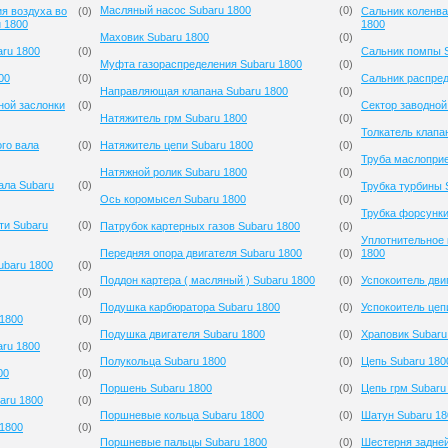
Масляный насос Subaru 1800
(
0
)
я воздуха во
(
0
)
Сальник коленва
 1800
1800
Маховик Subaru 1800
(
0
)
aru 1800
(
0
)
Сальник помпы S
Муфта газораспределения Subaru 1800
(
0
)
00
(
0
)
Сальник распред
Направляющая клапана Subaru 1800
(
0
)
ной заслонки
(
0
)
Сектор заводной
Натяжитель грм Subaru 1800
(
0
)
Толкатель клапа
го вала
(
0
)
Натяжитель цепи Subaru 1800
(
0
)
Труба маслопри
Натяжной ролик Subaru 1800
(
0
)
ала Subaru
(
0
)
Трубка турбины 
Ось коромысел Subaru 1800
(
0
)
Трубка форсунки
ти Subaru
(
0
)
Патрубок картерных газов Subaru 1800
(
0
)
Уплотнительное 
Передняя опора двигателя Subaru 1800
(
0
)
1800
ubaru 1800
(
0
)
Поддон картера ( масляный ) Subaru 1800
(
0
)
Успокоитель дви
(
0
)
Подушка карбюратора Subaru 1800
(
0
)
Успокоитель цеп
1800
(
0
)
Подушка двигателя Subaru 1800
(
0
)
Храповик Subaru
ru 1800
(
0
)
Полукольца Subaru 1800
(
0
)
Цепь Subaru 180
00
(
0
)
Поршень Subaru 1800
(
0
)
Цепь грм Subaru
aru 1800
(
0
)
Поршневые кольца Subaru 1800
(
0
)
Шатун Subaru 18
 1800
(
0
)
Поршневые пальцы Subaru 1800
(
0
)
Шестерня задней