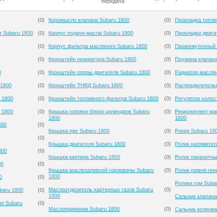
передача
(
0
)
Коромысло клапана Subaru 1800
(
0
)
Прокладка топли
м Subaru 1800
(
0
)
Корпус подачи масла Subaru 1800
(
0
)
Прокладки двига
(
0
)
Корпус фильтра масляного Subaru 1800
(
0
)
Промежуточный 
(
0
)
Кронштейн генератора Subaru 1800
(
0
)
Пружина клапана
0
(
0
)
Кронштейн опоры двигателя Subaru 1800
(
0
)
Радиатор маслян
 1800
(
0
)
Кронштейн ТНВД Subaru 1800
(
0
)
Распределительн
 1800
(
0
)
Кронштейн топливного фильтра Subaru 1800
(
0
)
Регулятор холос
 1800
(
0
)
Крышка головки блока цилиндров Subaru
(
0
)
Ремкомплект мас
1800
1800
800
(
0
)
Крышка грм Subaru 1800
(
0
)
Рокер Subaru 18
(
0
)
Крышка двигателя Subaru 1800
(
0
)
Ролик натяжител
800
(
0
)
Крышка картера Subaru 1800
(
0
)
Ролик паразитны
00
(
0
)
Крышка маслозаливной горловины Subaru
(
0
)
Ролик ремня ген
1800
0
(
0
)
Ролики грм Suba
Маслоотделитель картерных газов Subaru
(
0
)
baru 1800
(
0
)
1800
Сальник клапана
ия Subaru
(
0
)
Маслоприемник Subaru 1800
(
0
)
Сальник коленва