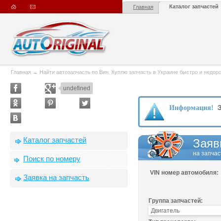
Каталог запчастей
Главная
Главная
→
Найти автозапчасть по Вин. Куплю запчасть в Украине быстро и недорого
undefined
З
Информация!
Каталог запчастей
Заяв
на запчас
Поиск по номеру
VIN номер автомобиля:
Заявка на запчасть
Группа запчастей: