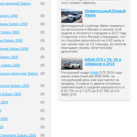
этот сегмент обречен.
ла передний Subaru
(
0
)
Удивительный Renault
Alpine
ubaru 1800
(
0
)
вала Subaru 1800
(
0
)
Долгожданный спорткар Alpine появился
на автосалоне в Монако в начале этой
 Subaru 1800
(
0
)
недели и готовится к продаже в 2017 году.
Создатели этого Renault утверждают, что
на Subaru 1800
(
0
)
он способен разогнаться на 0-62 миль в
час менее чем за 4,5 секунды, во многом
благодаря своему облегченному
емная Subaru 1800
(
0
)
двигателю.
Subaru 1800
(
0
)
Infiniti Q70 с V6, V8 и
гибридом в 2016
 Subaru 1800
(
0
)
Роскошный седан
Infiniti
Q70 2016 года -
кольцо форсунки Subaru
(
0
)
ранее известный как M35/ M45, на
сегодняшний день уже выставлен на
продажу. Стоимость девяти основных
гателя Subaru 1800
(
0
)
комплектаций в среднем варьируется от
$ 50 755 за 3,7 Q70 до $ 67 955 за 5.6
и Subaru 1800
(
0
)
AWD Q70.
 1800
(
0
)
0
(
0
)
 1800
(
0
)
00
(
0
)
 передачи Subaru 1800
(
0
)