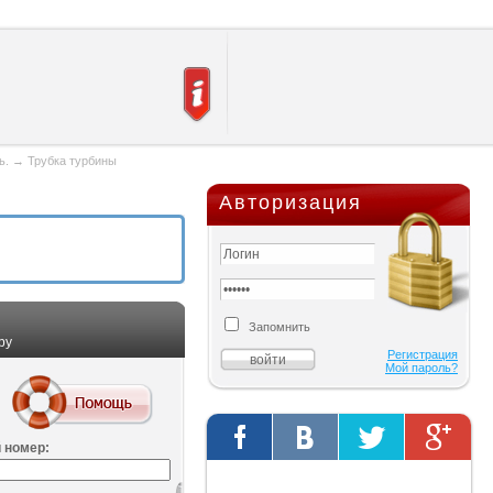
ь.
→
Трубка турбины
Авторизация
Запомнить
ру
Регистрация
Мой пароль?
 номер:
Твиты от @AutOriginalShop