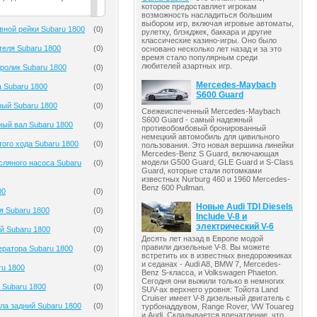
которое предоставляет игрокам
возможность насладиться большим
выбором игр, включая игровые автоматы,
вной рейки Subaru 1800
(
0
)
рулетку, блэкджек, баккара и другие
классические казино-игры. Оно было
теля Subaru 1800
(
0
)
основано несколько лет назад и за это
время стало популярным среди
любителей азартных игр.
ролик Subaru 1800
(
0
)
Mercedes-Maybach
 Subaru 1800
(
0
)
S600 Guard
ый Subaru 1800
(
0
)
Свежеиспеченный Mercedes-Maybach
S600 Guard - самый надежный
ый вал Subaru 1800
(
0
)
противобомбовый бронированный
немецкий автомобиль для цивильного
того хода Subaru 1800
(
0
)
пользования. Это новая вершина линейки
Mercedes-Benz S Guard, включающая
модели G500 Guard, GLE Guard и S-Class
ляного насоса Subaru
(
0
)
Guard, которые стали потомками
известных Nurburg 460 и 1960 Mercedes-
Benz 600 Pullman.
00
(
0
)
Новые Audi TDI Diesels
я Subaru 1800
(
0
)
Include V-8 и
электрический V-6
й Subaru 1800
(
0
)
Десять лет назад в Европе модой
правили дизельные V-8. Вы можете
ератора Subaru 1800
(
0
)
встретить их в известных внедорожниках
и седанах - Audi A8, BMW 7, Mercedes-
ru 1800
(
0
)
Benz S-класса, и Volkswagen Phaeton.
Сегодня они выжили только в немногих
 Subaru 1800
(
0
)
SUV-ах верхнего уровня: Тойота Land
Cruiser имеет V-8 дизельный двигатель с
ла задний Subaru 1800
(
0
)
турбонаддувом, Range Rover, VW Touareg
и Audi. Складывается впечатление, что