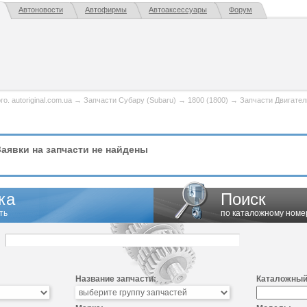
Автоновости
Автофирмы
Автоаксессуары
Форум
. autoriginal.com.ua
→
Запчасти Субару (Subaru)
→
1800 (1800)
→
Запчасти Двигател
аявки на запчасти не найдены
ка
Поиск
ть
по каталожному номе
Название запчасти:
Каталожный