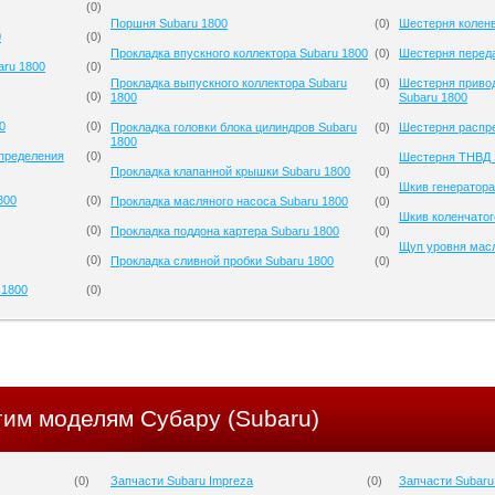
(
0
)
Поршня Subaru 1800
(
0
)
Шестерня коленв
0
(
0
)
Прокладка впускного коллектора Subaru 1800
(
0
)
Шестерня переда
aru 1800
(
0
)
Прокладка выпускного коллектора Subaru
(
0
)
Шестерня приво
(
0
)
1800
Subaru 1800
0
(
0
)
Прокладка головки блока цилиндров Subaru
(
0
)
Шестерня распре
1800
спределения
(
0
)
Шестерня ТНВД 
Прокладка клапанной крышки Subaru 1800
(
0
)
Шкив генератора
800
(
0
)
Прокладка масляного насоса Subaru 1800
(
0
)
Шкив коленчатог
(
0
)
Прокладка поддона картера Subaru 1800
(
0
)
Щуп уровня масл
(
0
)
Прокладка сливной пробки Subaru 1800
(
0
)
 1800
(
0
)
гим моделям Субару (Subaru)
(
0
)
Запчасти Subaru Impreza
(
0
)
Запчасти Subaru