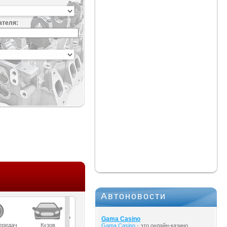
ателя:
:
Автоновости
Gama Casino
ередач
Кузов
Масла
Мост
Подвеска
Gama Casino
- это онлайн-казино,