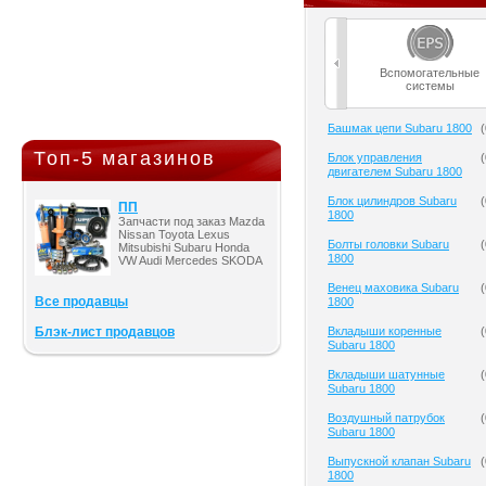
Вспомогательные
системы
Башмак цепи Subaru 1800
(
Топ-5 магазинов
Блок управления
(
двигателем Subaru 1800
Блок цилиндров Subaru
(
ПП
1800
Запчасти под заказ Mazda
Nissan Toyota Lexus
Болты головки Subaru
(
Mitsubishi Subaru Honda
1800
VW Audi Mercedes SKODA
Венец маховика Subaru
(
Все продавцы
1800
Блэк-лист продавцов
Вкладыши коренные
(
Subaru 1800
Вкладыши шатунные
(
Subaru 1800
Воздушный патрубок
(
Subaru 1800
Выпускной клапан Subaru
(
1800