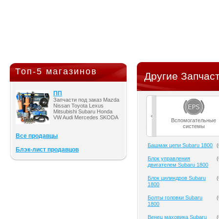
Топ-5 магазинов
Другие Запчаст
ПП
Запчасти под заказ Mazda
Nissan Toyota Lexus
Mitsubishi Subaru Honda
VW Audi Mercedes SKODA
Вспомогательные
системы
Все продавцы
Башмак цепи Subaru 1800
(
Блэк-лист продавцов
Блок управления
(
двигателем Subaru 1800
Блок цилиндров Subaru
(
1800
Болты головки Subaru
(
1800
Венец маховика Subaru
(