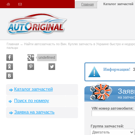
Каталог запчастей
Главная
Главная
→
Найти автозапчасть по Вин. Куплю запчасть в Украине быстро и недорого
пальцы
undefined
З
Информация!
Каталог запчастей
Заяв
на запчас
Поиск по номеру
VIN номер автомобиля:
Заявка на запчасть
Группа запчастей: