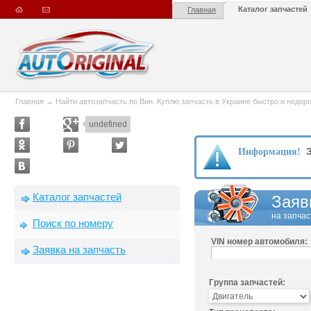
Каталог запчастей
Главная
Главная
→
Найти автозапчасть по Вин. Куплю запчасть в Украине быстро и недорого
undefined
З
Информация!
Каталог запчастей
Заяв
на запчас
Поиск по номеру
VIN номер автомобиля:
Заявка на запчасть
Группа запчастей: