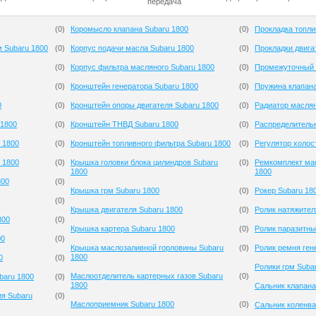
передача
(
0
)
Коромысло клапана Subaru 1800
(
0
)
Прокладка топли
м Subaru 1800
(
0
)
Корпус подачи масла Subaru 1800
(
0
)
Прокладки двига
(
0
)
Корпус фильтра масляного Subaru 1800
(
0
)
Промежуточный 
(
0
)
Кронштейн генератора Subaru 1800
(
0
)
Пружина клапана
0
(
0
)
Кронштейн опоры двигателя Subaru 1800
(
0
)
Радиатор маслян
 1800
(
0
)
Кронштейн ТНВД Subaru 1800
(
0
)
Распределительн
 1800
(
0
)
Кронштейн топливного фильтра Subaru 1800
(
0
)
Регулятор холос
 1800
(
0
)
Крышка головки блока цилиндров Subaru
(
0
)
Ремкомплект мас
1800
1800
800
(
0
)
Крышка грм Subaru 1800
(
0
)
Рокер Subaru 18
(
0
)
Крышка двигателя Subaru 1800
(
0
)
Ролик натяжител
800
(
0
)
Крышка картера Subaru 1800
(
0
)
Ролик паразитны
00
(
0
)
Крышка маслозаливной горловины Subaru
(
0
)
Ролик ремня ген
1800
0
(
0
)
Ролики грм Suba
Маслоотделитель картерных газов Subaru
(
0
)
baru 1800
(
0
)
1800
Сальник клапана
ия Subaru
(
0
)
Маслоприемник Subaru 1800
(
0
)
Сальник коленва