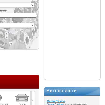
ателя:
:
Автоновости
Gama Casino
ередач
Кузов
Масла
Мост
Подвеска
Gama Casino
- это онлайн-казино,