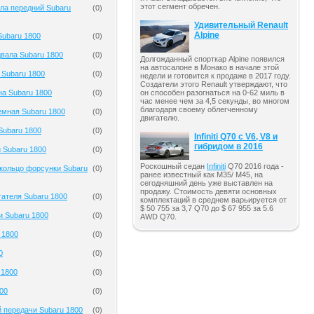
этот сегмент обречен.
ла передний Subaru
(
0
)
Удивительный Renault
Alpine
ubaru 1800
(
0
)
вала Subaru 1800
(
0
)
Долгожданный спорткар Alpine появился
на автосалоне в Монако в начале этой
 Subaru 1800
(
0
)
недели и готовится к продаже в 2017 году.
Создатели этого Renault утверждают, что
на Subaru 1800
(
0
)
он способен разогнаться на 0-62 миль в
час менее чем за 4,5 секунды, во многом
благодаря своему облегченному
емная Subaru 1800
(
0
)
двигателю.
Subaru 1800
(
0
)
Infiniti Q70 с V6, V8 и
гибридом в 2016
 Subaru 1800
(
0
)
Роскошный седан
Infiniti
Q70 2016 года -
кольцо форсунки Subaru
(
0
)
ранее известный как M35/ M45, на
сегодняшний день уже выставлен на
продажу. Стоимость девяти основных
гателя Subaru 1800
(
0
)
комплектаций в среднем варьируется от
$ 50 755 за 3,7 Q70 до $ 67 955 за 5.6
и Subaru 1800
(
0
)
AWD Q70.
 1800
(
0
)
0
(
0
)
 1800
(
0
)
00
(
0
)
 передачи Subaru 1800
(
0
)