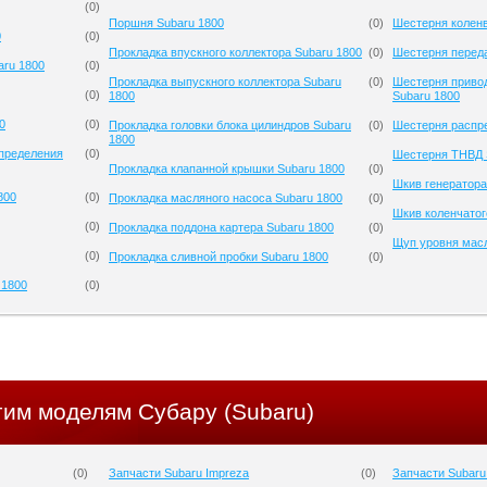
(
0
)
Поршня Subaru 1800
(
0
)
Шестерня коленв
0
(
0
)
Прокладка впускного коллектора Subaru 1800
(
0
)
Шестерня переда
aru 1800
(
0
)
Прокладка выпускного коллектора Subaru
(
0
)
Шестерня приво
(
0
)
1800
Subaru 1800
0
(
0
)
Прокладка головки блока цилиндров Subaru
(
0
)
Шестерня распре
1800
спределения
(
0
)
Шестерня ТНВД 
Прокладка клапанной крышки Subaru 1800
(
0
)
Шкив генератора
800
(
0
)
Прокладка масляного насоса Subaru 1800
(
0
)
Шкив коленчатог
(
0
)
Прокладка поддона картера Subaru 1800
(
0
)
Щуп уровня масл
(
0
)
Прокладка сливной пробки Subaru 1800
(
0
)
 1800
(
0
)
гим моделям Субару (Subaru)
(
0
)
Запчасти Subaru Impreza
(
0
)
Запчасти Subaru