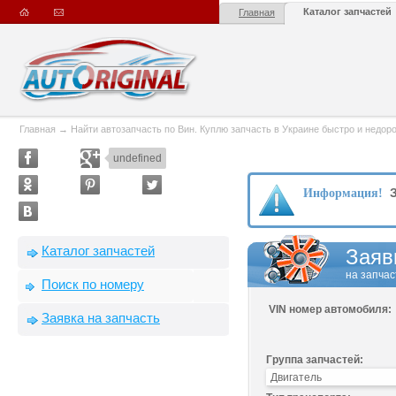
Каталог запчастей
Главная
Главная
→
Найти автозапчасть по Вин. Куплю запчасть в Украине быстро и недорого
undefined
З
Информация!
Каталог запчастей
Заяв
на запчас
Поиск по номеру
VIN номер автомобиля:
Заявка на запчасть
Группа запчастей: