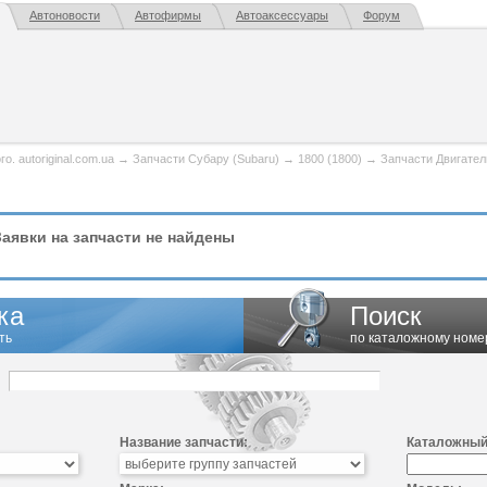
Автоновости
Автофирмы
Автоаксессуары
Форум
. autoriginal.com.ua
→
Запчасти Субару (Subaru)
→
1800 (1800)
→
Запчасти Двигател
аявки на запчасти не найдены
ка
Поиск
ть
по каталожному номе
Название запчасти:
Каталожный