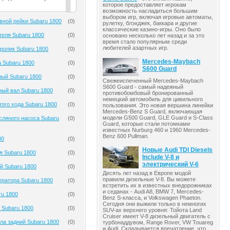
которое предоставляет игрокам
возможность насладиться большим
выбором игр, включая игровые автоматы,
вной рейки Subaru 1800
(
0
)
рулетку, блэкджек, баккара и другие
классические казино-игры. Оно было
теля Subaru 1800
(
0
)
основано несколько лет назад и за это
время стало популярным среди
любителей азартных игр.
ролик Subaru 1800
(
0
)
Mercedes-Maybach
 Subaru 1800
(
0
)
S600 Guard
ый Subaru 1800
(
0
)
Свежеиспеченный Mercedes-Maybach
S600 Guard - самый надежный
ый вал Subaru 1800
(
0
)
противобомбовый бронированный
немецкий автомобиль для цивильного
того хода Subaru 1800
(
0
)
пользования. Это новая вершина линейки
Mercedes-Benz S Guard, включающая
модели G500 Guard, GLE Guard и S-Class
ляного насоса Subaru
(
0
)
Guard, которые стали потомками
известных Nurburg 460 и 1960 Mercedes-
Benz 600 Pullman.
00
(
0
)
Новые Audi TDI Diesels
я Subaru 1800
(
0
)
Include V-8 и
электрический V-6
й Subaru 1800
(
0
)
Десять лет назад в Европе модой
правили дизельные V-8. Вы можете
ератора Subaru 1800
(
0
)
встретить их в известных внедорожниках
и седанах - Audi A8, BMW 7, Mercedes-
ru 1800
(
0
)
Benz S-класса, и Volkswagen Phaeton.
Сегодня они выжили только в немногих
 Subaru 1800
(
0
)
SUV-ах верхнего уровня: Тойота Land
Cruiser имеет V-8 дизельный двигатель с
ла задний Subaru 1800
(
0
)
турбонаддувом, Range Rover, VW Touareg
и Audi. Складывается впечатление, что