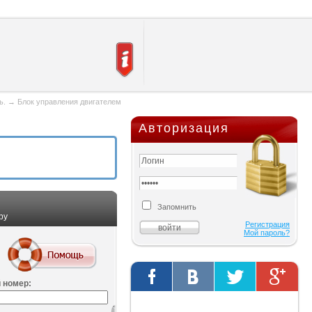
ь.
→
Блок управления двигателем
Авторизация
Запомнить
ру
Регистрация
Мой пароль?
 номер:
Твиты от @AutOriginalShop