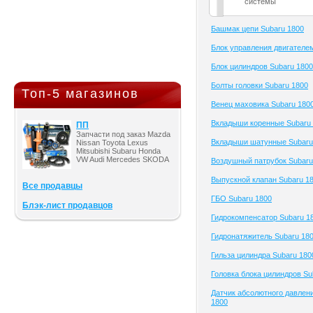
системы
Башмак цепи Subaru 1800
Блок управления двигателе
Блок цилиндров Subaru 1800
Болты головки Subaru 1800
Топ-5 магазинов
Венец маховика Subaru 180
Вкладыши коренные Subaru
ПП
Запчасти под заказ Mazda
Вкладыши шатунные Subaru
Nissan Toyota Lexus
Mitsubishi Subaru Honda
VW Audi Mercedes SKODA
Воздушный патрубок Subaru
Выпускной клапан Subaru 1
Все продавцы
ГБО Subaru 1800
Блэк-лист продавцов
Гидрокомпенсатор Subaru 1
Гидронатяжитель Subaru 18
Гильза цилиндра Subaru 180
Головка блока цилиндров Su
Датчик абсолютного давлен
1800