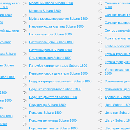
Масляный насос Subaru 1800
(
0
)
я воздуха во
(
0
)
Сальник коленва
 1800
1800
Маховик Subaru 1800
(
0
)
aru 1800
(
0
)
Сальник помпы S
Муфта газораспределения Subaru 1800
(
0
)
00
(
0
)
Сальник распред
Направляющая клапана Subaru 1800
(
0
)
ной заслонки
(
0
)
Сектор заводной
Натяжитель грм Subaru 1800
(
0
)
Толкатель клапа
го вала
(
0
)
Натяжитель цепи Subaru 1800
(
0
)
Труба маслопри
Натяжной ролик Subaru 1800
(
0
)
ала Subaru
(
0
)
Трубка турбины 
Ось коромысел Subaru 1800
(
0
)
Трубка форсунки
ти Subaru
(
0
)
Патрубок картерных газов Subaru 1800
(
0
)
Уплотнительное 
Передняя опора двигателя Subaru 1800
(
0
)
1800
ubaru 1800
(
0
)
Поддон картера ( масляный ) Subaru 1800
(
0
)
Успокоитель дви
(
0
)
Подушка карбюратора Subaru 1800
(
0
)
Успокоитель цеп
1800
(
0
)
Подушка двигателя Subaru 1800
(
0
)
Храповик Subaru
ru 1800
(
0
)
Полукольца Subaru 1800
(
0
)
Цепь Subaru 180
00
(
0
)
Поршень Subaru 1800
(
0
)
Цепь грм Subaru
aru 1800
(
0
)
Поршневые кольца Subaru 1800
(
0
)
Шатун Subaru 18
 1800
(
0
)
Поршневые пальцы Subaru 1800
(
0
)
Шестерня задней