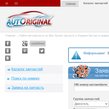
Каталог запчастей
Главная
Главная
→
Найти автозапчасть по Вин. Куплю запчасть в Украине быстро и недорого
undefined
З
Информация!
Каталог запчастей
Заяв
на запчас
Поиск по номеру
VIN номер автомобиля:
Заявка на запчасть
Группа запчастей: