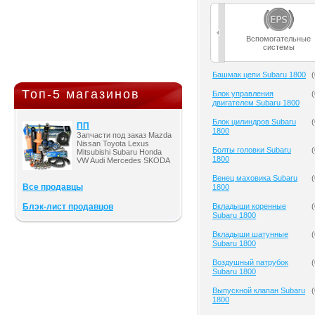
Вспомогательные
системы
Башмак цепи Subaru 1800
(
Топ-5 магазинов
Блок управления
(
двигателем Subaru 1800
Блок цилиндров Subaru
(
ПП
1800
Запчасти под заказ Mazda
Nissan Toyota Lexus
Болты головки Subaru
(
Mitsubishi Subaru Honda
1800
VW Audi Mercedes SKODA
Венец маховика Subaru
(
Все продавцы
1800
Блэк-лист продавцов
Вкладыши коренные
(
Subaru 1800
Вкладыши шатунные
(
Subaru 1800
Воздушный патрубок
(
Subaru 1800
Выпускной клапан Subaru
(
1800