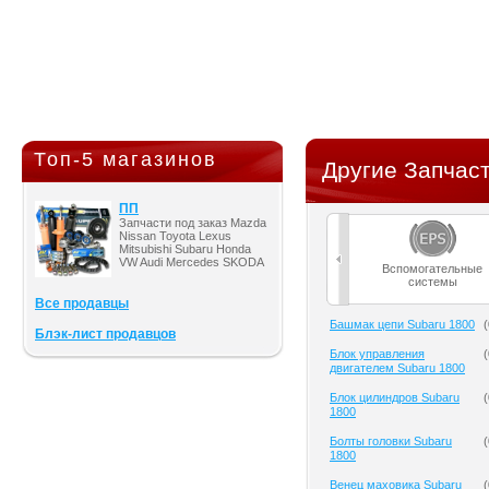
Топ-5 магазинов
Другие Запчаст
ПП
Запчасти под заказ Mazda
Nissan Toyota Lexus
Mitsubishi Subaru Honda
VW Audi Mercedes SKODA
Вспомогательные
системы
Все продавцы
Башмак цепи Subaru 1800
(
Блэк-лист продавцов
Блок управления
(
двигателем Subaru 1800
Блок цилиндров Subaru
(
1800
Болты головки Subaru
(
1800
Венец маховика Subaru
(