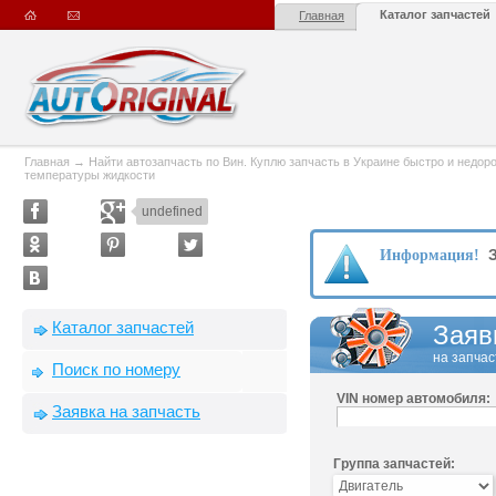
Каталог запчастей
Главная
Главная
→
Найти автозапчасть по Вин. Куплю запчасть в Украине быстро и недорого
температуры жидкости
undefined
З
Информация!
Каталог запчастей
Заяв
на запчас
Поиск по номеру
VIN номер автомобиля:
Заявка на запчасть
Группа запчастей: