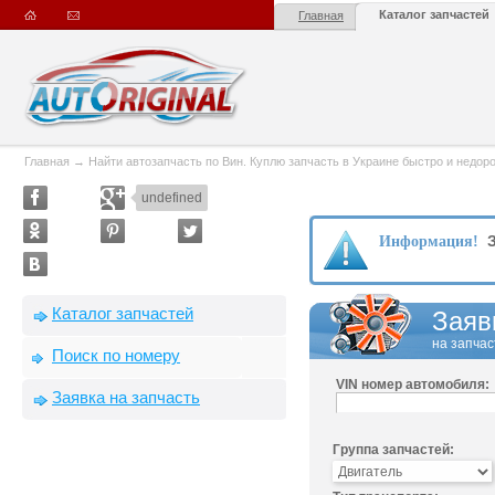
Каталог запчастей
Главная
Главная
→
Найти автозапчасть по Вин. Куплю запчасть в Украине быстро и недорого
undefined
З
Информация!
Каталог запчастей
Заяв
на запчас
Поиск по номеру
VIN номер автомобиля:
Заявка на запчасть
Группа запчастей: