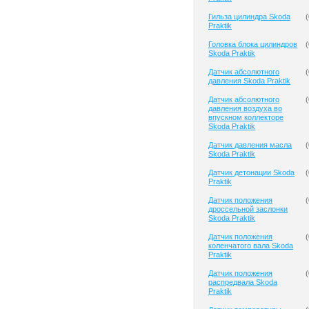
Гильза цилиндра Skoda
(
Praktik
Головка блока цилиндров
(
Skoda Praktik
Датчик абсолютного
(
давления Skoda Praktik
Датчик абсолютного
(
давления воздуха во
впускном коллекторе
Skoda Praktik
Датчик давления масла
(
Skoda Praktik
Датчик детонации Skoda
(
Praktik
Датчик положения
(
дроссельной заслонки
Skoda Praktik
Датчик положения
(
коленчатого вала Skoda
Praktik
Датчик положения
(
распредвала Skoda
Praktik