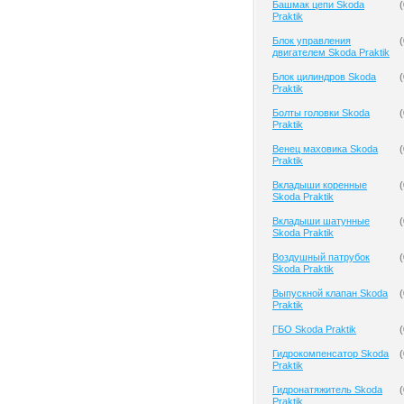
Башмак цепи Skoda
(
Praktik
Блок управления
(
двигателем Skoda Praktik
Блок цилиндров Skoda
(
Praktik
Болты головки Skoda
(
Praktik
Венец маховика Skoda
(
Praktik
Вкладыши коренные
(
Skoda Praktik
Вкладыши шатунные
(
Skoda Praktik
Воздушный патрубок
(
Skoda Praktik
Выпускной клапан Skoda
(
Praktik
ГБО Skoda Praktik
(
Гидрокомпенсатор Skoda
(
Praktik
Гидронатяжитель Skoda
(
Praktik