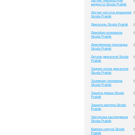
Датчик температуры
(
жидкости Skoda Praktik
Датчик частоты вращения
(
Skoda Praktik
Двигатель Skoda Praktik
(
Демпфер коленвала
(
Skoda Praktik
Демпферная прокладка
(
Skoda Praktik
Детали двигателя Skoda
(
Praktik
Задняя опора двигателя
(
Skoda Praktik
Заливная горловина
(
Skoda Praktik
Защита днища Skoda
(
Praktik
Защита картера Skoda
(
Praktik
Звездочка распредвала
(
Skoda Praktik
Камера сапуна Skoda
(
Praktik