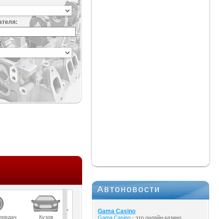
ателя:
:
Автоновости
Gama Casino
ередач
Кузов
Масла
Мост
Подвеска
Gama Casino
- это онлайн-казино,