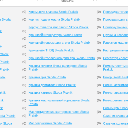
передача
(
0
)
Коромысло клапана Skoda Praktik
(
0
)
Прокладка топли
м Skoda
(
0
)
Корпус подачи масла Skoda Praktik
(
0
)
Прокладки двигат
Корпус фильтра масляного Skoda Praktik
(
0
)
Промежуточный р
ik
(
0
)
Кронштейн генератора Skoda Praktik
(
0
)
Пружина клапана
(
0
)
Кронштейн опоры двигателя Skoda Praktik
(
0
)
Радиатор маслян
ik
(
0
)
Кронштейн ТНВД Skoda Praktik
(
0
)
Распределительн
raktik
(
0
)
Кронштейн топливного фильтра Skoda Praktik
(
0
)
Регулятор холост
raktik
(
0
)
Крышка головки блока цилиндров Skoda
(
0
)
Ремкомплект ма
raktik
(
0
)
Praktik
Praktik
ktik
(
0
)
Крышка грм Skoda Praktik
(
0
)
Рокер Skoda Prak
(
0
)
Крышка двигателя Skoda Praktik
(
0
)
Ролик натяжителя
ktik
(
0
)
Крышка картера Skoda Praktik
(
0
)
Ролик паразитны
tik
(
0
)
Крышка маслозаливной горловины Skoda
(
0
)
Ролик ремня ген
Praktik
ik
(
0
)
Ролики грм Skoda
Маслоотделитель картерных газов Skoda
(
0
)
Praktik
da Praktik
(
0
)
Сальник клапана
Маслоприемник Skoda Praktik
(
0
)
ия Skoda
(
0
)
Сальник коленва