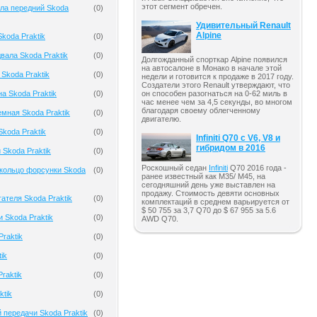
этот сегмент обречен.
ла передний Skoda
(
0
)
Удивительный Renault
Alpine
koda Praktik
(
0
)
вала Skoda Praktik
(
0
)
Долгожданный спорткар Alpine появился
на автосалоне в Монако в начале этой
Skoda Praktik
(
0
)
недели и готовится к продаже в 2017 году.
Создатели этого Renault утверждают, что
а Skoda Praktik
(
0
)
он способен разогнаться на 0-62 миль в
час менее чем за 4,5 секунды, во многом
благодаря своему облегченному
мная Skoda Praktik
(
0
)
двигателю.
koda Praktik
(
0
)
Infiniti Q70 с V6, V8 и
гибридом в 2016
 Skoda Praktik
(
0
)
Роскошный седан
Infiniti
Q70 2016 года -
кольцо форсунки Skoda
(
0
)
ранее известный как M35/ M45, на
сегодняшний день уже выставлен на
продажу. Стоимость девяти основных
ателя Skoda Praktik
(
0
)
комплектаций в среднем варьируется от
$ 50 755 за 3,7 Q70 до $ 67 955 за 5.6
 Skoda Praktik
(
0
)
AWD Q70.
raktik
(
0
)
ik
(
0
)
raktik
(
0
)
ktik
(
0
)
 передачи Skoda Praktik
(
0
)