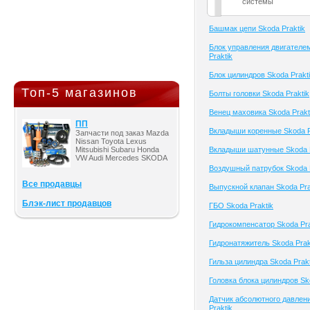
системы
Башмак цепи Skoda Praktik
Блок управления двигателе
Praktik
Блок цилиндров Skoda Prakt
Топ-5 магазинов
Болты головки Skoda Praktik
Венец маховика Skoda Prakt
ПП
Вкладыши коренные Skoda P
Запчасти под заказ Mazda
Nissan Toyota Lexus
Mitsubishi Subaru Honda
Вкладыши шатунные Skoda P
VW Audi Mercedes SKODA
Воздушный патрубок Skoda P
Все продавцы
Выпускной клапан Skoda Pra
Блэк-лист продавцов
ГБО Skoda Praktik
Гидрокомпенсатор Skoda Pra
Гидронатяжитель Skoda Prak
Гильза цилиндра Skoda Prakt
Головка блока цилиндров Sko
Датчик абсолютного давлен
Praktik