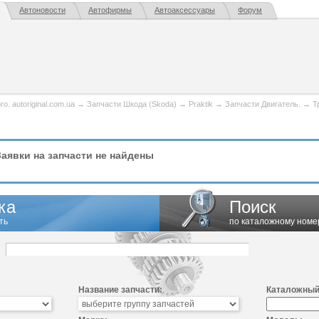
Автоновости
Автофирмы
Автоаксессуары
Форум
. autoriginal.com.ua
→
Запчасти Шкода (Skoda)
→
Praktik
→
Запчасти Двигатель.
→
Т
аявки на запчасти не найдены
ка
Поиск
ть
по каталожному номе
Название запчасти:
Каталожный