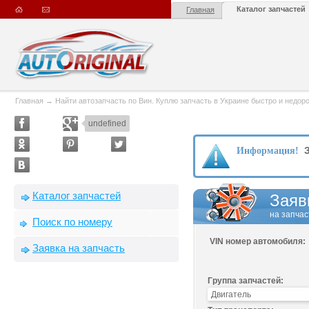
Каталог запчастей
Главная
Главная
→
Найти автозапчасть по Вин. Куплю запчасть в Украине быстро и недорого
undefined
З
Информация!
Каталог запчастей
Заяв
на запчас
Поиск по номеру
VIN номер автомобиля:
Заявка на запчасть
Группа запчастей: