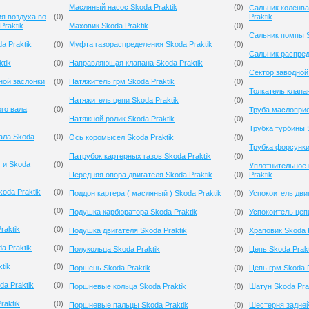
Масляный насос Skoda Praktik
(
0
)
Сальник коленва
я воздуха во
(
0
)
Praktik
Praktik
Маховик Skoda Praktik
(
0
)
Сальник помпы S
a Praktik
(
0
)
Муфта газораспределения Skoda Praktik
(
0
)
Сальник распред
tik
(
0
)
Направляющая клапана Skoda Praktik
(
0
)
Сектор заводной 
ной заслонки
(
0
)
Натяжитель грм Skoda Praktik
(
0
)
Толкатель клапан
Натяжитель цепи Skoda Praktik
(
0
)
го вала
(
0
)
Труба маслоприе
Натяжной ролик Skoda Praktik
(
0
)
Трубка турбины S
ала Skoda
(
0
)
Ось коромысел Skoda Praktik
(
0
)
Трубка форсунки
Патрубок картерных газов Skoda Praktik
(
0
)
ти Skoda
(
0
)
Уплотнительное 
Передняя опора двигателя Skoda Praktik
(
0
)
Praktik
oda Praktik
(
0
)
Поддон картера ( масляный ) Skoda Praktik
(
0
)
Успокоитель двиг
(
0
)
Подушка карбюратора Skoda Praktik
(
0
)
Успокоитель цепи
raktik
(
0
)
Подушка двигателя Skoda Praktik
(
0
)
Храповик Skoda P
a Praktik
(
0
)
Полукольца Skoda Praktik
(
0
)
Цепь Skoda Prakt
tik
(
0
)
Поршень Skoda Praktik
(
0
)
Цепь грм Skoda P
da Praktik
(
0
)
Поршневые кольца Skoda Praktik
(
0
)
Шатун Skoda Pra
raktik
(
0
)
Поршневые пальцы Skoda Praktik
(
0
)
Шестерня задней