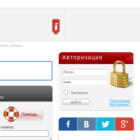
рубка турбины
Авторизация
Запомнить
ру
Регистрация
Мой пароль?
 номер:
Твиты от @AutOriginalShop