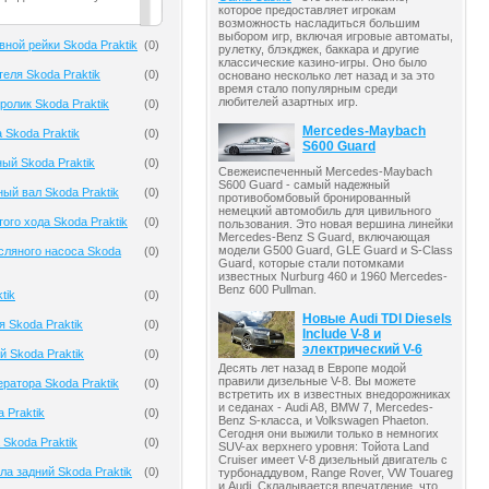
которое предоставляет игрокам
возможность насладиться большим
выбором игр, включая игровые автоматы,
вной рейки Skoda Praktik
(
0
)
рулетку, блэкджек, баккара и другие
классические казино-игры. Оно было
еля Skoda Praktik
(
0
)
основано несколько лет назад и за это
время стало популярным среди
любителей азартных игр.
олик Skoda Praktik
(
0
)
Mercedes-Maybach
 Skoda Praktik
(
0
)
S600 Guard
ый Skoda Praktik
(
0
)
Свежеиспеченный Mercedes-Maybach
S600 Guard - самый надежный
ый вал Skoda Praktik
(
0
)
противобомбовый бронированный
немецкий автомобиль для цивильного
ого хода Skoda Praktik
(
0
)
пользования. Это новая вершина линейки
Mercedes-Benz S Guard, включающая
модели G500 Guard, GLE Guard и S-Class
сляного насоса Skoda
(
0
)
Guard, которые стали потомками
известных Nurburg 460 и 1960 Mercedes-
Benz 600 Pullman.
tik
(
0
)
Новые Audi TDI Diesels
 Skoda Praktik
(
0
)
Include V-8 и
электрический V-6
й Skoda Praktik
(
0
)
Десять лет назад в Европе модой
правили дизельные V-8. Вы можете
ератора Skoda Praktik
(
0
)
встретить их в известных внедорожниках
и седанах - Audi A8, BMW 7, Mercedes-
 Praktik
(
0
)
Benz S-класса, и Volkswagen Phaeton.
Сегодня они выжили только в немногих
 Skoda Praktik
(
0
)
SUV-ах верхнего уровня: Тойота Land
Cruiser имеет V-8 дизельный двигатель с
ла задний Skoda Praktik
(
0
)
турбонаддувом, Range Rover, VW Touareg
и Audi. Складывается впечатление, что