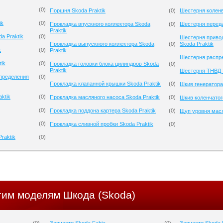
(
0
)
Поршня Skoda Praktik
(
0
)
Шестерня коленв
ik
(
0
)
Прокладка впускного коллектора Skoda
(
0
)
Шестерня переда
Praktik
a Praktik
(
0
)
Шестерня приво
Прокладка выпускного коллектора Skoda
(
0
)
Skoda Praktik
k
(
0
)
Praktik
Шестерня распре
tik
(
0
)
Прокладка головки блока цилиндров Skoda
(
0
)
Praktik
Шестерня ТНВД S
спределения
(
0
)
Прокладка клапанной крышки Skoda Praktik
(
0
)
Шкив генератора
ktik
(
0
)
Прокладка масляного насоса Skoda Praktik
(
0
)
Шкив коленчатого
(
0
)
Прокладка поддона картера Skoda Praktik
(
0
)
Щуп уровня масл
(
0
)
Прокладка сливной пробки Skoda Praktik
(
0
)
raktik
(
0
)
гим моделям Шкода (Skoda)