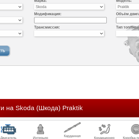
Марка:
Модель:
Модификация:
Объём двиг
Трансмиссия:
Тип топлива
и на Skoda (Шкода) Praktik
Карданная
Двигатель
Интерьер
Кондиционер
Коробка п