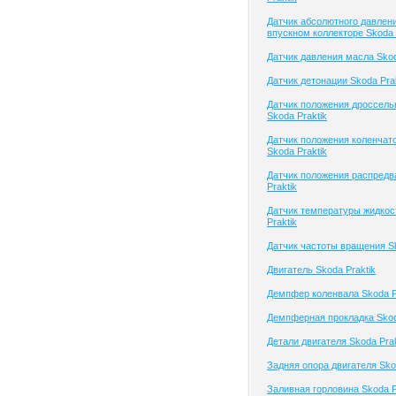
Датчик абсолютного давлени
впускном коллекторе Skoda 
Датчик давления масла Skod
Датчик детонации Skoda Prak
Датчик положения дроссель
Skoda Praktik
Датчик положения коленчато
Skoda Praktik
Датчик положения распредв
Praktik
Датчик температуры жидкос
Praktik
Датчик частоты вращения Sk
Двигатель Skoda Praktik
Демпфер коленвала Skoda P
Демпферная прокладка Skod
Детали двигателя Skoda Prak
Задняя опора двигателя Sko
Заливная горловина Skoda P