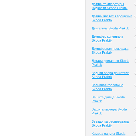
Датчик температуры
(
жидкости Skoda Praktik
Датчик частоты вращения
(
Skoda Praktik
Двигатель Skoda Praktik
(
Демпфер коленвала
(
Skoda Praktik
Демпферная прокладка
(
Skoda Praktik
Детали двигателя Skoda
(
Praktik
Задняя опора двигателя
(
Skoda Praktik
Заливная горловина
(
Skoda Praktik
Защита днища Skoda
(
Praktik
Защита картера Skoda
(
Praktik
Звездочка распредвала
(
Skoda Praktik
Камера сапуна Skoda
(