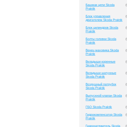
Башмак цепи Skoda
(
Praktik
Блок управления
(
двигателем Skoda Praktik
Блок цилиндров Skoda
(
Praktik
Болты головки Skoda
(
Praktik
Венец маховика Skoda
(
Praktik
Вкладыши коренные
(
Skoda Praktik
Вкладыши шатунные
(
Skoda Praktik
Воздушный патрубок
(
Skoda Praktik
Выпускной клапан Skoda
(
Praktik
ГБО Skoda Praktik
(
Гидрокомпенсатор Skoda
(
Praktik
Гидронатяжитель Skoda
(