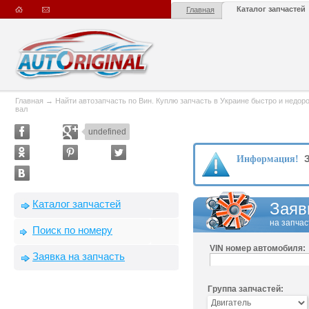
Каталог запчастей
Главная
Главная
→
Найти автозапчасть по Вин. Куплю запчасть в Украине быстро и недорого
вал
undefined
З
Информация!
Каталог запчастей
Заяв
на запчас
Поиск по номеру
VIN номер автомобиля:
Заявка на запчасть
Группа запчастей: