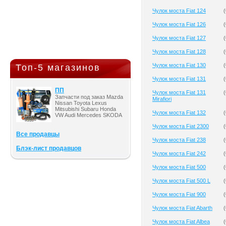
Чулок моста Fiat 124
(
Чулок моста Fiat 126
(
Чулок моста Fiat 127
(
Чулок моста Fiat 128
(
Чулок моста Fiat 130
(
Топ-5 магазинов
Чулок моста Fiat 131
(
ПП
Чулок моста Fiat 131
(
Запчасти под заказ Mazda
Mirafiori
Nissan Toyota Lexus
Mitsubishi Subaru Honda
Чулок моста Fiat 132
(
VW Audi Mercedes SKODA
Чулок моста Fiat 2300
(
Все продавцы
Чулок моста Fiat 238
(
Блэк-лист продавцов
Чулок моста Fiat 242
(
Чулок моста Fiat 500
(
Чулок моста Fiat 500 L
(
Чулок моста Fiat 900
(
Чулок моста Fiat Abarth
(
Чулок моста Fiat Albea
(