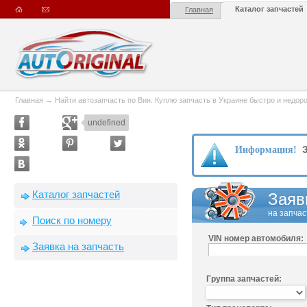
Каталог запчастей
Главная
Главная
→
Найти автозапчасть по Вин. Куплю запчасть в Украине быстро и недорого
undefined
З
Информация!
Каталог запчастей
Заяв
на запчас
Поиск по номеру
VIN номер автомобиля:
Заявка на запчасть
Группа запчастей: