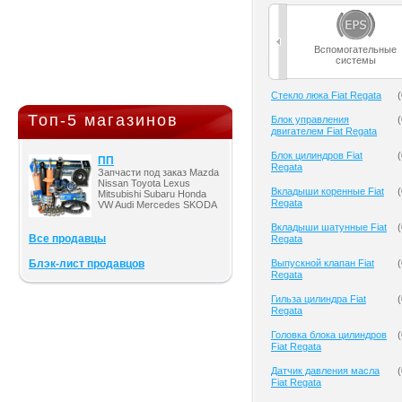
Вспомогательные
системы
Cтекло люка Fiat Regata
(
Топ-5 магазинов
Блок управления
(
двигателем Fiat Regata
Блок цилиндров Fiat
(
ПП
Regata
Запчасти под заказ Mazda
Nissan Toyota Lexus
Вкладыши коренные Fiat
(
Mitsubishi Subaru Honda
Regata
VW Audi Mercedes SKODA
Вкладыши шатунные Fiat
(
Все продавцы
Regata
Блэк-лист продавцов
Выпускной клапан Fiat
(
Regata
Гильза цилиндра Fiat
(
Regata
Головка блока цилиндров
(
Fiat Regata
Датчик давления масла
(
Fiat Regata