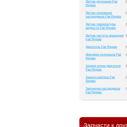
Датчик детонации Fiat
(
Regata
Датчик положения
(
распредвала Fiat Regata
Датчик температуры
(
жидкости Fiat Regata
Датчик частоты вращения
(
Fiat Regata
Двигатель Fiat Regata
(
Демпфер коленвала Fiat
(
Regata
Задняя опора двигателя
(
Fiat Regata
Защита картера Fiat
(
Regata
Звездочка распредвала
(
Fiat Regata
Запчасти к дру