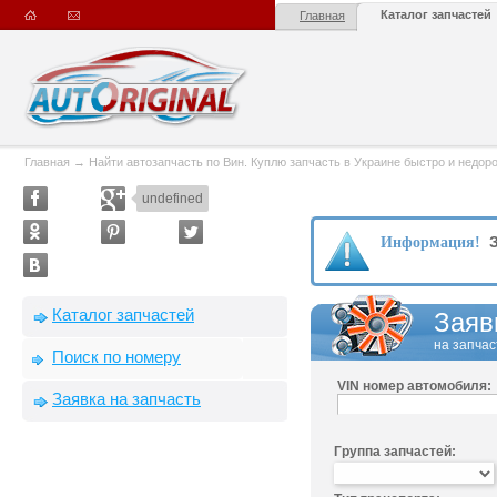
Каталог запчастей
Главная
Главная
→
Найти автозапчасть по Вин. Куплю запчасть в Украине быстро и недорого
undefined
З
Информация!
Каталог запчастей
Заяв
на запчас
Поиск по номеру
VIN номер автомобиля:
Заявка на запчасть
Группа запчастей: