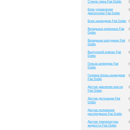
Cтекло люка Fiat Doblo
(
Блок управления
(
двигателем Fiat Doblo
Блок цилиндров Fiat Doblo
(
Вкладыши коренные Fiat
(
Doblo
Вкладыши шатунные Fiat
(
Doblo
Выпускной клапан Fiat
(
Doblo
Гильза цилиндра Fiat
(
Doblo
Головка блока цилиндров
(
Fiat Doblo
Датчик давления масла
(
Fiat Doblo
Датчик детонации Fiat
(
Doblo
Датчик положения
(
распредвала Fiat Doblo
Датчик температуры
(
жидкости Fiat Doblo