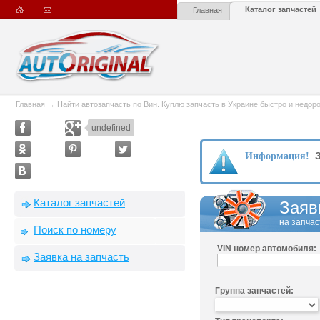
Каталог запчастей
Главная
Главная
→
Найти автозапчасть по Вин. Куплю запчасть в Украине быстро и недорого
undefined
З
Информация!
Каталог запчастей
Заяв
на запчас
Поиск по номеру
VIN номер автомобиля:
Заявка на запчасть
Группа запчастей: