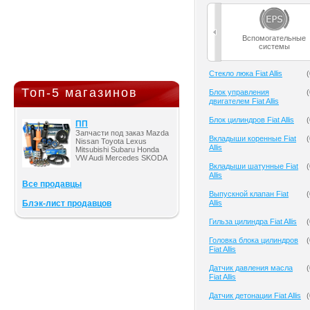
Вспомогательные
системы
Cтекло люка Fiat Allis
(
Топ-5 магазинов
Блок управления
(
двигателем Fiat Allis
Блок цилиндров Fiat Allis
(
ПП
Запчасти под заказ Mazda
Вкладыши коренные Fiat
(
Nissan Toyota Lexus
Allis
Mitsubishi Subaru Honda
VW Audi Mercedes SKODA
Вкладыши шатунные Fiat
(
Allis
Все продавцы
Выпускной клапан Fiat
(
Блэк-лист продавцов
Allis
Гильза цилиндра Fiat Allis
(
Головка блока цилиндров
(
Fiat Allis
Датчик давления масла
(
Fiat Allis
Датчик детонации Fiat Allis
(