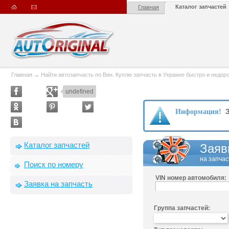
Каталог запчастей
Главная
Главная
→
Найти автозапчасть по Вин. Куплю запчасть в Украине быстро и недорого
undefined
З
Информация!
Каталог запчастей
Заяв
на запчас
Поиск по номеру
VIN номер автомобиля:
Заявка на запчасть
Группа запчастей: