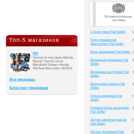
Вспомогательные
системы
Cтекло люка Fiat Sedici
(
Топ-5 магазинов
Блок управления
(
двигателем Fiat Sedici
Блок цилиндров Fiat Sedici
(
ПП
Запчасти под заказ Mazda
Вкладыши коренные Fiat
(
Nissan Toyota Lexus
Sedici
Mitsubishi Subaru Honda
VW Audi Mercedes SKODA
Вкладыши шатунные Fiat
(
Sedici
Все продавцы
Выпускной клапан Fiat
(
Блэк-лист продавцов
Sedici
Гильза цилиндра Fiat
(
Sedici
Головка блока цилиндров
(
Fiat Sedici
Датчик давления масла
(
Fiat Sedici
Датчик детонации Fiat
(