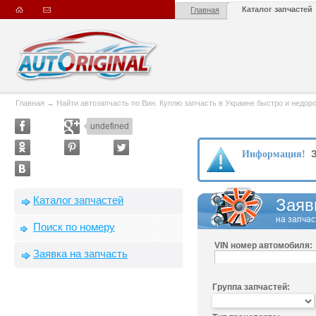
Каталог запчастей
Главная
Главная
→
Найти автозапчасть по Вин. Куплю запчасть в Украине быстро и недорого
undefined
З
Информация!
Каталог запчастей
Заяв
на запчас
Поиск по номеру
VIN номер автомобиля:
Заявка на запчасть
Группа запчастей: