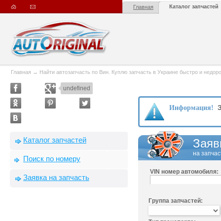
Каталог запчастей
Главная
Главная
→
Найти автозапчасть по Вин. Куплю запчасть в Украине быстро и недорого
undefined
З
Информация!
Каталог запчастей
Заяв
на запчас
Поиск по номеру
VIN номер автомобиля:
Заявка на запчасть
Группа запчастей: