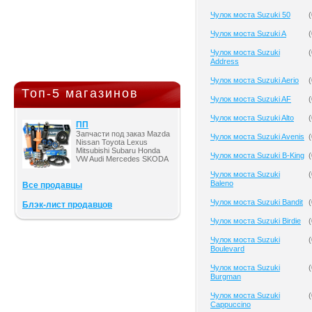
Чулок моста Suzuki 50
(
Чулок моста Suzuki A
(
Чулок моста Suzuki
(
Address
Чулок моста Suzuki Aerio
(
Топ-5 магазинов
Чулок моста Suzuki AF
(
Чулок моста Suzuki Alto
(
ПП
Запчасти под заказ Mazda
Чулок моста Suzuki Avenis
(
Nissan Toyota Lexus
Mitsubishi Subaru Honda
Чулок моста Suzuki B-King
(
VW Audi Mercedes SKODA
Чулок моста Suzuki
(
Baleno
Все продавцы
Чулок моста Suzuki Bandit
(
Блэк-лист продавцов
Чулок моста Suzuki Birdie
(
Чулок моста Suzuki
(
Boulevard
Чулок моста Suzuki
(
Burgman
Чулок моста Suzuki
(
Cappuccino