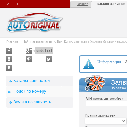
Каталог запчастей
Главная
Главная
→
Найти автозапчасть по Вин. Куплю запчасть в Украине быстро и недорого
undefined
З
Информация!
Каталог запчастей
Заяв
на запчас
Поиск по номеру
VIN номер автомобиля:
Заявка на запчасть
Группа запчастей: