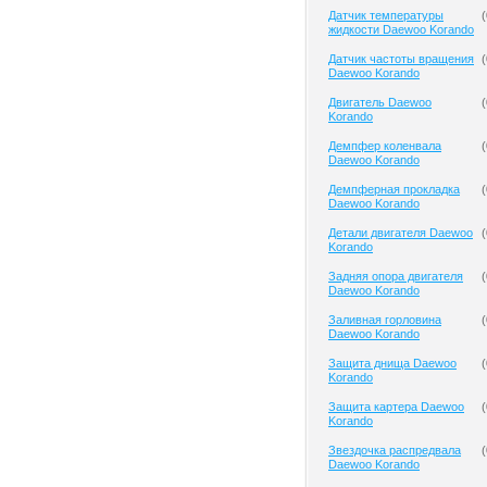
Датчик температуры
(
жидкости Daewoo Korando
Датчик частоты вращения
(
Daewoo Korando
Двигатель Daewoo
(
Korando
Демпфер коленвала
(
Daewoo Korando
Демпферная прокладка
(
Daewoo Korando
Детали двигателя Daewoo
(
Korando
Задняя опора двигателя
(
Daewoo Korando
Заливная горловина
(
Daewoo Korando
Защита днища Daewoo
(
Korando
Защита картера Daewoo
(
Korando
Звездочка распредвала
(
Daewoo Korando