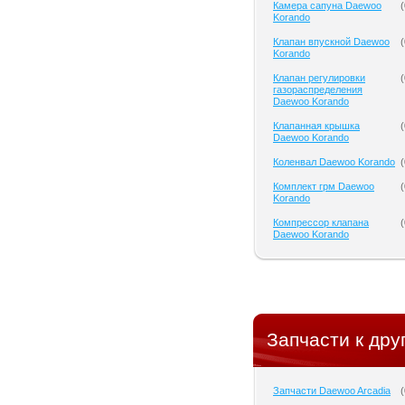
Камера сапуна Daewoo
(
Korando
Клапан впускной Daewoo
(
Korando
Клапан регулировки
(
газораспределения
Daewoo Korando
Клапанная крышка
(
Daewoo Korando
Коленвал Daewoo Korando
(
Комплект грм Daewoo
(
Korando
Компрессор клапана
(
Daewoo Korando
Запчасти к дру
Запчасти Daewoo Arcadia
(