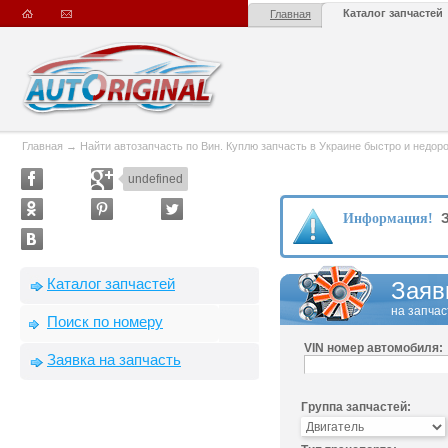
Каталог запчастей
Главная
Главная
→
Найти автозапчасть по Вин. Куплю запчасть в Украине быстро и недорого
undefined
З
Информация!
Каталог запчастей
Заяв
на запчас
Поиск по номеру
VIN номер автомобиля:
Заявка на запчасть
Группа запчастей: