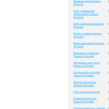
Башмак цепи Daewoo
(
Korando
Блок управления
(
двигателем Daewoo
Korando
Блок цилиндров Daewoo
(
Korando
Болты головки Daewoo
(
Korando
Венец маховика Daewoo
(
Korando
Вкладыши коренные
(
Daewoo Korando
Вкладыши шатунные
(
Daewoo Korando
Воздушный патрубок
(
Daewoo Korando
Выпускной клапан
(
Daewoo Korando
ГБО Daewoo Korando
(
Гидрокомпенсатор
(
Daewoo Korando
Гидронатяжитель Daewoo
(