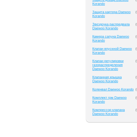
Korando
Защита картера Daewoo
(
Korando
Звездочка распредвала
(
Daewoo Korando
Камера сапуна Daewoo
(
Korando
Клапан впускной Daewoo
(
Korando
Клапан регулировки
(
газораспределения
Daewoo Korando
Клапанная крышка
(
Daewoo Korando
Коленвал Daewoo Korando
(
Комплект грм Daewoo
(
Korando
Компрессор клапана
(
Daewoo Korando