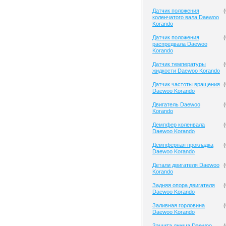
Датчик положения
(
коленчатого вала Daewoo
Korando
Датчик положения
(
распредвала Daewoo
Korando
Датчик температуры
(
жидкости Daewoo Korando
Датчик частоты вращения
(
Daewoo Korando
Двигатель Daewoo
(
Korando
Демпфер коленвала
(
Daewoo Korando
Демпферная прокладка
(
Daewoo Korando
Детали двигателя Daewoo
(
Korando
Задняя опора двигателя
(
Daewoo Korando
Заливная горловина
(
Daewoo Korando
Защита днища Daewoo
(