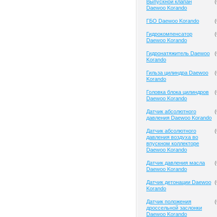
Выпускной клапан
(
Daewoo Korando
ГБО Daewoo Korando
(
Гидрокомпенсатор
(
Daewoo Korando
Гидронатяжитель Daewoo
(
Korando
Гильза цилиндра Daewoo
(
Korando
Головка блока цилиндров
(
Daewoo Korando
Датчик абсолютного
(
давления Daewoo Korando
Датчик абсолютного
(
давления воздуха во
впускном коллекторе
Daewoo Korando
Датчик давления масла
(
Daewoo Korando
Датчик детонации Daewoo
(
Korando
Датчик положения
(
дроссельной заслонки
Daewoo Korando