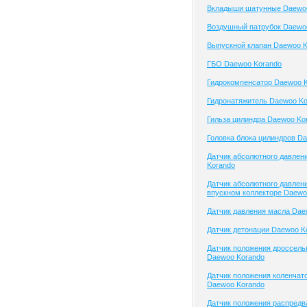
Вкладыши шатунные Daewo
Воздушный патрубок Daewo
Выпускной клапан Daewoo K
ГБО Daewoo Korando
Гидрокомпенсатор Daewoo 
Гидронатяжитель Daewoo Ko
Гильза цилиндра Daewoo Ko
Головка блока цилиндров D
Датчик абсолютного давлен
Korando
Датчик абсолютного давлени
впускном коллекторе Daewo
Датчик давления масла Dae
Датчик детонации Daewoo K
Датчик положения дроссель
Daewoo Korando
Датчик положения коленчато
Daewoo Korando
Датчик положения распред