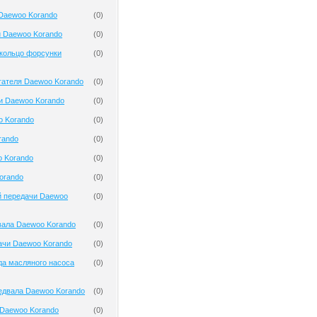
Daewoo Korando
(
0
)
и Daewoo Korando
(
0
)
кольцо форсунки
(
0
)
гателя Daewoo Korando
(
0
)
и Daewoo Korando
(
0
)
o Korando
(
0
)
rando
(
0
)
o Korando
(
0
)
orando
(
0
)
й передачи Daewoo
(
0
)
вала Daewoo Korando
(
0
)
ачи Daewoo Korando
(
0
)
да масляного насоса
(
0
)
едвала Daewoo Korando
(
0
)
Daewoo Korando
(
0
)