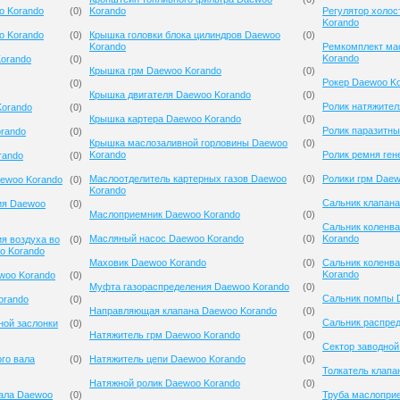
o Korando
(
0
)
Korando
Регулятор холос
Korando
o Korando
(
0
)
Крышка головки блока цилиндров Daewoo
(
0
)
Korando
Ремкомплект ма
Korando
orando
(
0
)
Крышка грм Daewoo Korando
(
0
)
Рокер Daewoo K
(
0
)
Крышка двигателя Daewoo Korando
(
0
)
Ролик натяжител
Korando
(
0
)
Крышка картера Daewoo Korando
(
0
)
Ролик паразитн
rando
(
0
)
Крышка маслозаливной горловины Daewoo
(
0
)
Korando
Ролик ремня ген
rando
(
0
)
Маслоотделитель картерных газов Daewoo
(
0
)
Ролики грм Daew
aewoo Korando
(
0
)
Korando
Сальник клапана
ия Daewoo
(
0
)
Маслоприемник Daewoo Korando
(
0
)
Сальник коленв
Масляный насос Daewoo Korando
(
0
)
Korando
я воздуха во
(
0
)
o Korando
Маховик Daewoo Korando
(
0
)
Сальник коленв
Korando
woo Korando
(
0
)
Муфта газораспределения Daewoo Korando
(
0
)
Сальник помпы 
orando
(
0
)
Направляющая клапана Daewoo Korando
(
0
)
Сальник распре
ной заслонки
(
0
)
Натяжитель грм Daewoo Korando
(
0
)
Сектор заводной
го вала
(
0
)
Натяжитель цепи Daewoo Korando
(
0
)
Толкатель клапа
Натяжной ролик Daewoo Korando
(
0
)
вала Daewoo
(
0
)
Труба маслопри