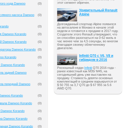
этот сегмент обречен.
того хода Daewoo
(
0
)
Удивительный Renault
Alpine
сляного насоса Daewoo
(
0
)
Долгожданный спорткар Alpine появился
orando
(
0
)
на автосалоне в Монако в начале этой
недели и готовится к продаже в 2017 году.
я Daewoo Korando
(
0
)
Создатели этого Renault утверждают, что
он способен разогнаться на 0-62 миль в
час менее чем за 4,5 секунды, во многом
ый Daewoo Korando
(
0
)
благодаря своему облегченному
двигателю.
ератора Daewoo Korando
(
0
)
Infiniti Q70 с V6, V8 и
oo Korando
(
0
)
гибридом в 2016
 Daewoo Korando
(
0
)
Роскошный седан
Infiniti
Q70 2016 года -
ранее известный как M35/ M45, на
ала задний Daewoo
(
0
)
сегодняшний день уже выставлен на
продажу. Стоимость девяти основных
комплектаций в среднем варьируется от
ала передний Daewoo
(
0
)
$ 50 755 за 3,7 Q70 до $ 67 955 за 5.6
AWD Q70.
Daewoo Korando
(
0
)
двала Daewoo Korando
(
0
)
 Daewoo Korando
(
0
)
на Daewoo Korando
(
0
)
емная Daewoo Korando
(
0
)