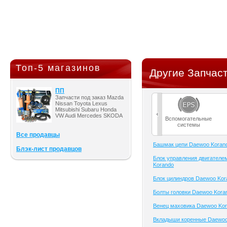
Топ-5 магазинов
Другие Запчаст
ПП
Запчасти под заказ Mazda
Nissan Toyota Lexus
Mitsubishi Subaru Honda
VW Audi Mercedes SKODA
Вспомогательные
системы
Все продавцы
Башмак цепи Daewoo Koran
Блэк-лист продавцов
Блок управления двигателе
Korando
Блок цилиндров Daewoo Kor
Болты головки Daewoo Kora
Венец маховика Daewoo Ko
Вкладыши коренные Daewoo