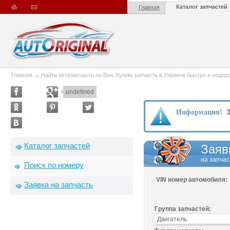
Каталог запчастей
Главная
Главная
→
Найти автозапчасть по Вин. Куплю запчасть в Украине быстро и недорого
undefined
З
Информация!
Каталог запчастей
Заяв
на запчас
Поиск по номеру
VIN номер автомобиля:
Заявка на запчасть
Группа запчастей: