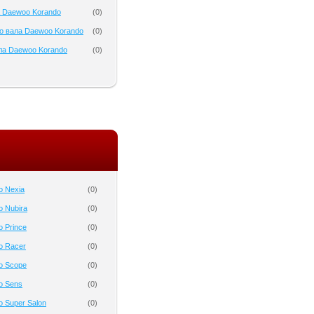
 Daewoo Korando
(
0
)
о вала Daewoo Korando
(
0
)
ла Daewoo Korando
(
0
)
o Nexia
(
0
)
 Nubira
(
0
)
 Prince
(
0
)
o Racer
(
0
)
o Scope
(
0
)
o Sens
(
0
)
 Super Salon
(
0
)