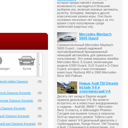
которое предоставляет игрокам
возможность насладиться большим
выбором игр, включая игровые автоматы,
рулетку, блэкджек, баккара и другие
классические казино-игры. Оно было
основано несколько лет назад и за это
время стало популярным среди
любителей азартных игр.
Mercedes-Maybach
S600 Guard
Свежеиспеченный Mercedes-Maybach
S600 Guard - самый надежный
противобомбовый бронированный
немецкий автомобиль для цивильного
пользования. Это новая вершина линейки
Mercedes-Benz S Guard, включающая
модели G500 Guard, GLE Guard и S-Class
ередач
Кузов
Масла
Мост
Подвеска
Guard, которые стали потомками
известных Nurburg 460 и 1960 Mercedes-
Benz 600 Pullman.
вной рейки Daewoo
(
0
)
Новые Audi TDI Diesels
Include V-8 и
электрический V-6
теля Daewoo Korando
(
0
)
Десять лет назад в Европе модой
правили дизельные V-8. Вы можете
ролик Daewoo Korando
(
0
)
встретить их в известных внедорожниках
и седанах - Audi A8, BMW 7, Mercedes-
а Daewoo Korando
(
0
)
Benz S-класса, и Volkswagen Phaeton.
Сегодня они выжили только в немногих
ный Daewoo Korando
(
0
)
SUV-ах верхнего уровня: Тойота Land
Cruiser имеет V-8 дизельный двигатель с
турбонаддувом, Range Rover, VW Touareg
ный вал Daewoo Korando
(
0
)
и Audi. Складывается впечатление, что