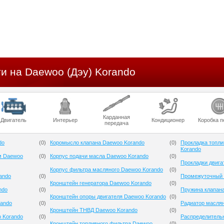
и на Daewoo (Дэу) Korando
Карданная
Двигатель
Интерьер
Кондиционер
Коробка п
передача
do
(
0
)
Коромысло клапана Daewoo Korando
(
0
)
Прокладка топли
Korando
м Daewoo
(
0
)
Корпус подачи масла Daewoo Korando
(
0
)
Прокладки двига
Корпус фильтра масляного Daewoo Korando
(
0
)
ando
(
0
)
Промежуточный 
Кронштейн генератора Daewoo Korando
(
0
)
ndo
(
0
)
Пружина клапан
Кронштейн опоры двигателя Daewoo Korando
(
0
)
rando
(
0
)
Радиатор масля
Кронштейн ТНВД Daewoo Korando
(
0
)
 Korando
(
0
)
Распределитель
Кронштейн топливного фильтра Daewoo
(
0
)