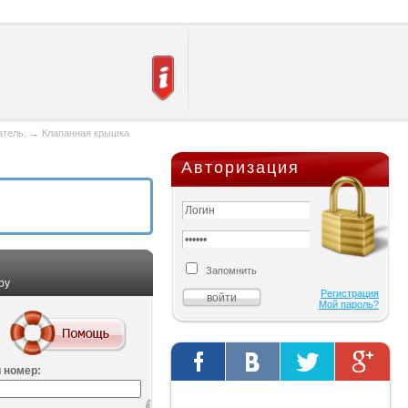
атель.
→
Клапанная крышка
Авторизация
Запомнить
ру
Регистрация
Мой пароль?
 номер:
Твиты от @AutOriginalShop