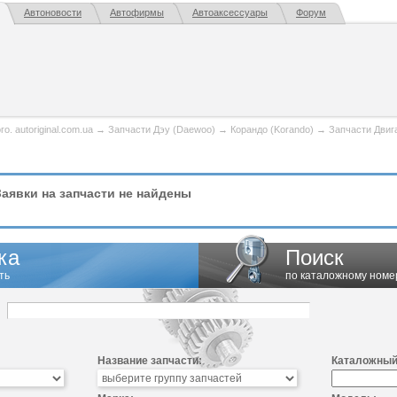
Автоновости
Автофирмы
Автоаксессуары
Форум
. autoriginal.com.ua
→
Запчасти Дэу (Daewoo)
→
Корандо (Korando)
→
Запчасти Двиг
аявки на запчасти не найдены
ка
Поиск
ть
по каталожному номе
Название запчасти:
Каталожный