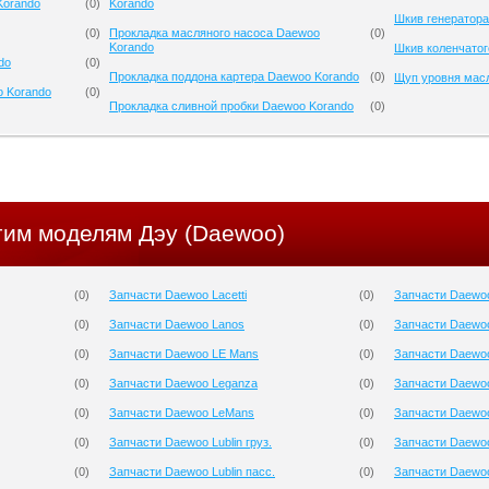
Korando
(
0
)
Korando
Шкив генератора
(
0
)
Прокладка масляного насоса Daewoo
(
0
)
Korando
Шкив коленчатог
do
(
0
)
Прокладка поддона картера Daewoo Korando
(
0
)
Щуп уровня мас
o Korando
(
0
)
Прокладка сливной пробки Daewoo Korando
(
0
)
гим моделям Дэу (Daewoo)
(
0
)
Запчасти Daewoo Lacetti
(
0
)
Запчасти Daewo
(
0
)
Запчасти Daewoo Lanos
(
0
)
Запчасти Daewoo
(
0
)
Запчасти Daewoo LE Mans
(
0
)
Запчасти Daewoo
(
0
)
Запчасти Daewoo Leganza
(
0
)
Запчасти Daewo
(
0
)
Запчасти Daewoo LeMans
(
0
)
Запчасти Daewo
(
0
)
Запчасти Daewoo Lublin груз.
(
0
)
Запчасти Daewo
(
0
)
Запчасти Daewoo Lublin пасс.
(
0
)
Запчасти Daewoo