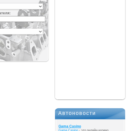
ателя:
:
Автоновости
Gama Casino
Gama Casino
- это онлайн-казино,