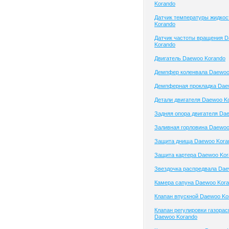
Korando
Датчик температуры жидко
Korando
Датчик частоты вращения 
Korando
Двигатель Daewoo Korando
Демпфер коленвала Daewoo
Демпферная прокладка Dae
Детали двигателя Daewoo K
Задняя опора двигателя Da
Заливная горловина Daewoo
Защита днища Daewoo Kora
Защита картера Daewoo Kor
Звездочка распредвала Dae
Камера сапуна Daewoo Kor
Клапан впускной Daewoo Ko
Клапан регулировки газора
Daewoo Korando