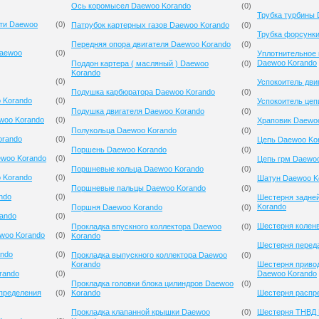
Ось коромысел Daewoo Korando
(
0
)
Трубка турбины 
сти Daewoo
(
0
)
Патрубок картерных газов Daewoo Korando
(
0
)
Трубка форсунк
Передняя опора двигателя Daewoo Korando
(
0
)
Daewoo
(
0
)
Уплотнительное 
Daewoo Korando
Поддон картера ( масляный ) Daewoo
(
0
)
Korando
(
0
)
Успокоитель дви
Подушка карбюратора Daewoo Korando
(
0
)
 Korando
(
0
)
Успокоитель цеп
Подушка двигателя Daewoo Korando
(
0
)
woo Korando
(
0
)
Храповик Daewo
Полукольца Daewoo Korando
(
0
)
orando
(
0
)
Цепь Daewoo Ko
Поршень Daewoo Korando
(
0
)
ewoo Korando
(
0
)
Цепь грм Daewo
Поршневые кольца Daewoo Korando
(
0
)
 Korando
(
0
)
Шатун Daewoo K
Поршневые пальцы Daewoo Korando
(
0
)
ndo
(
0
)
Шестерня задне
Korando
Поршня Daewoo Korando
(
0
)
ando
(
0
)
Шестерня колен
Прокладка впускного коллектора Daewoo
(
0
)
woo Korando
(
0
)
Korando
Шестерня перед
ando
(
0
)
Прокладка выпускного коллектора Daewoo
(
0
)
Korando
Шестерня приво
rando
(
0
)
Daewoo Korando
Прокладка головки блока цилиндров Daewoo
(
0
)
спределения
(
0
)
Korando
Шестерня распр
Прокладка клапанной крышки Daewoo
(
0
)
Шестерня ТНВД 