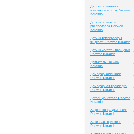
Датчик положения
(
коленчатого вала Daewoo
Korando
Датчик положения
(
распредвала Daewoo
Korando
Датчик температуры
(
жидкости Daewoo Korando
Датчик частоты вращения
(
Daewoo Korando
Двигатель Daewoo
(
Korando
Демпфер коленвала
(
Daewoo Korando
Демпферная прокладка
(
Daewoo Korando
Детали двигателя Daewoo
(
Korando
Задняя опора двигателя
(
Daewoo Korando
Заливная горловина
(
Daewoo Korando
Защита днища Daewoo
(