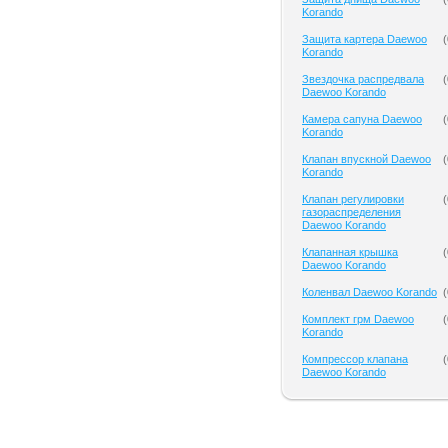
Korando
Защита картера Daewoo
(
Korando
Звездочка распредвала
(
Daewoo Korando
Камера сапуна Daewoo
(
Korando
Клапан впускной Daewoo
(
Korando
Клапан регулировки
(
газораспределения
Daewoo Korando
Клапанная крышка
(
Daewoo Korando
Коленвал Daewoo Korando
(
Комплект грм Daewoo
(
Korando
Компрессор клапана
(
Daewoo Korando