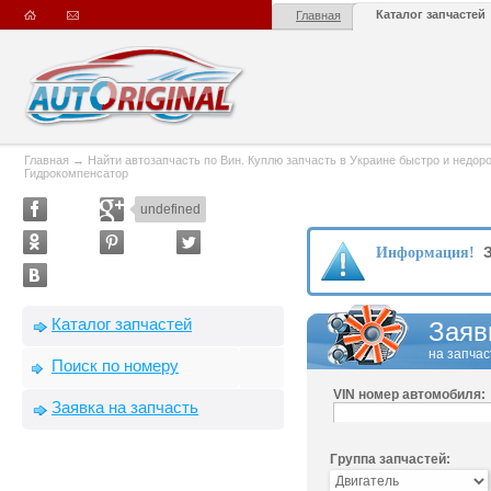
Каталог запчастей
Главная
Главная
→
Найти автозапчасть по Вин. Куплю запчасть в Украине быстро и недорого
Гидрокомпенсатор
undefined
З
Информация!
Каталог запчастей
Заяв
на запчас
Поиск по номеру
VIN номер автомобиля:
Заявка на запчасть
Группа запчастей: