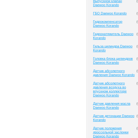
Выпускной клапан
(
Daewoo Korando
ГБО Daewoo Korando
(
Гидрокомпенсатор
(
Daewoo Korando
Гидронатяжитель Daewoo
(
Korando
Гильза цилиндра Daewoo
(
Korando
Головка блока цилиндров
(
Daewoo Korando
Датчик абсолютного
(
давления Daewoo Korando
Датчик абсолютного
(
давления воздуха во
впускном коллекторе
Daewoo Korando
Датчик давления масла
(
Daewoo Korando
Датчик детонации Daewoo
(
Korando
Датчик положения
(
дроссельной заслонки
Daewoo Korando