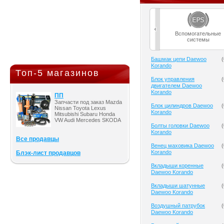
Вспомогательные
системы
Башмак цепи Daewoo
(
Korando
Топ-5 магазинов
Блок управления
(
двигателем Daewoo
Korando
ПП
Запчасти под заказ Mazda
Блок цилиндров Daewoo
(
Nissan Toyota Lexus
Korando
Mitsubishi Subaru Honda
VW Audi Mercedes SKODA
Болты головки Daewoo
(
Korando
Все продавцы
Венец маховика Daewoo
(
Korando
Блэк-лист продавцов
Вкладыши коренные
(
Daewoo Korando
Вкладыши шатунные
(
Daewoo Korando
Воздушный патрубок
(
Daewoo Korando