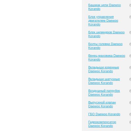
Башмак цепи Daewoo
(
Korando
Блок управления
(
двигателем Daewoo
Korando
Блок цилиндров Daewoo
(
Korando
Болты головки Daewoo
(
Korando
Венец маховика Daewoo
(
Korando
Вкладыши коренные
(
Daewoo Korando
Вкладыши шатунные
(
Daewoo Korando
Воздушный патрубок
(
Daewoo Korando
Выпускной клапан
(
Daewoo Korando
ГБО Daewoo Korando
(
Гидрокомпенсатор
(
Daewoo Korando