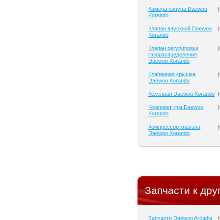
Камера сапуна Daewoo
(
Korando
Клапан впускной Daewoo
(
Korando
Клапан регулировки
(
газораспределения
Daewoo Korando
Клапанная крышка
(
Daewoo Korando
Коленвал Daewoo Korando
(
Комплект грм Daewoo
(
Korando
Компрессор клапана
(
Daewoo Korando
Запчасти к дру
Запчасти Daewoo Arcadia
(