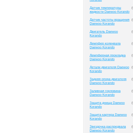
Датчик температуры
(
жидкости Daewoo Korando
Датчик частоты вращения
(
Daewoo Korando
Двигатель Daewoo
(
Korando
Демпфер коленвала
(
Daewoo Korando
Демпферная прокладка
(
Daewoo Korando
Детали двигателя Daewoo
(
Korando
Задняя опора двигателя
(
Daewoo Korando
Заливная горловина
(
Daewoo Korando
Защита днища Daewoo
(
Korando
Защита картера Daewoo
(
Korando
Звездочка распредвала
(
Daewoo Korando