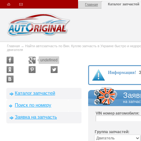
Каталог запчастей
Главная
Главная
→
Найти автозапчасть по Вин. Куплю запчасть в Украине быстро и недорого
двигателя
undefined
З
Информация!
Каталог запчастей
Заяв
на запчас
Поиск по номеру
VIN номер автомобиля:
Заявка на запчасть
Группа запчастей: