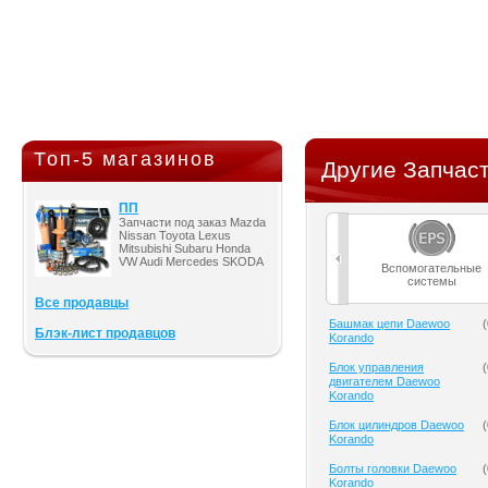
Топ-5 магазинов
Другие Запчаст
ПП
Запчасти под заказ Mazda
Nissan Toyota Lexus
Mitsubishi Subaru Honda
VW Audi Mercedes SKODA
Вспомогательные
системы
Все продавцы
Башмак цепи Daewoo
(
Блэк-лист продавцов
Korando
Блок управления
(
двигателем Daewoo
Korando
Блок цилиндров Daewoo
(
Korando
Болты головки Daewoo
(
Korando