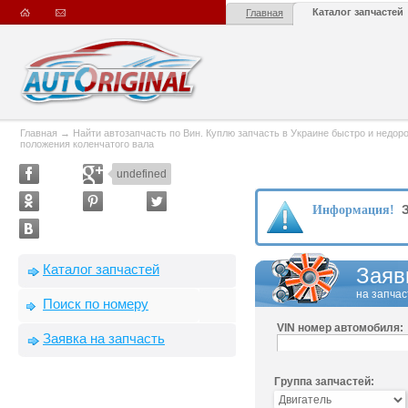
Каталог запчастей
Главная
Главная
→
Найти автозапчасть по Вин. Куплю запчасть в Украине быстро и недорого
положения коленчатого вала
undefined
З
Информация!
Каталог запчастей
Заяв
на запчас
Поиск по номеру
VIN номер автомобиля:
Заявка на запчасть
Группа запчастей: