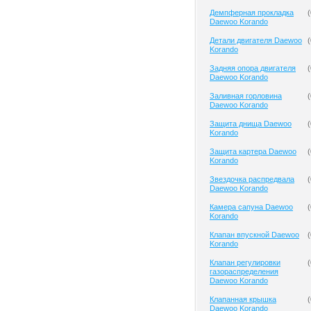
Демпферная прокладка
(
Daewoo Korando
Детали двигателя Daewoo
(
Korando
Задняя опора двигателя
(
Daewoo Korando
Заливная горловина
(
Daewoo Korando
Защита днища Daewoo
(
Korando
Защита картера Daewoo
(
Korando
Звездочка распредвала
(
Daewoo Korando
Камера сапуна Daewoo
(
Korando
Клапан впускной Daewoo
(
Korando
Клапан регулировки
(
газораспределения
Daewoo Korando
Клапанная крышка
(
Daewoo Korando