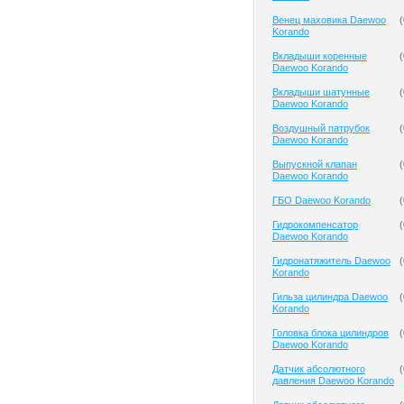
Венец маховика Daewoo
(
Korando
Вкладыши коренные
(
Daewoo Korando
Вкладыши шатунные
(
Daewoo Korando
Воздушный патрубок
(
Daewoo Korando
Выпускной клапан
(
Daewoo Korando
ГБО Daewoo Korando
(
Гидрокомпенсатор
(
Daewoo Korando
Гидронатяжитель Daewoo
(
Korando
Гильза цилиндра Daewoo
(
Korando
Головка блока цилиндров
(
Daewoo Korando
Датчик абсолютного
(
давления Daewoo Korando