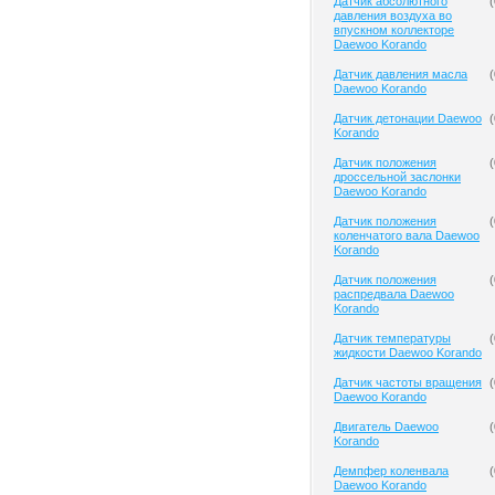
Датчик абсолютного
(
давления воздуха во
впускном коллекторе
Daewoo Korando
Датчик давления масла
(
Daewoo Korando
Датчик детонации Daewoo
(
Korando
Датчик положения
(
дроссельной заслонки
Daewoo Korando
Датчик положения
(
коленчатого вала Daewoo
Korando
Датчик положения
(
распредвала Daewoo
Korando
Датчик температуры
(
жидкости Daewoo Korando
Датчик частоты вращения
(
Daewoo Korando
Двигатель Daewoo
(
Korando
Демпфер коленвала
(
Daewoo Korando