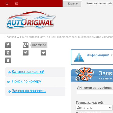
Каталог запчастей
Главная
Главная
→
Найти автозапчасть по Вин. Куплю запчасть в Украине быстро и недорого
undefined
З
Информация!
Каталог запчастей
Заяв
на запчас
Поиск по номеру
VIN номер автомобиля:
Заявка на запчасть
Группа запчастей: