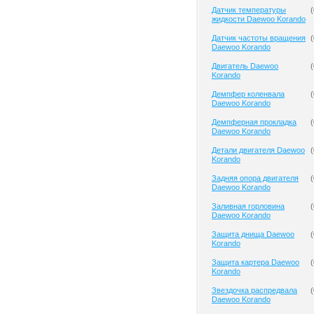
Датчик температуры
(
жидкости Daewoo Korando
Датчик частоты вращения
(
Daewoo Korando
Двигатель Daewoo
(
Korando
Демпфер коленвала
(
Daewoo Korando
Демпферная прокладка
(
Daewoo Korando
Детали двигателя Daewoo
(
Korando
Задняя опора двигателя
(
Daewoo Korando
Заливная горловина
(
Daewoo Korando
Защита днища Daewoo
(
Korando
Защита картера Daewoo
(
Korando
Звездочка распредвала
(
Daewoo Korando