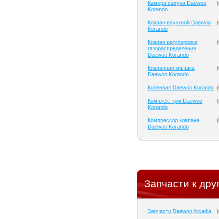
Камера сапуна Daewoo
(
Korando
Клапан впускной Daewoo
(
Korando
Клапан регулировки
(
газораспределения
Daewoo Korando
Клапанная крышка
(
Daewoo Korando
Коленвал Daewoo Korando
(
Комплект грм Daewoo
(
Korando
Компрессор клапана
(
Daewoo Korando
Запчасти к дру
Запчасти Daewoo Arcadia
(