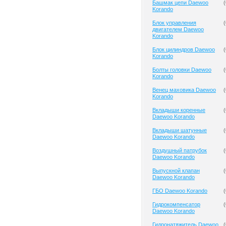
Башмак цепи Daewoo
(
Korando
Блок управления
(
двигателем Daewoo
Korando
Блок цилиндров Daewoo
(
Korando
Болты головки Daewoo
(
Korando
Венец маховика Daewoo
(
Korando
Вкладыши коренные
(
Daewoo Korando
Вкладыши шатунные
(
Daewoo Korando
Воздушный патрубок
(
Daewoo Korando
Выпускной клапан
(
Daewoo Korando
ГБО Daewoo Korando
(
Гидрокомпенсатор
(
Daewoo Korando
Гидронатяжитель Daewoo
(