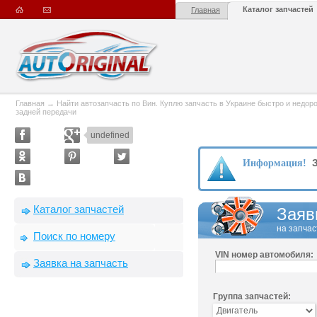
Каталог запчастей
Главная
Главная
→
Найти автозапчасть по Вин. Куплю запчасть в Украине быстро и недорого
задней передачи
undefined
З
Информация!
Каталог запчастей
Заяв
на запчас
Поиск по номеру
VIN номер автомобиля:
Заявка на запчасть
Группа запчастей: