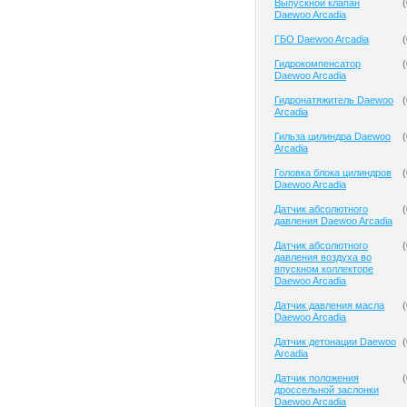
Выпускной клапан
(
Daewoo Arcadia
ГБО Daewoo Arcadia
(
Гидрокомпенсатор
(
Daewoo Arcadia
Гидронатяжитель Daewoo
(
Arcadia
Гильза цилиндра Daewoo
(
Arcadia
Головка блока цилиндров
(
Daewoo Arcadia
Датчик абсолютного
(
давления Daewoo Arcadia
Датчик абсолютного
(
давления воздуха во
впускном коллекторе
Daewoo Arcadia
Датчик давления масла
(
Daewoo Arcadia
Датчик детонации Daewoo
(
Arcadia
Датчик положения
(
дроссельной заслонки
Daewoo Arcadia