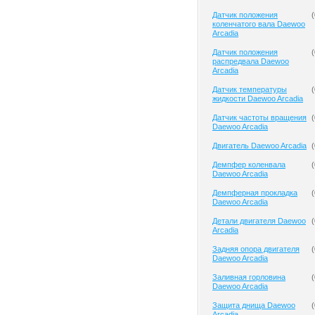
Датчик положения
(
коленчатого вала Daewoo
Arcadia
Датчик положения
(
распредвала Daewoo
Arcadia
Датчик температуры
(
жидкости Daewoo Arcadia
Датчик частоты вращения
(
Daewoo Arcadia
Двигатель Daewoo Arcadia
(
Демпфер коленвала
(
Daewoo Arcadia
Демпферная прокладка
(
Daewoo Arcadia
Детали двигателя Daewoo
(
Arcadia
Задняя опора двигателя
(
Daewoo Arcadia
Заливная горловина
(
Daewoo Arcadia
Защита днища Daewoo
(
Arcadia