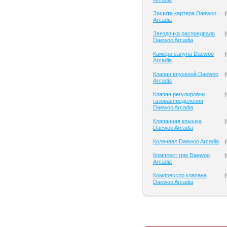
Защита картера Daewoo
(
Arcadia
Звездочка распредвала
(
Daewoo Arcadia
Камера сапуна Daewoo
(
Arcadia
Клапан впускной Daewoo
(
Arcadia
Клапан регулировки
(
газораспределения
Daewoo Arcadia
Клапанная крышка
(
Daewoo Arcadia
Коленвал Daewoo Arcadia
(
Комплект грм Daewoo
(
Arcadia
Компрессор клапана
(
Daewoo Arcadia