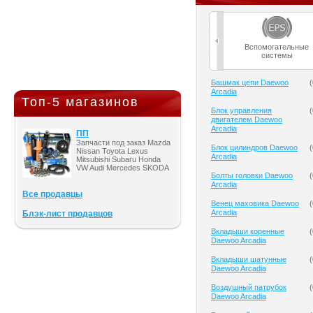
Вспомогательные
системы
Башмак цепи Daewoo
(
Arcadia
Топ-5 магазинов
Блок управления
(
двигателем Daewoo
Arcadia
ПП
Запчасти под заказ Mazda
Блок цилиндров Daewoo
(
Nissan Toyota Lexus
Arcadia
Mitsubishi Subaru Honda
VW Audi Mercedes SKODA
Болты головки Daewoo
(
Arcadia
Все продавцы
Венец маховика Daewoo
(
Arcadia
Блэк-лист продавцов
Вкладыши коренные
(
Daewoo Arcadia
Вкладыши шатунные
(
Daewoo Arcadia
Воздушный патрубок
(
Daewoo Arcadia