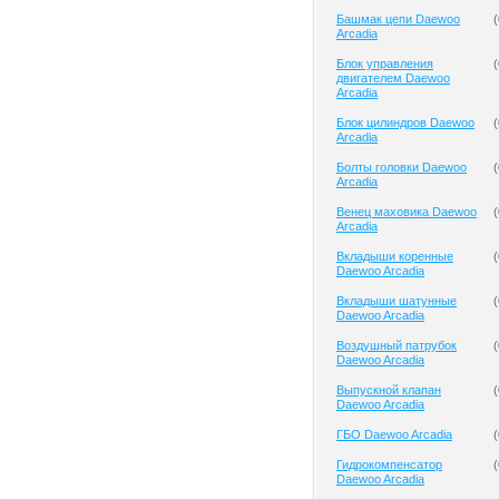
Башмак цепи Daewoo
(
Arcadia
Блок управления
(
двигателем Daewoo
Arcadia
Блок цилиндров Daewoo
(
Arcadia
Болты головки Daewoo
(
Arcadia
Венец маховика Daewoo
(
Arcadia
Вкладыши коренные
(
Daewoo Arcadia
Вкладыши шатунные
(
Daewoo Arcadia
Воздушный патрубок
(
Daewoo Arcadia
Выпускной клапан
(
Daewoo Arcadia
ГБО Daewoo Arcadia
(
Гидрокомпенсатор
(
Daewoo Arcadia