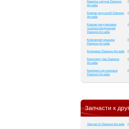
Камера сапуна Daewoo
(
Arcadia
Клапан впускной Daewoo
(
Arcadia
Клапан регулировки
(
газораспределения
Daewoo Arcadia
Клапанная крышка
(
Daewoo Arcadia
Коленвал Daewoo Arcadia
(
Комплект грм Daewoo
(
Arcadia
Компрессор клапана
(
Daewoo Arcadia
Запчасти к дру
Запчасти Daewoo Arcadia
(