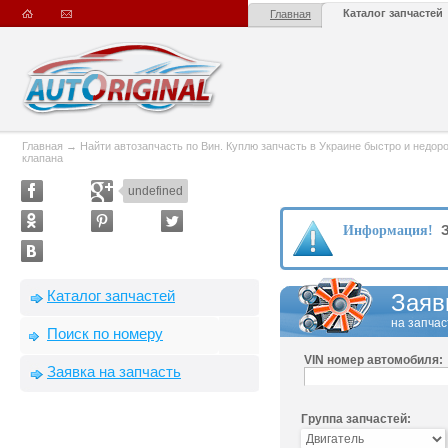
Каталог запчастей
Главная
Главная
→
Найти автозапчасть по Вин. Куплю запчасть в Украине быстро и недорого
клапана
undefined
З
Информация!
Каталог запчастей
Заяв
на запчас
Поиск по номеру
VIN номер автомобиля:
Заявка на запчасть
Группа запчастей: