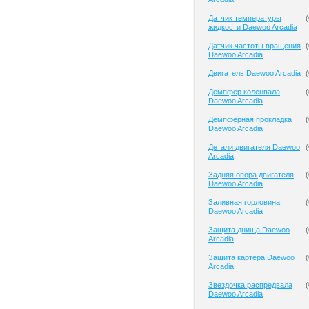
Датчик температуры
(
жидкости Daewoo Arcadia
Датчик частоты вращения
(
Daewoo Arcadia
Двигатель Daewoo Arcadia
(
Демпфер коленвала
(
Daewoo Arcadia
Демпферная прокладка
(
Daewoo Arcadia
Детали двигателя Daewoo
(
Arcadia
Задняя опора двигателя
(
Daewoo Arcadia
Заливная горловина
(
Daewoo Arcadia
Защита днища Daewoo
(
Arcadia
Защита картера Daewoo
(
Arcadia
Звездочка распредвала
(
Daewoo Arcadia