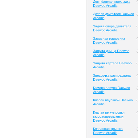
Демпферная прокладка
(
Daewoo Arcadia
Детали двигателя Daewoo
(
Arcadia
Задняя опора двигателя
(
Daewoo Arcadia
Заливная горловина
(
Daewoo Arcadia
Защита днища Daewoo
(
Arcadia
Защита картера Daewoo
(
Arcadia
Звездочка распредвала
(
Daewoo Arcadia
Камера сапуна Daewoo
(
Arcadia
Клапан впускной Daewoo
(
Arcadia
Клапан регулировки
(
газораспределения
Daewoo Arcadia
Клапанная крышка
(
Daewoo Arcadia