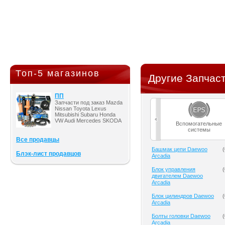
Топ-5 магазинов
Другие Запчаст
ПП
Запчасти под заказ Mazda
Nissan Toyota Lexus
Mitsubishi Subaru Honda
VW Audi Mercedes SKODA
Вспомогательные
системы
Все продавцы
Башмак цепи Daewoo
(
Блэк-лист продавцов
Arcadia
Блок управления
(
двигателем Daewoo
Arcadia
Блок цилиндров Daewoo
(
Arcadia
Болты головки Daewoo
(
Arcadia