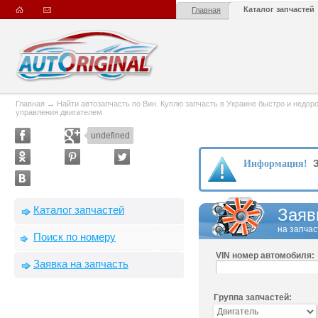
Каталог запчастей
Главная
Главная
→
Найти автозапчасть по Вин. Куплю запчасть в Украине быстро и недорого
управления двигателем
undefined
З
Информация!
Каталог запчастей
Заяв
на запчас
Поиск по номеру
VIN номер автомобиля:
Заявка на запчасть
Группа запчастей: