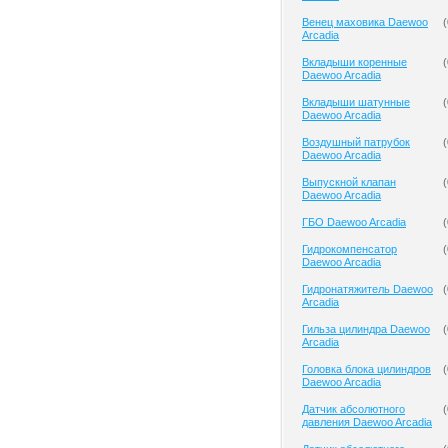
Венец маховика Daewoo
(
Arcadia
Вкладыши коренные
(
Daewoo Arcadia
Вкладыши шатунные
(
Daewoo Arcadia
Воздушный патрубок
(
Daewoo Arcadia
Выпускной клапан
(
Daewoo Arcadia
ГБО Daewoo Arcadia
(
Гидрокомпенсатор
(
Daewoo Arcadia
Гидронатяжитель Daewoo
(
Arcadia
Гильза цилиндра Daewoo
(
Arcadia
Головка блока цилиндров
(
Daewoo Arcadia
Датчик абсолютного
(
давления Daewoo Arcadia