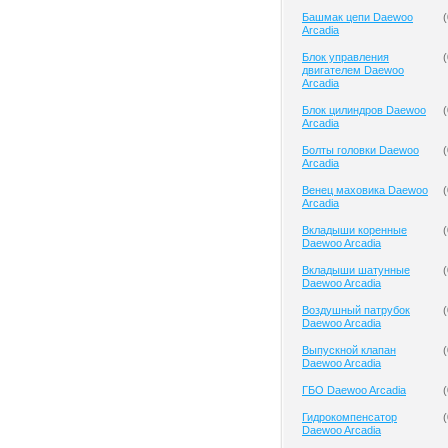
Башмак цепи Daewoo
(
Arcadia
Блок управления
(
двигателем Daewoo
Arcadia
Блок цилиндров Daewoo
(
Arcadia
Болты головки Daewoo
(
Arcadia
Венец маховика Daewoo
(
Arcadia
Вкладыши коренные
(
Daewoo Arcadia
Вкладыши шатунные
(
Daewoo Arcadia
Воздушный патрубок
(
Daewoo Arcadia
Выпускной клапан
(
Daewoo Arcadia
ГБО Daewoo Arcadia
(
Гидрокомпенсатор
(
Daewoo Arcadia