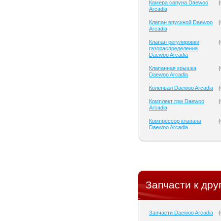
Камера сапуна Daewoo
(
Arcadia
Клапан впускной Daewoo
(
Arcadia
Клапан регулировки
(
газораспределения
Daewoo Arcadia
Клапанная крышка
(
Daewoo Arcadia
Коленвал Daewoo Arcadia
(
Комплект грм Daewoo
(
Arcadia
Компрессор клапана
(
Daewoo Arcadia
Запчасти к дру
Запчасти Daewoo Arcadia
(