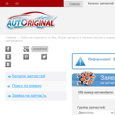
Каталог запчастей
Главная
Главная
→
Найти автозапчасть по Вин. Куплю запчасть в Украине быстро и недорого
распредвала
undefined
З
Информация!
Каталог запчастей
Заяв
на запчас
Поиск по номеру
VIN номер автомобиля:
Заявка на запчасть
Группа запчастей: