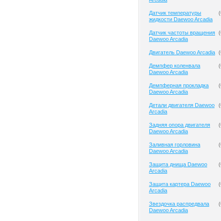
Датчик температуры
(
жидкости Daewoo Arcadia
Датчик частоты вращения
(
Daewoo Arcadia
Двигатель Daewoo Arcadia
(
Демпфер коленвала
(
Daewoo Arcadia
Демпферная прокладка
(
Daewoo Arcadia
Детали двигателя Daewoo
(
Arcadia
Задняя опора двигателя
(
Daewoo Arcadia
Заливная горловина
(
Daewoo Arcadia
Защита днища Daewoo
(
Arcadia
Защита картера Daewoo
(
Arcadia
Звездочка распредвала
(
Daewoo Arcadia