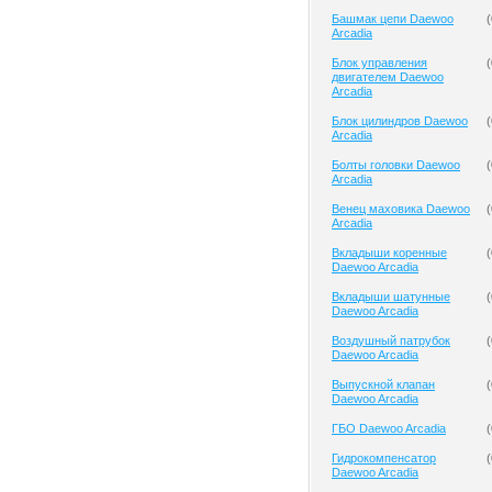
Башмак цепи Daewoo
(
Arcadia
Блок управления
(
двигателем Daewoo
Arcadia
Блок цилиндров Daewoo
(
Arcadia
Болты головки Daewoo
(
Arcadia
Венец маховика Daewoo
(
Arcadia
Вкладыши коренные
(
Daewoo Arcadia
Вкладыши шатунные
(
Daewoo Arcadia
Воздушный патрубок
(
Daewoo Arcadia
Выпускной клапан
(
Daewoo Arcadia
ГБО Daewoo Arcadia
(
Гидрокомпенсатор
(
Daewoo Arcadia