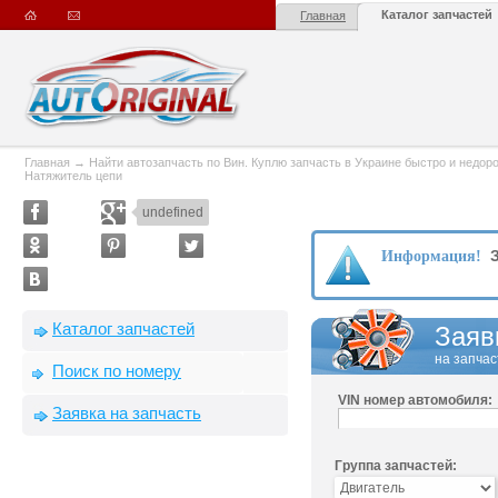
Каталог запчастей
Главная
Главная
→
Найти автозапчасть по Вин. Куплю запчасть в Украине быстро и недорого
Натяжитель цепи
undefined
З
Информация!
Каталог запчастей
Заяв
на запчас
Поиск по номеру
VIN номер автомобиля:
Заявка на запчасть
Группа запчастей: