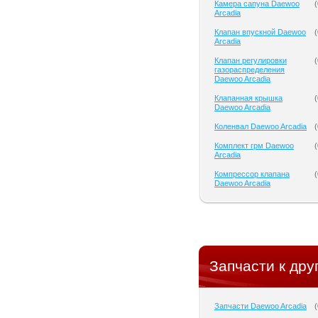
Камера сапуна Daewoo
(
Arcadia
Клапан впускной Daewoo
(
Arcadia
Клапан регулировки
(
газораспределения
Daewoo Arcadia
Клапанная крышка
(
Daewoo Arcadia
Коленвал Daewoo Arcadia
(
Комплект грм Daewoo
(
Arcadia
Компрессор клапана
(
Daewoo Arcadia
Запчасти к дру
Запчасти Daewoo Arcadia
(