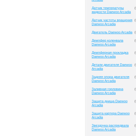
Датчик температуры
(
жидкости Daewoo Arcadia
Датчик частоты вращения
(
Daewoo Arcadia
Двигатель Daewoo Arcadia
(
Демпфер коленвала
(
Daewoo Arcadia
Демпферная прокладка
(
Daewoo Arcadia
Детали двигателя Daewoo
(
Arcadia
Задняя опора двигателя
(
Daewoo Arcadia
Заливная горловина
(
Daewoo Arcadia
Защита днища Daewoo
(
Arcadia
Защита картера Daewoo
(
Arcadia
Звездочка распредвала
(
Daewoo Arcadia