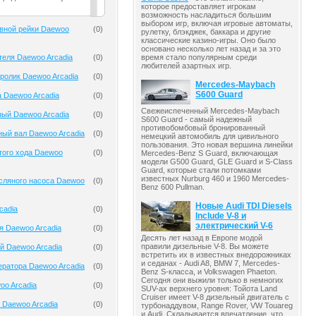
которое предоставляет игрокам
возможность насладиться большим
выбором игр, включая игровые автоматы,
вной рейки Daewoo
(
0
)
рулетку, блэкджек, баккара и другие
классические казино-игры. Оно было
основано несколько лет назад и за это
теля Daewoo Arcadia
(
0
)
время стало популярным среди
любителей азартных игр.
ролик Daewoo Arcadia
(
0
)
Mercedes-Maybach
S600 Guard
 Daewoo Arcadia
(
0
)
Свежеиспеченный Mercedes-Maybach
ый Daewoo Arcadia
(
0
)
S600 Guard - самый надежный
противобомбовый бронированный
ый вал Daewoo Arcadia
(
0
)
немецкий автомобиль для цивильного
пользования. Это новая вершина линейки
того хода Daewoo
(
0
)
Mercedes-Benz S Guard, включающая
модели G500 Guard, GLE Guard и S-Class
Guard, которые стали потомками
известных Nurburg 460 и 1960 Mercedes-
сляного насоса Daewoo
(
0
)
Benz 600 Pullman.
Новые Audi TDI Diesels
cadia
(
0
)
Include V-8 и
электрический V-6
я Daewoo Arcadia
(
0
)
Десять лет назад в Европе модой
правили дизельные V-8. Вы можете
й Daewoo Arcadia
(
0
)
встретить их в известных внедорожниках
и седанах - Audi A8, BMW 7, Mercedes-
ератора Daewoo Arcadia
(
0
)
Benz S-класса, и Volkswagen Phaeton.
Сегодня они выжили только в немногих
oo Arcadia
(
0
)
SUV-ах верхнего уровня: Тойота Land
Cruiser имеет V-8 дизельный двигатель с
 Daewoo Arcadia
(
0
)
турбонаддувом, Range Rover, VW Touareg
и Audi. Складывается впечатление, что