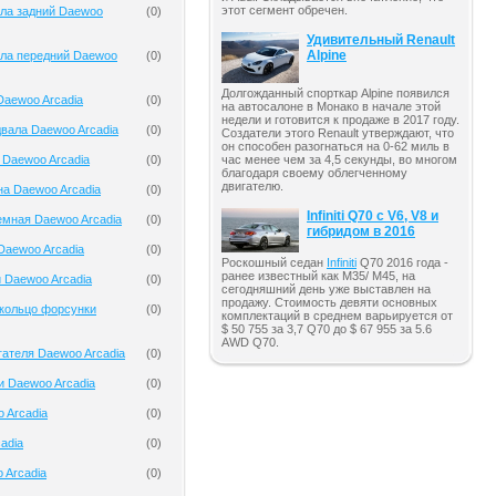
этот сегмент обречен.
ала задний Daewoo
(
0
)
Удивительный Renault
Alpine
ала передний Daewoo
(
0
)
Долгожданный спорткар Alpine появился
aewoo Arcadia
(
0
)
на автосалоне в Монако в начале этой
недели и готовится к продаже в 2017 году.
вала Daewoo Arcadia
(
0
)
Создатели этого Renault утверждают, что
он способен разогнаться на 0-62 миль в
 Daewoo Arcadia
(
0
)
час менее чем за 4,5 секунды, во многом
благодаря своему облегченному
двигателю.
на Daewoo Arcadia
(
0
)
Infiniti Q70 с V6, V8 и
мная Daewoo Arcadia
(
0
)
гибридом в 2016
Daewoo Arcadia
(
0
)
Роскошный седан
Infiniti
Q70 2016 года -
ранее известный как M35/ M45, на
 Daewoo Arcadia
(
0
)
сегодняшний день уже выставлен на
продажу. Стоимость девяти основных
кольцо форсунки
(
0
)
комплектаций в среднем варьируется от
$ 50 755 за 3,7 Q70 до $ 67 955 за 5.6
AWD Q70.
гателя Daewoo Arcadia
(
0
)
и Daewoo Arcadia
(
0
)
 Arcadia
(
0
)
adia
(
0
)
 Arcadia
(
0
)