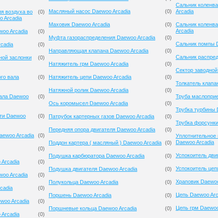
Сальник коленв
Масляный насос Daewoo Arcadia
(
0
)
Arcadia
я воздуха во
(
0
)
o Arcadia
Маховик Daewoo Arcadia
(
0
)
Сальник коленв
Arcadia
woo Arcadia
(
0
)
Муфта газораспределения Daewoo Arcadia
(
0
)
Сальник помпы D
cadia
(
0
)
Направляющая клапана Daewoo Arcadia
(
0
)
Сальник распред
ной заслонки
(
0
)
Натяжитель грм Daewoo Arcadia
(
0
)
Сектор заводной
го вала
(
0
)
Натяжитель цепи Daewoo Arcadia
(
0
)
Толкатель клапа
Натяжной ролик Daewoo Arcadia
(
0
)
вала Daewoo
(
0
)
Труба маслоприе
Ось коромысел Daewoo Arcadia
(
0
)
Трубка турбины 
сти Daewoo
(
0
)
Патрубок картерных газов Daewoo Arcadia
(
0
)
Трубка форсунки
Передняя опора двигателя Daewoo Arcadia
(
0
)
aewoo Arcadia
(
0
)
Уплотнительное 
Daewoo Arcadia
Поддон картера ( масляный ) Daewoo Arcadia
(
0
)
(
0
)
Успокоитель дви
Подушка карбюратора Daewoo Arcadia
(
0
)
Arcadia
(
0
)
Успокоитель цеп
Подушка двигателя Daewoo Arcadia
(
0
)
oo Arcadia
(
0
)
Храповик Daewoo
Полукольца Daewoo Arcadia
(
0
)
cadia
(
0
)
Цепь Daewoo Arc
Поршень Daewoo Arcadia
(
0
)
woo Arcadia
(
0
)
Цепь грм Daewoo
Поршневые кольца Daewoo Arcadia
(
0
)
 Arcadia
(
0
)