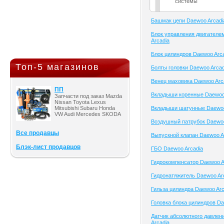
системы
Башмак цепи Daewoo Arcadi
Блок управления двигателе
Arcadia
Блок цилиндров Daewoo Arc
Топ-5 магазинов
Болты головки Daewoo Arcad
Венец маховика Daewoo Arc
ПП
Вкладыши коренные Daewoo
Запчасти под заказ Mazda
Nissan Toyota Lexus
Mitsubishi Subaru Honda
Вкладыши шатунные Daewoo
VW Audi Mercedes SKODA
Воздушный патрубок Daewoo
Все продавцы
Выпускной клапан Daewoo A
Блэк-лист продавцов
ГБО Daewoo Arcadia
Гидрокомпенсатор Daewoo A
Гидронатяжитель Daewoo Ar
Гильза цилиндра Daewoo Arc
Головка блока цилиндров Da
Датчик абсолютного давлен
Arcadia