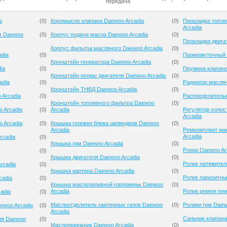
передача
a
(
0
)
Коромысло клапана Daewoo Arcadia
(
0
)
Прокладка топли
Arcadia
м Daewoo
(
0
)
Корпус подачи масла Daewoo Arcadia
(
0
)
Прокладки двига
Корпус фильтра масляного Daewoo Arcadia
(
0
)
adia
(
0
)
Промежуточный 
Кронштейн генератора Daewoo Arcadia
(
0
)
ia
(
0
)
Пружина клапана
Кронштейн опоры двигателя Daewoo Arcadia
(
0
)
adia
(
0
)
Радиатор маслян
Кронштейн ТНВД Daewoo Arcadia
(
0
)
 Arcadia
(
0
)
Распределительн
Кронштейн топливного фильтра Daewoo
(
0
)
 Arcadia
(
0
)
Arcadia
Регулятор холос
Arcadia
 Arcadia
(
0
)
Крышка головки блока цилиндров Daewoo
(
0
)
Arcadia
Ремкомплект ма
Arcadia
rcadia
(
0
)
Крышка грм Daewoo Arcadia
(
0
)
Рокер Daewoo Ar
(
0
)
Крышка двигателя Daewoo Arcadia
(
0
)
Ролик натяжител
rcadia
(
0
)
Крышка картера Daewoo Arcadia
(
0
)
Ролик паразитны
cadia
(
0
)
Крышка маслозаливной горловины Daewoo
(
0
)
Arcadia
Ролик ремня ген
adia
(
0
)
Маслоотделитель картерных газов Daewoo
(
0
)
Ролики грм Daew
ewoo Arcadia
(
0
)
Arcadia
Сальник клапана
ия Daewoo
(
0
)
Маслоприемник Daewoo Arcadia
(
0
)