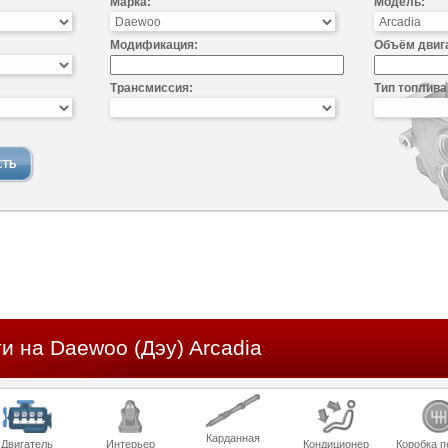
Марка:
Модель:
Модификация:
Объём двиг
Трансмиссия:
Тип топлива
и на Daewoo (Дэу) Arcadia
Карданная
Двигатель
Интерьер
Кондиционер
Коробка п