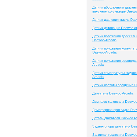
Датчик абсолютного давлени
впускном коллекторе Daewo
Датчик давления масла Dae
Датчик детонации Daewoo Ar
Датчик положения дроссель
Daewoo Arcadia
Датчик положения коленчато
Daewoo Arcadia
Датчик положения распред
Arcadia
Датчик температуры жидко
Arcadia
Датчик частоты вращения D
Двигатель Daewoo Arcadia
Демпфер коленвала Daewoo 
Демпферная прокладка Daew
Детали двигателя Daewoo Ar
Задняя опора двигателя Dae
Заливная горловина Daewoo