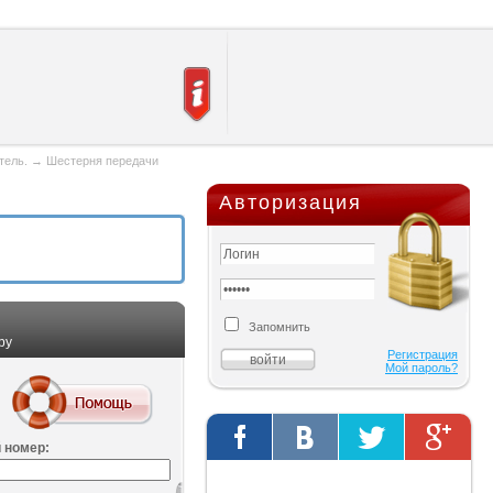
тель.
→
Шестерня передачи
Авторизация
Запомнить
ру
Регистрация
Мой пароль?
 номер:
Твиты от @AutOriginalShop