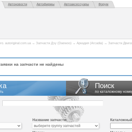
Автоновости
Автофирмы
Автоаксессуары
Форум
. autoriginal.com.ua
→
Запчасти Дэу (Daewoo)
→
Аркадия (Arcadia)
→
Запчасти Двига
аявки на запчасти не найдены
ка
Поиск
ть
по каталожному номе
Название запчасти:
Каталожный