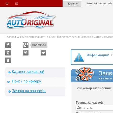
Каталог запчастей
Главная
Главная
→
Найти автозапчасть по Вин. Куплю запчасть в Украине быстро и недорого
undefined
З
Информация!
Каталог запчастей
Заяв
на запчас
Поиск по номеру
VIN номер автомобиля:
Заявка на запчасть
Группа запчастей: