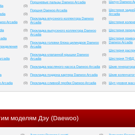
Шатун Daewoo Ar
Поршневые пальцы Daewoo Arcadia
(
0
)
ia
(
0
)
Шестерня задне
Поршня Daewoo Arcadia
(
0
)
adia
(
0
)
Arcadia
Прокладка впускного коллектора Daewoo
(
0
)
woo Arcadia
(
0
)
Шестерня коленв
Arcadia
dia
(
0
)
Шестерня переда
Прокладка выпускного коллектора Daewoo
(
0
)
Arcadia
adia
(
0
)
Шестерня приво
Daewoo Arcadia
Прокладка головки блока цилиндров Daewoo
(
0
)
спределения
(
0
)
Arcadia
Шестерня распре
Прокладка клапанной крышки Daewoo
(
0
)
rcadia
(
0
)
Arcadia
Шестерня ТНВД 
(
0
)
Прокладка масляного насоса Daewoo Arcadia
(
0
)
Шкив генератора
a
(
0
)
Прокладка поддона картера Daewoo Arcadia
(
0
)
Шкив коленчатог
 Arcadia
(
0
)
Прокладка сливной пробки Daewoo Arcadia
(
0
)
Щуп уровня масл
гим моделям Дэу (Daewoo)