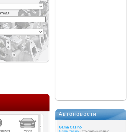
ателя:
:
Автоновости
Gama Casino
ередач
Кузов
Масла
Мост
Подвеска
Gama Casino
- это онлайн-казино,