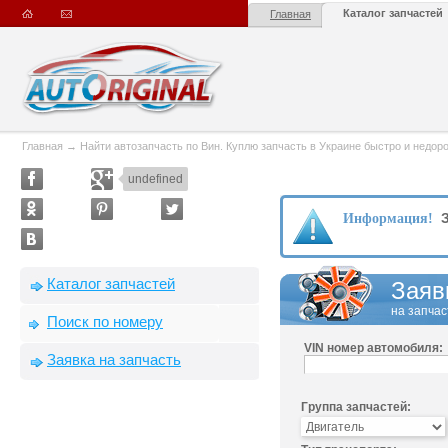
Каталог запчастей
Главная
Главная
→
Найти автозапчасть по Вин. Куплю запчасть в Украине быстро и недорого
undefined
З
Информация!
Каталог запчастей
Заяв
на запчас
Поиск по номеру
VIN номер автомобиля:
Заявка на запчасть
Группа запчастей: