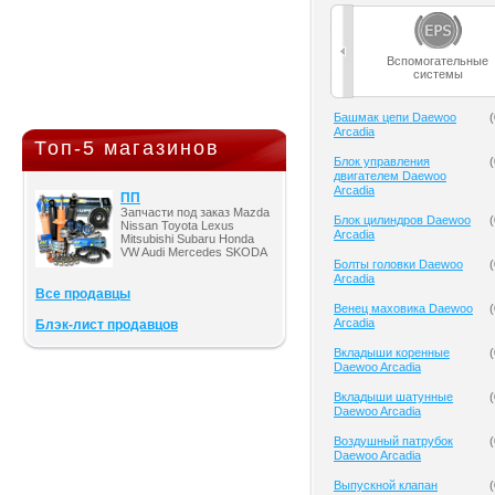
Вспомогательные
системы
Башмак цепи Daewoo
(
Arcadia
Топ-5 магазинов
Блок управления
(
двигателем Daewoo
Arcadia
ПП
Запчасти под заказ Mazda
Блок цилиндров Daewoo
(
Nissan Toyota Lexus
Arcadia
Mitsubishi Subaru Honda
VW Audi Mercedes SKODA
Болты головки Daewoo
(
Arcadia
Все продавцы
Венец маховика Daewoo
(
Arcadia
Блэк-лист продавцов
Вкладыши коренные
(
Daewoo Arcadia
Вкладыши шатунные
(
Daewoo Arcadia
Воздушный патрубок
(
Daewoo Arcadia
Выпускной клапан
(