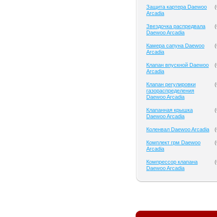
Защита картера Daewoo
(
Arcadia
Звездочка распредвала
(
Daewoo Arcadia
Камера сапуна Daewoo
(
Arcadia
Клапан впускной Daewoo
(
Arcadia
Клапан регулировки
(
газораспределения
Daewoo Arcadia
Клапанная крышка
(
Daewoo Arcadia
Коленвал Daewoo Arcadia
(
Комплект грм Daewoo
(
Arcadia
Компрессор клапана
(
Daewoo Arcadia