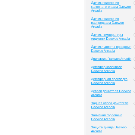
Датчик положения
(
коленчатого вала Daewoo
Arcadia
Датчик положения
(
распредвала Daewoo
Arcadia
Датчик температуры
(
жидкости Daewoo Arcadia
Датчик частоты вращения
(
Daewoo Arcadia
Двигатель Daewoo Arcadia
(
Демпфер коленвала
(
Daewoo Arcadia
Демпферная прокладка
(
Daewoo Arcadia
Детали двигателя Daewoo
(
Arcadia
Задняя опора двигателя
(
Daewoo Arcadia
Заливная горловина
(
Daewoo Arcadia
Защита днища Daewoo
(
Arcadia