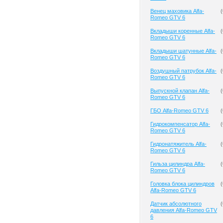
Венец маховика Alfa-
(
Romeo GTV 6
Вкладыши коренные Alfa-
(
Romeo GTV 6
Вкладыши шатунные Alfa-
(
Romeo GTV 6
Воздушный патрубок Alfa-
(
Romeo GTV 6
Выпускной клапан Alfa-
(
Romeo GTV 6
ГБО Alfa-Romeo GTV 6
(
Гидрокомпенсатор Alfa-
(
Romeo GTV 6
Гидронатяжитель Alfa-
(
Romeo GTV 6
Гильза цилиндра Alfa-
(
Romeo GTV 6
Головка блока цилиндров
(
Alfa-Romeo GTV 6
Датчик абсолютного
(
давления Alfa-Romeo GTV
6