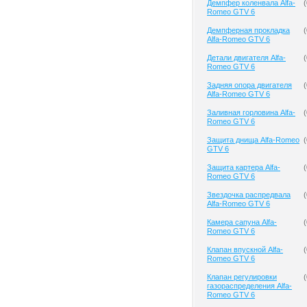
Демпфер коленвала Alfa-
(
Romeo GTV 6
Демпферная прокладка
(
Alfa-Romeo GTV 6
Детали двигателя Alfa-
(
Romeo GTV 6
Задняя опора двигателя
(
Alfa-Romeo GTV 6
Заливная горловина Alfa-
(
Romeo GTV 6
Защита днища Alfa-Romeo
(
GTV 6
Защита картера Alfa-
(
Romeo GTV 6
Звездочка распредвала
(
Alfa-Romeo GTV 6
Камера сапуна Alfa-
(
Romeo GTV 6
Клапан впускной Alfa-
(
Romeo GTV 6
Клапан регулировки
(
газораспределения Alfa-
Romeo GTV 6