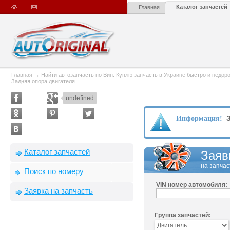
Каталог запчастей
Главная
Главная
→
Найти автозапчасть по Вин. Куплю запчасть в Украине быстро и недорого
Задняя опора двигателя
undefined
З
Информация!
Каталог запчастей
Заяв
на запчас
Поиск по номеру
VIN номер автомобиля:
Заявка на запчасть
Группа запчастей: