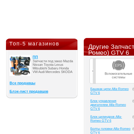
Топ-5 магазинов
Другие Запчас
Ромео) GTV 6
ПП
Запчасти под заказ Mazda
Nissan Toyota Lexus
Mitsubishi Subaru Honda
VW Audi Mercedes SKODA
Вспомогательные
системы
Все продавцы
Башмак цепи Alfa-Romeo
(
Блэк-лист продавцов
GTV 6
Блок управления
(
двигателем Alfa-Romeo
GTV 6
Блок цилиндров Alfa-
(
Romeo GTV 6
Болты головки Alfa-Romeo
(
GTV 6