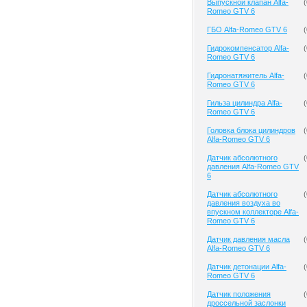
Выпускной клапан Alfa-
(
Romeo GTV 6
ГБО Alfa-Romeo GTV 6
(
Гидрокомпенсатор Alfa-
(
Romeo GTV 6
Гидронатяжитель Alfa-
(
Romeo GTV 6
Гильза цилиндра Alfa-
(
Romeo GTV 6
Головка блока цилиндров
(
Alfa-Romeo GTV 6
Датчик абсолютного
(
давления Alfa-Romeo GTV
6
Датчик абсолютного
(
давления воздуха во
впускном коллекторе Alfa-
Romeo GTV 6
Датчик давления масла
(
Alfa-Romeo GTV 6
Датчик детонации Alfa-
(
Romeo GTV 6
Датчик положения
(
дроссельной заслонки