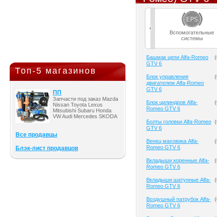
Вспомогательные
системы
Башмак цепи Alfa-Romeo
(
GTV 6
Топ-5 магазинов
Блок управления
(
двигателем Alfa-Romeo
GTV 6
ПП
Запчасти под заказ Mazda
Блок цилиндров Alfa-
(
Nissan Toyota Lexus
Romeo GTV 6
Mitsubishi Subaru Honda
VW Audi Mercedes SKODA
Болты головки Alfa-Romeo
(
GTV 6
Все продавцы
Венец маховика Alfa-
(
Romeo GTV 6
Блэк-лист продавцов
Вкладыши коренные Alfa-
(
Romeo GTV 6
Вкладыши шатунные Alfa-
(
Romeo GTV 6
Воздушный патрубок Alfa-
(
Romeo GTV 6