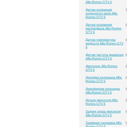
Alfa-Romeo GTV 6
Датчик положения
(
коленчатого вала Alfa-
Romeo GTV 6
Датчик положения
(
распредвала Alfa-Romeo
GTV 6
Датчик температуры
(
жидкости Alfa-Romeo GTV
6
Датчик частоты вращения
(
Alfa-Romeo GTV 6
Двигатель Alfa-Romeo
(
GTV 6
Демпфер коленвала Alfa-
(
Romeo GTV 6
Демпферная прокладка
(
Alfa-Romeo GTV 6
Детали двигателя Alfa-
(
Romeo GTV 6
Задняя опора двигателя
(
Alfa-Romeo GTV 6
Заливная горловина Alfa-
(
Romeo GTV 6