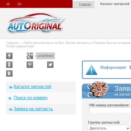
Каталог запчастей
Главная
Главная
→
Найти автозапчасть по Вин. Куплю запчасть в Украине быстро и недорого
Ролик паразитный
undefined
З
Информация!
Каталог запчастей
Заяв
на запчас
Поиск по номеру
VIN номер автомобиля:
Заявка на запчасть
Группа запчастей: