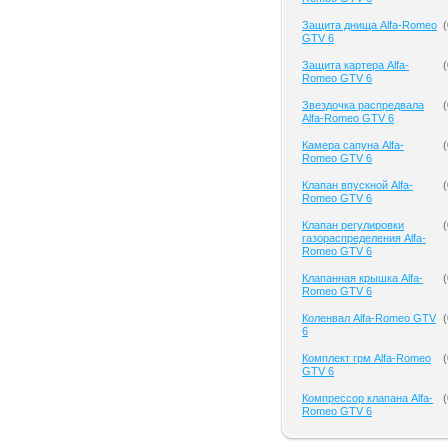
Защита днища Alfa-Romeo
(
GTV 6
Защита картера Alfa-
(
Romeo GTV 6
Звездочка распредвала
(
Alfa-Romeo GTV 6
Камера сапуна Alfa-
(
Romeo GTV 6
Клапан впускной Alfa-
(
Romeo GTV 6
Клапан регулировки
(
газораспределения Alfa-
Romeo GTV 6
Клапанная крышка Alfa-
(
Romeo GTV 6
Коленвал Alfa-Romeo GTV
(
6
Комплект грм Alfa-Romeo
(
GTV 6
Компрессор клапана Alfa-
(
Romeo GTV 6