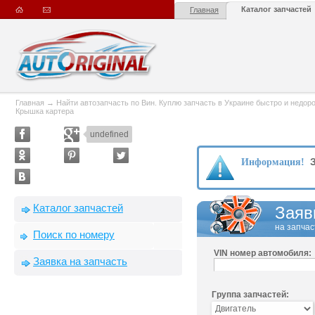
Каталог запчастей
Главная
Главная
→
Найти автозапчасть по Вин. Куплю запчасть в Украине быстро и недорого
Крышка картера
undefined
З
Информация!
Каталог запчастей
Заяв
на запчас
Поиск по номеру
VIN номер автомобиля:
Заявка на запчасть
Группа запчастей: