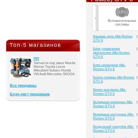
Вспомогательные
системы
Башмак цепи Alfa-Romeo
(
GTV 6
Топ-5 магазинов
Блок управления
(
двигателем Alfa-Romeo
GTV 6
ПП
Запчасти под заказ Mazda
Блок цилиндров Alfa-
(
Nissan Toyota Lexus
Romeo GTV 6
Mitsubishi Subaru Honda
VW Audi Mercedes SKODA
Болты головки Alfa-Romeo
(
GTV 6
Все продавцы
Венец маховика Alfa-
(
Romeo GTV 6
Блэк-лист продавцов
Вкладыши коренные Alfa-
(
Romeo GTV 6
Вкладыши шатунные Alfa-
(
Romeo GTV 6
Воздушный патрубок Alfa-
(
Romeo GTV 6