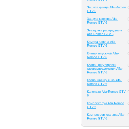
Защита днища Alfa-Romeo
(
GTV 6
Защита картера Alfa-
(
Romeo GTV 6
Звездочка распредвала
(
Alfa-Romeo GTV 6
Камера сапуна Alfa-
(
Romeo GTV 6
Клапан впускной Alfa-
(
Romeo GTV 6
Клапан регулировки
(
газораспределения Alfa-
Romeo GTV 6
Клапанная крышка Alfa-
(
Romeo GTV 6
Коленвал Alfa-Romeo GTV
(
6
Комплект грм Alfa-Romeo
(
GTV 6
Компрессор клапана Alfa-
(
Romeo GTV 6