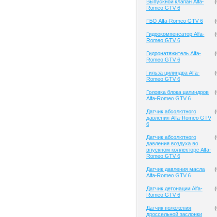
Выпускной клапан Alfa-
(
Romeo GTV 6
ГБО Alfa-Romeo GTV 6
(
Гидрокомпенсатор Alfa-
(
Romeo GTV 6
Гидронатяжитель Alfa-
(
Romeo GTV 6
Гильза цилиндра Alfa-
(
Romeo GTV 6
Головка блока цилиндров
(
Alfa-Romeo GTV 6
Датчик абсолютного
(
давления Alfa-Romeo GTV
6
Датчик абсолютного
(
давления воздуха во
впускном коллекторе Alfa-
Romeo GTV 6
Датчик давления масла
(
Alfa-Romeo GTV 6
Датчик детонации Alfa-
(
Romeo GTV 6
Датчик положения
(
дроссельной заслонки