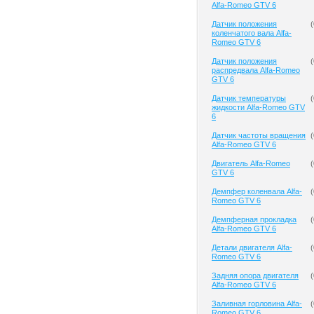
Alfa-Romeo GTV 6
Датчик положения
(
коленчатого вала Alfa-
Romeo GTV 6
Датчик положения
(
распредвала Alfa-Romeo
GTV 6
Датчик температуры
(
жидкости Alfa-Romeo GTV
6
Датчик частоты вращения
(
Alfa-Romeo GTV 6
Двигатель Alfa-Romeo
(
GTV 6
Демпфер коленвала Alfa-
(
Romeo GTV 6
Демпферная прокладка
(
Alfa-Romeo GTV 6
Детали двигателя Alfa-
(
Romeo GTV 6
Задняя опора двигателя
(
Alfa-Romeo GTV 6
Заливная горловина Alfa-
(
Romeo GTV 6