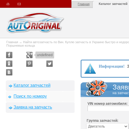
Каталог запчастей
Главная
Главная
→
Найти автозапчасть по Вин. Куплю запчасть в Украине быстро и недорого
Поршневые кольца
undefined
З
Информация!
Каталог запчастей
Заяв
на запчас
Поиск по номеру
VIN номер автомобиля:
Заявка на запчасть
Группа запчастей: