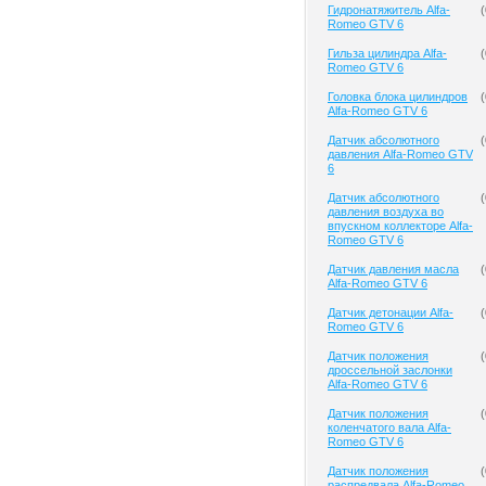
Гидронатяжитель Alfa-
(
Romeo GTV 6
Гильза цилиндра Alfa-
(
Romeo GTV 6
Головка блока цилиндров
(
Alfa-Romeo GTV 6
Датчик абсолютного
(
давления Alfa-Romeo GTV
6
Датчик абсолютного
(
давления воздуха во
впускном коллекторе Alfa-
Romeo GTV 6
Датчик давления масла
(
Alfa-Romeo GTV 6
Датчик детонации Alfa-
(
Romeo GTV 6
Датчик положения
(
дроссельной заслонки
Alfa-Romeo GTV 6
Датчик положения
(
коленчатого вала Alfa-
Romeo GTV 6
Датчик положения
(
распредвала Alfa-Romeo