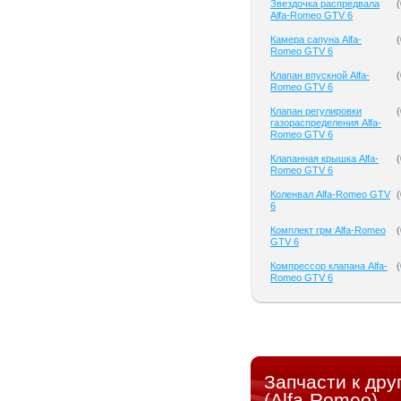
Звездочка распредвала
(
Alfa-Romeo GTV 6
Камера сапуна Alfa-
(
Romeo GTV 6
Клапан впускной Alfa-
(
Romeo GTV 6
Клапан регулировки
(
газораспределения Alfa-
Romeo GTV 6
Клапанная крышка Alfa-
(
Romeo GTV 6
Коленвал Alfa-Romeo GTV
(
6
Комплект грм Alfa-Romeo
(
GTV 6
Компрессор клапана Alfa-
(
Romeo GTV 6
Запчасти к др
(Alfa-Romeo)