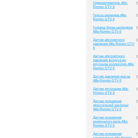
Гидронатяжитель Alfa-
(
Romeo GTV 6
Гильза цилиндра Alfa-
(
Romeo GTV 6
Головка блока цилиндров
(
Alfa-Romeo GTV 6
Датчик абсолютного
(
давления Alfa-Romeo GTV
6
Датчик абсолютного
(
давления воздуха во
впускном коллекторе Alfa-
Romeo GTV 6
Датчик давления масла
(
Alfa-Romeo GTV 6
Датчик детонации Alfa-
(
Romeo GTV 6
Датчик положения
(
дроссельной заслонки
Alfa-Romeo GTV 6
Датчик положения
(
коленчатого вала Alfa-
Romeo GTV 6
Датчик положения
(
распредвала Alfa-Romeo