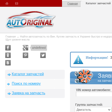
Каталог запчастей
Главная
Главная
→
Найти автозапчасть по Вин. Куплю запчасть в Украине быстро и недорого
Щуп уровня масла
undefined
З
Информация!
Каталог запчастей
Заяв
на запчас
Поиск по номеру
VIN номер автомобиля:
Заявка на запчасть
Группа запчастей: