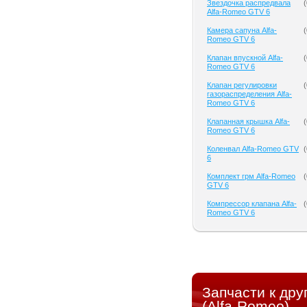
Звездочка распредвала
(
Alfa-Romeo GTV 6
Камера сапуна Alfa-
(
Romeo GTV 6
Клапан впускной Alfa-
(
Romeo GTV 6
Клапан регулировки
(
газораспределения Alfa-
Romeo GTV 6
Клапанная крышка Alfa-
(
Romeo GTV 6
Коленвал Alfa-Romeo GTV
(
6
Комплект грм Alfa-Romeo
(
GTV 6
Компрессор клапана Alfa-
(
Romeo GTV 6
Запчасти к др
(Alfa-Romeo)